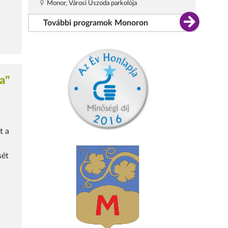
Monor, Városi Uszoda parkolója
További programok Monoron
ja"
t a
sét