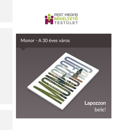
Monor - A 30 éves város
Lapozzon
bele!