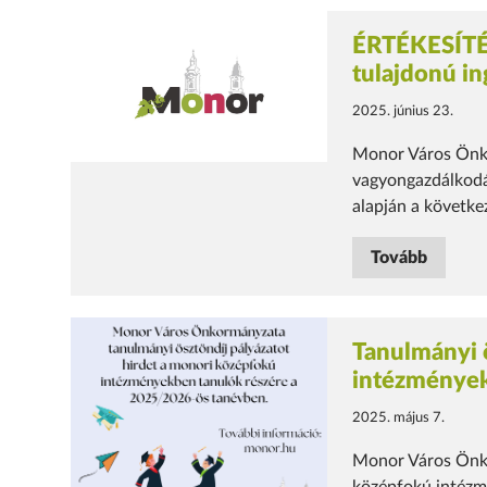
ÉRTÉKESÍTÉS
tulajdonú in
2025. június 23.
Monor Város Önk
vagyongazdálkodás
alapján a következ
Tovább
Tanulmányi 
intézmények
2025. május 7.
Monor Város Önko