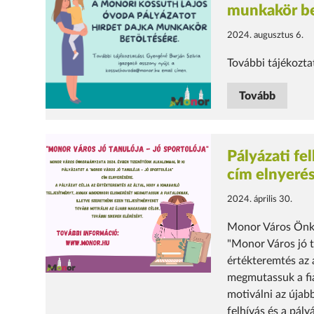
munkakör be
2024. augusztus 6.
További tájékozt
Tovább
Pályázati fe
cím elnyeré
2024. április 30.
Monor Város Önko
"Monor Város jó ta
értékteremtés az 
megmutassuk a fia
motiválni az újabb
felhívás és a pály