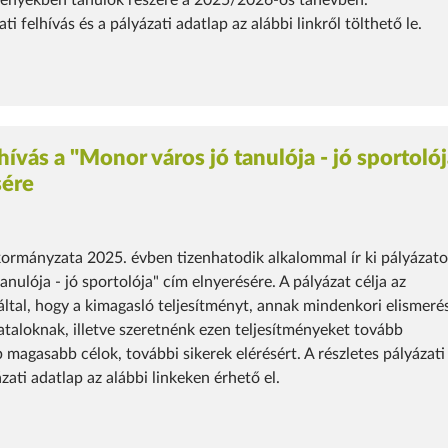
ényekben tanulók részére a 2025/2026-ös tanévben.
ti felhívás és a pályázati adatlap az alábbi linkről tölthető le.
lhívás a "Monor város jó tanulója - jó sportoló
sére
rmányzata 2025. évben tizenhatodik alkalommal ír ki pályázato
nulója - jó sportolója" cím elnyerésére. A pályázat célja az
által, hogy a kimagasló teljesítményt, annak mindenkori elismeré
taloknak, illetve szeretnénk ezen teljesítményeket tovább
 magasabb célok, további sikerek elérésért. A részletes pályázati
ázati adatlap az alábbi linkeken érhető el.