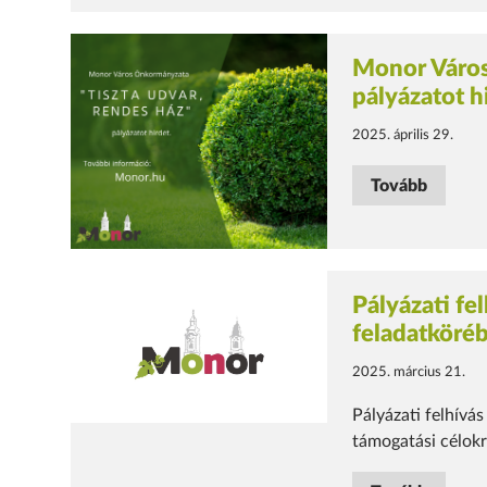
Monor Város
pályázatot h
2025. április 29.
Tovább
Pályázati fe
feladatköréb
2025. március 21.
Pályázati felhívá
támogatási célok