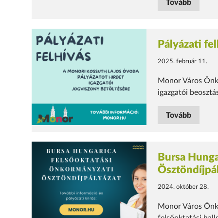
Tovább
Pályázati fe
2025. február 11.
Monor Város Önko
igazgatói beosztá
Tovább
Bursa Hunga
Ösztöndíjpá
2024. október 28.
Monor Város Önko