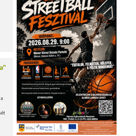
ja"
 a
sét