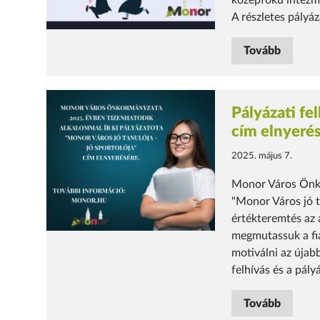
középfokú intézm
A részletes pályáza
Tovább
Pályázati fe
cím elnyeré
2025. május 7.
Monor Város Önko
"Monor Város jó ta
értékteremtés az 
megmutassuk a fia
motiválni az újabb
felhívás és a pály
Tovább