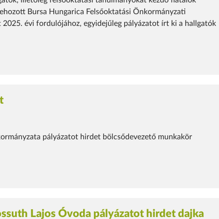
gatók, illetőleg felsőoktatási tanulmányokat kezdő fiatalok
rehozott Bursa Hungarica Felsőoktatási Önkormányzati
2025. évi fordulójához, egyidejűleg pályázatot írt ki a hallgatók
t
rmányzata pályázatot hirdet bölcsődevezető munkakör
ssuth Lajos Óvoda pályázatot hirdet dajka