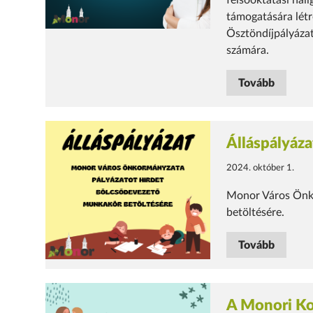
felsőoktatási hall
támogatására lét
Ösztöndíjpályázat 
számára.
Tovább
Álláspályáza
2024. október 1.
Monor Város Önko
betöltésére.
Tovább
A Monori Ko