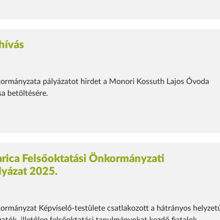
lhívás
rmányzata pályázatot hirdet a Monori Kossuth Lajos Óvoda
sa betöltésére.
rica Felsőoktatási Önkormányzati
lyázat 2025.
rmányzat Képviselő-testülete csatlakozott a hátrányos helyzet