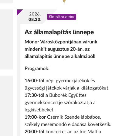
2026.
Kiemelt esemény
08.20.
Az államalapítás ünnepe
Monor Városközpontjában várunk
mindenkit augusztus 20-án, az
államalapítás ünnepe alkalmából!
Programok:
16:00-tól
népi gyermekjátékok és
ügyességi játékok várják a kilátogatókat.
17:30-tól
a Buborék Együttes
gyermekkoncertje szórakoztatja a
legkisebbeket.
19:00-kor
Csernik Szende lábbábos,
székely mesemondó előadása következik.
20:00-tól
koncertet ad az Irie Maffia.