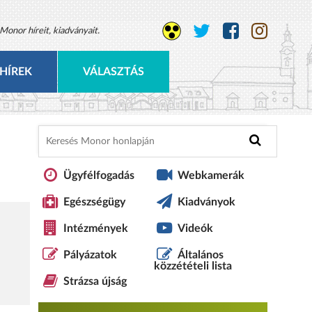
Monor híreit, kiadványait.
HÍREK
VÁLASZTÁS
Ügyfélfogadás
Webkamerák
Egészségügy
Kiadványok
Intézmények
Videók
Pályázatok
Általános
közzétételi lista
Strázsa újság