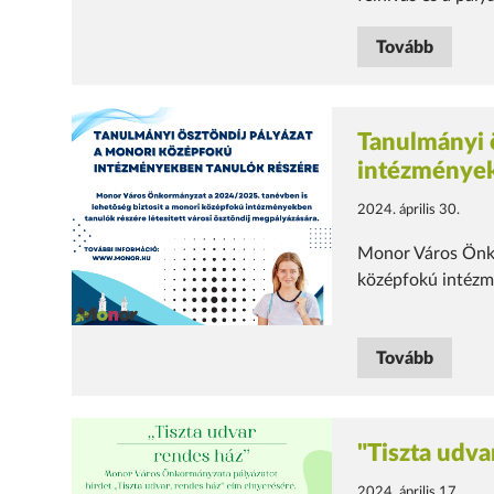
Tovább
Tanulmányi 
intézmények
2024. április 30.
Monor Város Önko
középfokú intézm
Tovább
"Tiszta udva
2024. április 17.