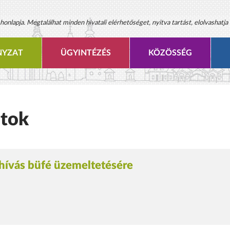
onlapja. Megtalálhat minden hivatali elérhetőséget, nyitva tartást, elolvashatja 
YZAT
ÜGYINTÉZÉS
KÖZÖSSÉG
atok
lhívás büfé üzemeltetésére