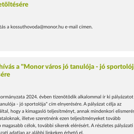
töltésére
atás a kossuthovoda@monor.hu e-mail címen.
lhívás a "Monor város jó tanulója - jó sportoló
sére
rmányzata 2024. évben tizenötödik alkalommal ír ki pályázatot
nulója - jó sportolója" cím elnyerésére. A pályázat célja az
által, hogy a kimagasló teljesítményt, annak mindenkori elismeré
taloknak, illetve szeretnénk ezen teljesítményeket tovább
 magasabb célok, további sikerek elérésért. A részletes pályázati
ázati adatlap az alábbi linkeken érhető el.