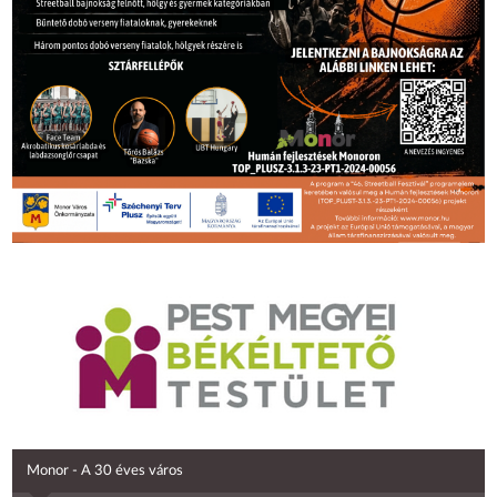
Monor - A 30 éves város