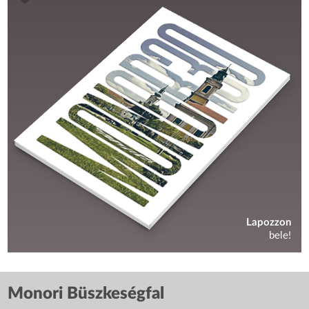
Lapozzon
bele!
Monori Büszkeségfal