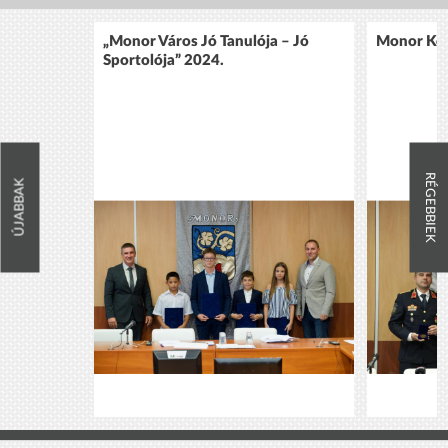
„Monor Város Jó Tanulója – Jó
Monor Köz
Sportolója” 2024.
RÉGEBBIEK
ÚJABBAK