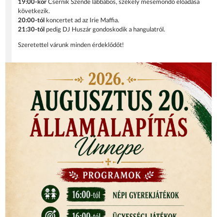
19:00-kor
Csernik Szende lábbábos, székely mesemondó előadása
következik.
20:00-tól
koncertet ad az Irie Maffia.
21:30-tól
pedig DJ Huszár gondoskodik a hangulatról.
Szeretettel várunk minden érdeklődőt!