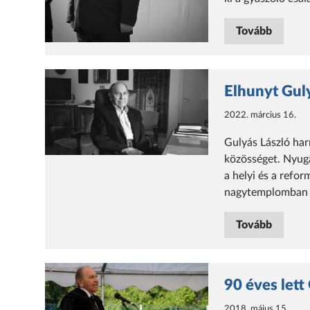
Tovább
Elhunyt Guly
2022. március 16.
Gulyás László ha
közösséget. Nyuga
a helyi és a refo
nagytemplomban 
Tovább
90 éves lett
2018. május 15.