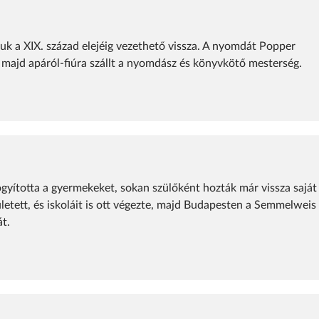
k a XIX. század elejéig vezethető vissza. A nyomdát Popper
 majd apáról-fiúra szállt a nyomdász és könyvkötő mesterség.
yította a gyermekeket, sokan szülőként hozták már vissza saját
tett, és iskoláit is ott végezte, majd Budapesten a Semmelweis
t.