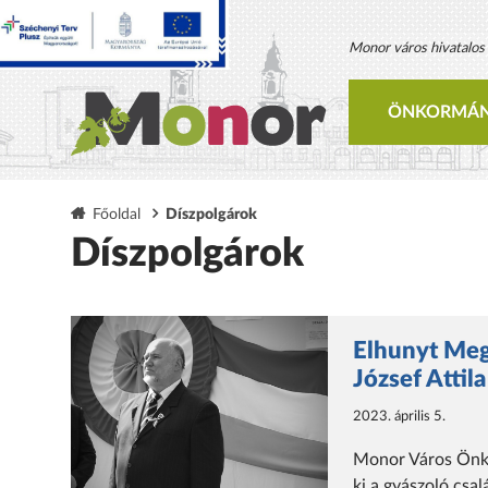
Monor város hivatalos h
ÖNKORMÁN
Főoldal
Díszpolgárok
Díszpolgárok
Elhunyt Meg
József Attil
2023. április 5.
Monor Város Önkor
ki a gyászoló csa