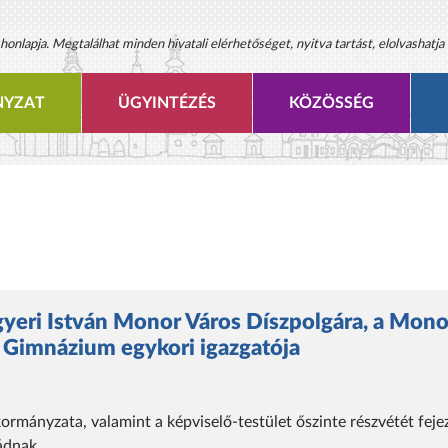
onlapja. Megtalálhat minden hivatali elérhetőséget, nyitva tartást, elolvashatja 
YZAT
ÜGYINTÉZÉS
KÖZÖSSÉG
yeri István Monor Város Díszpolgára, a Mono
a Gimnázium egykori igazgatója
mányzata, valamint a képviselő-testület őszinte részvétét feje
ládnak.