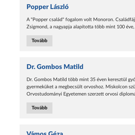
Popper László
A "Popper család" fogalom volt Monoron. Családfáju
Zsigmond, a nagyapja alapította több mint 100 éve,
Tovább
Dr. Gombos Matild
Dr. Gombos Matild több mint 35 éven keresztül gyóg
gyermeküket a megbecsült orvoshoz. Miskolcon szüle
Orvostudományi Egyetemen szerzett orvosi diplomá
Tovább
Vámos Géza