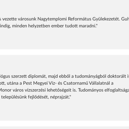
és vezette városunk Nagytemplomi Református Gyülekezetét. Gul
 Mindig, minden helyzetben ember tudott maradni."
ógus szerzett diplomát, majd ebből a tudományágból doktorált i
tt, utána a Pest Megyei Víz- és Csatornamű Vállalatnál a
 Monor város vízszerzési lehetőségeit is. Tudományos elfoglaltság
 településünk fejlődését, néprajzát."