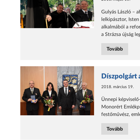
Gulyás László – a
lelkipásztor, Iste
alkalmából a refo
a Strázsa újság l
Tovább
Díszpolgárt
2018. március 19.
Ünnepi képviselő-
Monorért Emlékpla
festőművész, emlé
Tovább