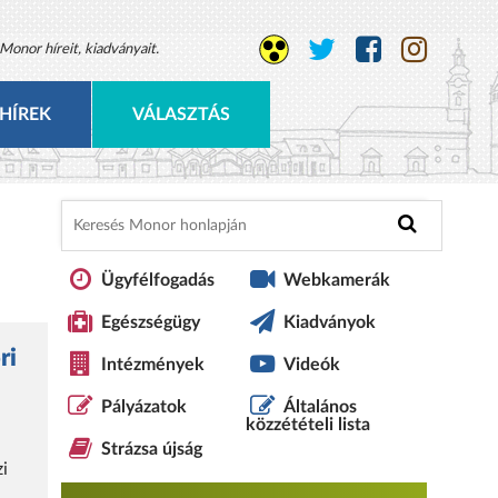
Monor híreit, kiadványait.
HÍREK
VÁLASZTÁS
Ügyfélfogadás
Webkamerák
Egészségügy
Kiadványok
ri
Intézmények
Videók
Pályázatok
Általános
közzétételi lista
Strázsa újság
zi