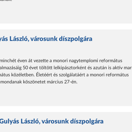
ás László, városunk díszpolgára
rminchét éven át vezette a monori nagytemplomi református
lmazásáig 50 évet töltött lelkipásztorként és azután is aktív ma
rmátus közéletben.
Életéért és szolgálatáért a monori református
mondanak köszönetet március 27-én.
 Gulyás László, városunk díszpolgára