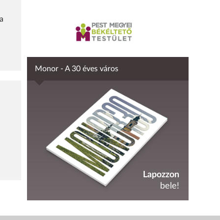
ra
Monor - A 30 éves város
Lapozzon
bele!