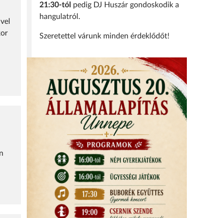
21:30-tól
pedig DJ Huszár gondoskodik a
hangulatról.
ivel
kor
Szeretettel várunk minden érdeklődőt!
in