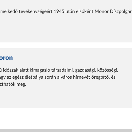
 kiemelkedő tevékenységéért 1945 után elsőként Monor Díszpolgá
oron
időszak alatt kimagasló társadalmi, gazdasági, közösségi,
gy az egész életpálya során a város hírnevét öregbítő, és
szthatók meg.