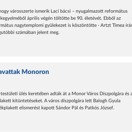
hogy városszerte ismerik Laci bácsi – nyugalmazott református
n kegyelméből április végén töltötte be 90. életévét. Ebből az
rmátus nagytemplomi gyülekezet is köszöntötte - Artzt Tímea írá
egutóbbi számában jelent meg.
 avattak Monoron
testületi ülés keretében adták át a Monor Város Díszpolgára és 
kett kitüntetéseket. A város díszpolgára lett Balogh Gyula
kplakett elismerést kapott Sándor Pál és Patkós József.