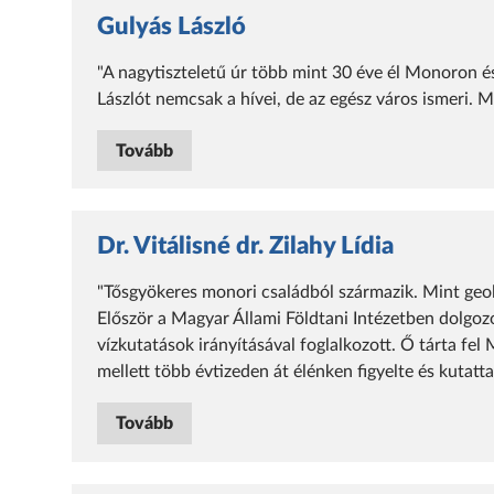
Gulyás László
"A nagytiszteletű úr több mint 30 éve él Monoron 
Lászlót nemcsak a hívei, de az egész város ismeri.
Tovább
Dr. Vitálisné dr. Zilahy Lídia
"Tősgyökeres monori családból származik. Mint geol
Először a Magyar Állami Földtani Intézetben dolgozo
vízkutatások irányításával foglalkozott. Ő tárta fel
mellett több évtizeden át élénken figyelte és kutatta
Tovább