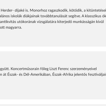
 Herder- díjaké is. Monorhoz ragaszkodik, kötődik, a kitüntetése
alános iskolák diákjainak továbbtanulását segítve. A klasszikus ó
z antikvitás utókorának vizsgálatára kiterjedő munkásságán kívül
ott magyarra.
 együtt. Koncertműsorain főleg Liszt Ferenc szerzeményeivel
 át Észak- és Dél-Amerikában, Észak-Afrika jelentős fesztiválja