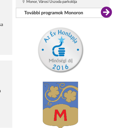
Monor, Városi Uszoda parkolója
További programok Monoron
sa
a