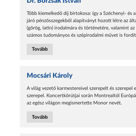
Dr. Borzsák István
Több kiemelkedő díj birtokosa: így a Széchenyi- és a
járó pénzösszegekből alapítványt hozott létre az ált
(görög, latin) irodalmára és történetére, valamint a
számos tudományos és szépirodalmi művet is fordít
Tovább
Mocsári Károly
A világ vezető karmestereivel szerepelt és szerepel
szerepel. Koncertkörútjai során Montrealtól Európán
az egész világon megismertette Monor nevét.
Tovább