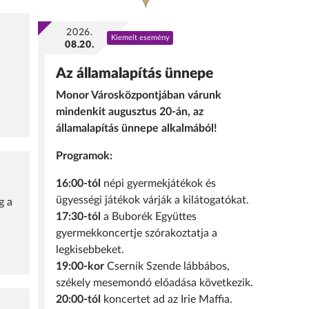
2026.
Kiemelt esemény
08.20.
Az államalapítás ünnepe
Monor Városközpontjában várunk
mindenkit augusztus 20-án, az
államalapítás ünnepe alkalmából!
Programok:
16:00-tól
népi gyermekjátékok és
ügyességi játékok várják a kilátogatókat.
g a
17:30-tól
a Buborék Együttes
gyermekkoncertje szórakoztatja a
legkisebbeket.
19:00-kor
Csernik Szende lábbábos,
székely mesemondó előadása következik.
20:00-tól
koncertet ad az Irie Maffia.