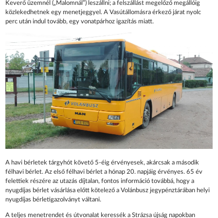
Keverő üzemnél („Malomnál”) leszállni; a felszállást megelőző megállóig
közlekedhetnek egy menetjeggyel. A Vasútállomásra érkező járat nyolc
perc után indul tovább, egy vonatpárhoz igazítás miatt.
A havi bérletek tárgyhót követő 5-éig érvényesek, akárcsak a második
félhavi bérlet. Az első félhavi bérlet a hónap 20. napjáig érvényes. 65 év
felettiek részére az utazás díjtalan, fontos információ továbbá, hogy a
nyugdíjas bérlet vásárlása előtt kötelező a Volánbusz jegypénztárában helyi
nyugdíjas bérletigazolványt váltani.
A teljes menetrendet és útvonalat keressék a Strázsa újság napokban