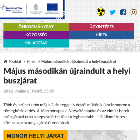
ÖNKORMÁNYZAT
ÜGYINTÉZÉS
KÖZÖSSÉG
HÍREK
VÁLASZTÁS
Főoldal
Hírek
Május másodikán újraindult a helyi buszjárat
Május másodikán újraindult a helyi
buszjárat
2016. május 2., hétfő, 15:28
Több év szünet után május 2-án reggel 6 órától működik újra Monoron a
tömegközlekedés. A több hónapos előkészítő munka és az elmúlt hetek
próbajáratai után a képviselő-testület a leghosszabb - 13 kilométeres -,
kört szavazta meg a járat útvonalának.