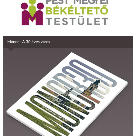
Monor - A 30 éves város