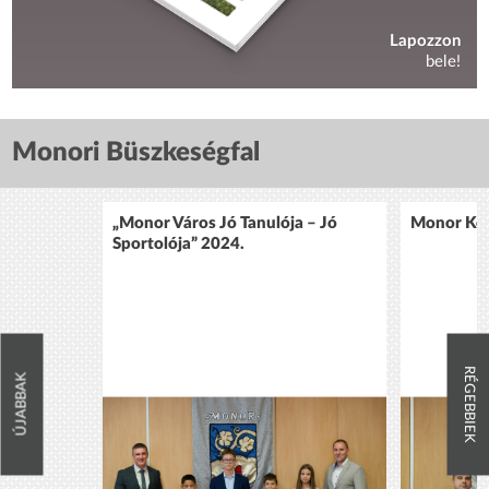
Lapozzon
bele!
Monori Büszkeségfal
„Monor Város Jó Tanulója – Jó
Monor Köz
Sportolója” 2024.
RÉGEBBIEK
ÚJABBAK