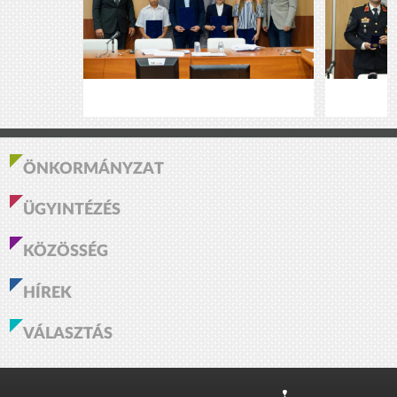
ÖNKORMÁNYZAT
ÜGYINTÉZÉS
KÖZÖSSÉG
HÍREK
VÁLASZTÁS