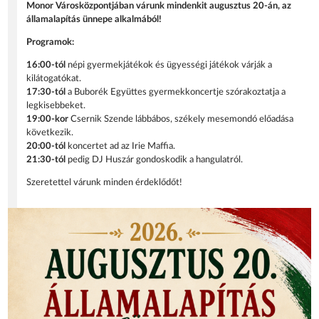
Monor Városközpontjában várunk mindenkit augusztus 20-án, az
államalapítás ünnepe alkalmából!
Programok:
16:00-tól
népi gyermekjátékok és ügyességi játékok várják a
kilátogatókat.
17:30-tól
a Buborék Együttes gyermekkoncertje szórakoztatja a
legkisebbeket.
19:00-kor
Csernik Szende lábbábos, székely mesemondó előadása
következik.
20:00-tól
koncertet ad az Irie Maffia.
21:30-tól
pedig DJ Huszár gondoskodik a hangulatról.
Szeretettel várunk minden érdeklődőt!