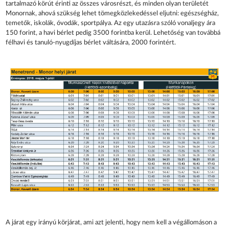
tartalmazó körút érinti az összes városrészt, és minden olyan területét
Monornak, ahová szükség lehet tömegközlekedéssel eljutni: egészségház,
temetők, iskolák, óvodák, sportpálya. Az egy utazásra szóló vonaljegy ára
150 forint, a havi bérlet pedig 3500 forintba kerül. Lehetőség van továbbá
félhavi és tanuló-nyugdíjas bérlet váltására, 2000 forintért.
A járat egy irányú körjárat, ami azt jelenti, hogy nem kell a végállomáson a