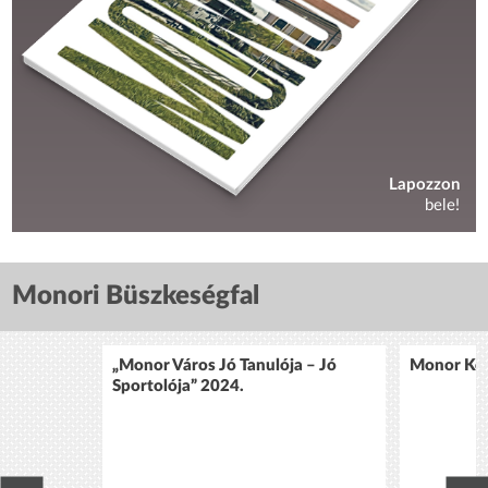
Lapozzon
bele!
Monori Büszkeségfal
„Monor Város Jó Tanulója – Jó
Monor Köz
Sportolója” 2024.