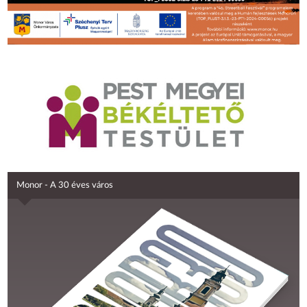
Monor - A 30 éves város