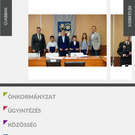
RÉGEBBIEK
ÚJABBAK
ÖNKORMÁNYZAT
ÜGYINTÉZÉS
KÖZÖSSÉG