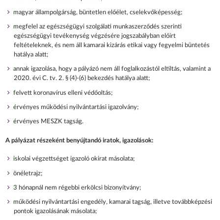
magyar állampolgárság, büntetlen előélet, cselekvőképesség;
megfelel az egészségügyi szolgálati munkaszerződés szerinti
egészségügyi tevékenység végzésére jogszabályban előírt
feltételeknek, és nem áll kamarai kizárás etikai vagy fegyelmi büntetés
hatálya alatt;
annak igazolása, hogy a pályázó nem áll foglalkozástól eltiltás, valamint a
2020. évi C. tv. 2. § (4)-(6) bekezdés hatálya alatt;
felvett koronavírus elleni védőoltás;
érvényes működési nyilvántartási igazolvány;
érvényes MESZK tagság.
A pályázat részeként benyújtandó iratok, igazolások:
iskolai végzettséget igazoló okirat másolata;
önéletrajz;
3 hónapnál nem régebbi erkölcsi bizonyítvány;
működési nyilvántartási engedély, kamarai tagság, illetve továbbképzési
pontok igazolásának másolata;