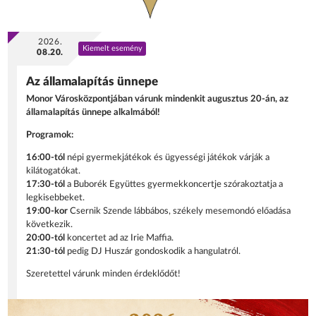
2026.
Kiemelt esemény
08.20.
Az államalapítás ünnepe
Monor Városközpontjában várunk mindenkit augusztus 20-án, az
államalapítás ünnepe alkalmából!
Programok:
16:00-tól
népi gyermekjátékok és ügyességi játékok várják a
kilátogatókat.
17:30-tól
a Buborék Együttes gyermekkoncertje szórakoztatja a
legkisebbeket.
19:00-kor
Csernik Szende lábbábos, székely mesemondó előadása
következik.
20:00-tól
koncertet ad az Irie Maffia.
21:30-tól
pedig DJ Huszár gondoskodik a hangulatról.
Szeretettel várunk minden érdeklődőt!