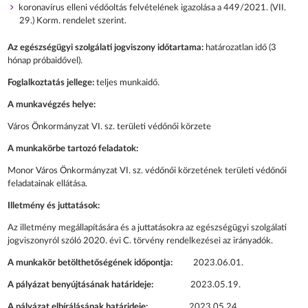
koronavírus elleni védőoltás felvételének igazolása a 449/2021. (VII.
29.) Korm. rendelet szerint.
Az egészségügyi szolgálati jogviszony időtartama:
határozatlan idő (3
hónap próbaidővel).
Foglalkoztatás jellege:
teljes munkaidő.
A munkavégzés helye:
Város Önkormányzat VI. sz. területi védőnői körzete
A munkakörbe tartozó feladatok:
Monor Város Önkormányzat VI. sz. védőnői körzetének területi védőnői
feladatainak ellátása.
Illetmény és juttatások:
Az illetmény megállapítására és a juttatásokra az egészségügyi szolgálati
jogviszonyról szóló 2020. évi C. törvény rendelkezései az irányadók.
A munkakör betölthetőségének időpontja:
2023.06.01.
A pályázat benyújtásának határideje:
2023.05.19.
A pályázat elbírálásának határideje:
2023.05.24.