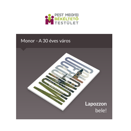
Monor - A 30 éves város
Lapozzon
bele!