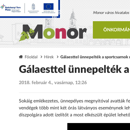
Monor város hivatalos h
ÖNKORMÁN
Főoldal
Hírek
Gálaesttel ünnepelték a sportcsarnok
Gálaesttel ünnepelték 
2018. február 4., vasárnap, 12:26
Sokáig emlékezetes, ünnepélyes megnyitóval avatták fe
vendégek több mint két órás látványos eseménynek leh
díszpolgára adott ízelítőt a most elkészült épület lehet