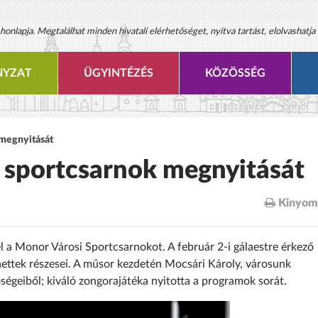
onlapja. Megtalálhat minden hivatali elérhetőséget, nyitva tartást, elolvashatja 
YZAT
ÜGYINTÉZÉS
KÖZÖSSÉG
 megnyitását
a sportcsarnok megnyitását
Kinyom
l a Monor Városi Sportcsarnokot. A február 2-i gálaestre érkező
ettek részesei. A műsor kezdetén Mocsári Károly, városunk
őségeiből; kiváló zongorajátéka nyitotta a programok sorát.