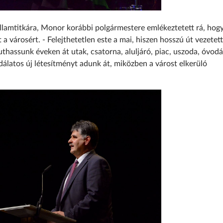
llamtitkára, Monor korábbi polgármestere emlékeztetett rá, hog
 városért. - Felejthetetlen este a mai, hiszen hosszú út vezetett
thassunk éveken át utak, csatorna, aluljáró, piac, uszoda, óvodá
dálatos új létesítményt adunk át, miközben a várost elkerüló