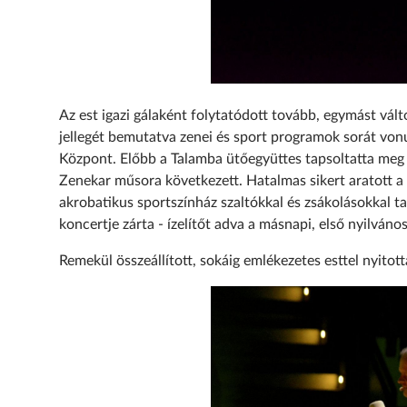
Az est igazi gálaként folytatódott tovább, egymást vált
jellegét bemutatva zenei és sport programok sorát vonu
Központ. Előbb a Talamba ütőegyüttes tapsoltatta meg a
Zenekar műsora következett. Hatalmas sikert aratott a
akrobatikus sportszínház szaltókkal és zsákolásokkal ta
koncertje zárta - ízelítőt adva a másnapi, első nyilván
Remekül összeállított, sokáig emlékezetes esttel nyito