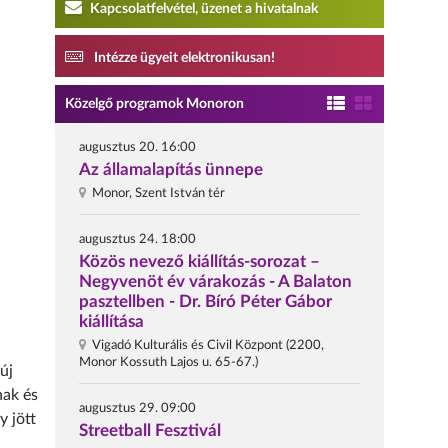
Kapcsolatfelvétel, üzenet a hivatalnak
Intézze ügyeit elektronikusan!
Közelgő programok Monoron
augusztus 20. 16:00
Az államalapítás ünnepe
Monor, Szent István tér
augusztus 24. 18:00
Közös nevező kiállítás-sorozat –
Negyvenöt év várakozás - A Balaton
pasztellben - Dr. Bíró Péter Gábor
kiállítása
Vigadó Kulturális és Civil Központ (2200,
Monor Kossuth Lajos u. 65-67.)
új
nak és
augusztus 29. 09:00
y jött
Streetball Fesztivál