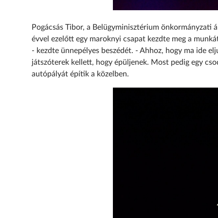
Pogácsás Tibor, a Belügyminisztérium önkormányzati á
évvel ezelőtt egy maroknyi csapat kezdte meg a munkát a
- kezdte ünnepélyes beszédét. - Ahhoz, hogy ma ide elju
játszóterek kellett, hogy épüljenek. Most pedig egy cso
autópályát építik a közelben.