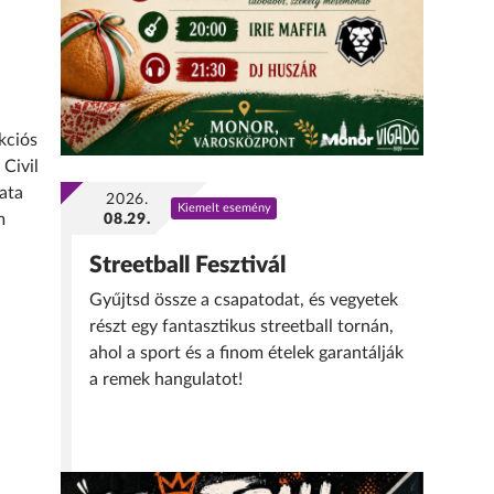
kciós
Civil
ata
2026.
Kiemelt esemény
08.29.
m
Streetball Fesztivál
Gyűjtsd össze a csapatodat, és vegyetek
részt egy fantasztikus streetball tornán,
ahol a sport és a finom ételek garantálják
a remek hangulatot!