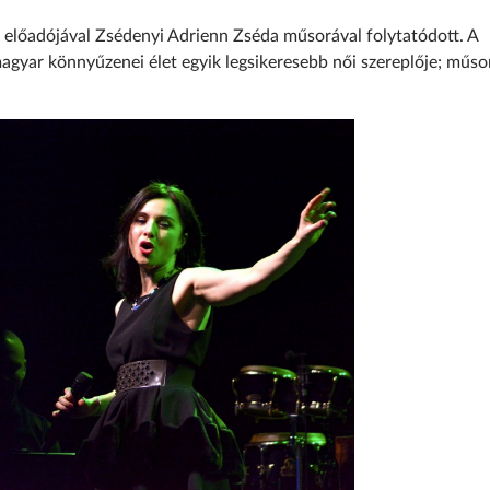
 előadójával Zsédenyi Adrienn Zséda műsorával folytatódott. A
yar könnyűzenei élet egyik legsikeresebb női szereplője; műsor