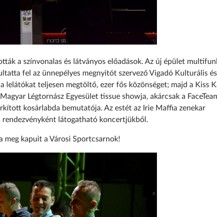
ották a színvonalas és látványos előadások. Az új épület multifun
ltatta fel az ünnepélyes megnyitót szervező Vigadó Kulturális és 
 lelátókat teljesen megtöltő, ezer fős közönséget; majd a Kiss K
 Magyar Légtornász Egyesület tissue showja, akárcsak a FaceTea
rkított kosárlabda bemutatója. Az estét az Irie Maffia zenekar
os rendezvényként látogatható koncertjükből.
tta meg kapuit a Városi Sportcsarnok!