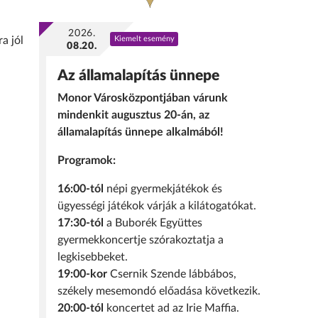
2026.
a jól
Kiemelt esemény
08.20.
Az államalapítás ünnepe
Monor Városközpontjában várunk
mindenkit augusztus 20-án, az
államalapítás ünnepe alkalmából!
Programok:
16:00-tól
népi gyermekjátékok és
ügyességi játékok várják a kilátogatókat.
17:30-tól
a Buborék Együttes
gyermekkoncertje szórakoztatja a
legkisebbeket.
19:00-kor
Csernik Szende lábbábos,
székely mesemondó előadása következik.
20:00-tól
koncertet ad az Irie Maffia.