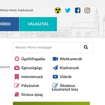
Monor híreit, kiadványait.
HÍREK
VÁLASZTÁS
Ügyfélfogadás
Webkamerák
tatom
Egészségügy
Kiadványok
Intézmények
Videók
Pályázatok
Általános
közzétételi lista
Strázsa újság