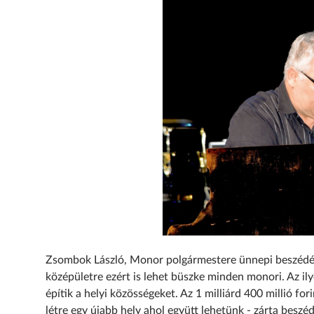
Zsombok László, Monor polgármestere ünnepi beszédébe
középületre ezért is lehet büszke minden monori. Az i
építik a helyi közösségeket. Az 1 milliárd 400 millió for
létre egy újabb hely ahol együtt lehetünk - zárta beszé