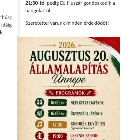
21:30-tól
pedig DJ Huszár gondoskodik a
hangulatról.
y húsz
Szeretettel várunk minden érdeklődőt!
 idáig
k,