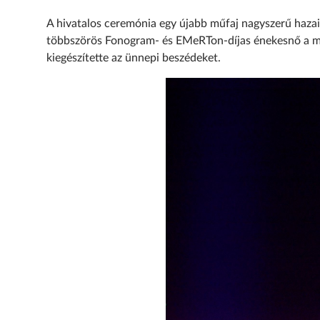
A hivatalos ceremónia egy újabb műfaj nagyszerű hazai
többszörös Fonogram- és EMeRTon-díjas énekesnő a mag
kiegészítette az ünnepi beszédeket.