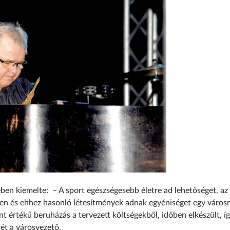
n kiemelte: – A sport egészségesebb életre ad lehetőséget, az 
lyen és ehhez hasonló létesítmények adnak egyéniséget egy város
int értékű beruházás a tervezett költségekből, időben elkészült, íg
dét a városvezető.