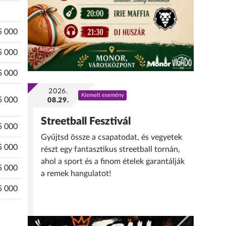
5 000
5 000
5 000
2026.
Kiemelt esemény
5 000
08.29.
Streetball Fesztivál
5 000
Gyűjtsd össze a csapatodat, és vegyetek
5 000
részt egy fantasztikus streetball tornán,
ahol a sport és a finom ételek garantálják
5 000
a remek hangulatot!
5 000