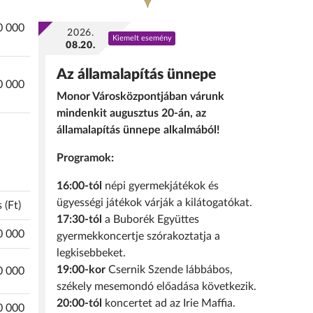
0 000
2026.
Kiemelt esemény
08.20.
Az államalapítás ünnepe
0 000
Monor Városközpontjában várunk
mindenkit augusztus 20-án, az
államalapítás ünnepe alkalmából!
Programok:
16:00-tól
népi gyermekjátékok és
ügyességi játékok várják a kilátogatókat.
 (Ft)
17:30-tól
a Buborék Együttes
0 000
gyermekkoncertje szórakoztatja a
legkisebbeket.
19:00-kor
Csernik Szende lábbábos,
0 000
székely mesemondó előadása következik.
20:00-tól
koncertet ad az Irie Maffia.
0 000