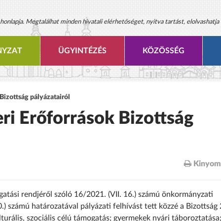
onlapja. Megtalálhat minden hivatali elérhetőséget, nyitva tartást, elolvashatja 
YZAT
ÜGYINTÉZÉS
KÖZÖSSÉG
Bizottság pályázatairól
ri Erőforrások Bizottság
Kinyom
gatási rendjéről szóló 16/2021. (VII. 16.) számú önkormányzati
0.) számú határozatával pályázati felhívást tett közzé a Bizottság
turális, szociális célú támogatás; gyermekek nyári táboroztatása