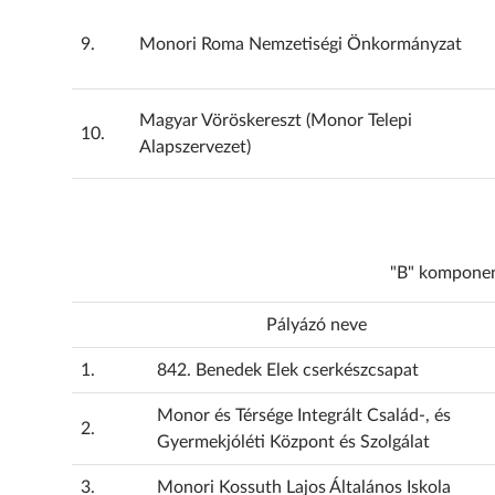
9.
Monori Roma Nemzetiségi Önkormányzat
Magyar Vöröskereszt (Monor Telepi
10.
Alapszervezet)
"B" komponen
Pályázó neve
1.
842. Benedek Elek cserkészcsapat
Monor és Térsége Integrált Család-, és
2.
Gyermekjóléti Központ és Szolgálat
3.
Monori Kossuth Lajos Általános Iskola