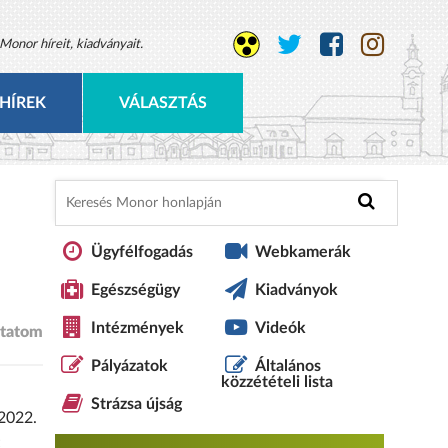
Monor híreit, kiadványait.
HÍREK
VÁLASZTÁS
Ügyfélfogadás
Webkamerák
Egészségügy
Kiadványok
Intézmények
Videók
tatom
Pályázatok
Általános
közzétételi lista
Strázsa újság
 2022.
;