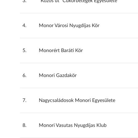
3.
"Közös út" Cukorbetegek Egyesülete
4.
Monor Városi Nyugdíjas Kör
5.
Monorért Baráti Kör
6.
Monori Gazdakör
7.
Nagycsaládosok Monori Egyesülete
8.
Monori Vasutas Nyugdíjas Klub