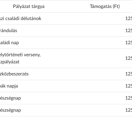
Pályázat tárgya
Támogatás (Ft)
zi családi délutánok
12
rándulás
12
aládi nap
12
lytörténeti verseny,
12
jzpályázat
zközbeszerzés
12
ák napja
12
észségnap
12
észségnap
12