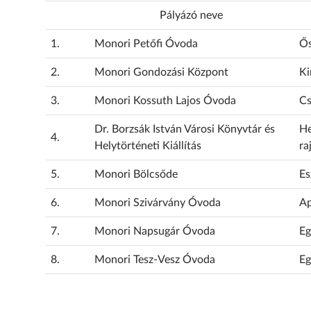
Pályázó neve
1.
Monori Petőfi Óvoda
Ős
2.
Monori Gondozási Központ
Ki
3.
Monori Kossuth Lajos Óvoda
Cs
Dr. Borzsák István Városi Könyvtár és
He
4.
Helytörténeti Kiállítás
ra
5.
Monori Bölcsőde
Es
6.
Monori Szivárvány Óvoda
Ap
7.
Monori Napsugár Óvoda
Eg
8.
Monori Tesz-Vesz Óvoda
Eg