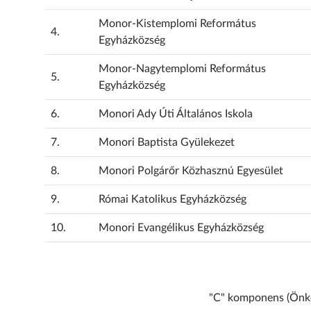
Monor-Kistemplomi Református
4.
Egyházközség
Monor-Nagytemplomi Református
5.
Egyházközség
6.
Monori Ady Úti Általános Iskola
7.
Monori Baptista Gyülekezet
8.
Monori Polgárőr Közhasznú Egyesület
9.
Római Katolikus Egyházközség
10.
Monori Evangélikus Egyházközség
"C" komponens (Önko