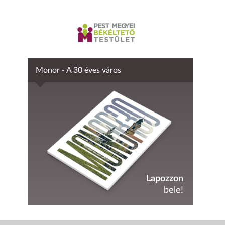
Monor - A 30 éves város
Lapozzon
bele!