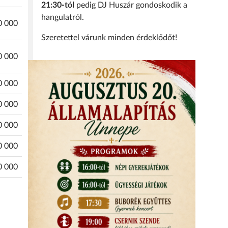
21:30-tól
pedig DJ Huszár gondoskodik a
hangulatról.
0 000
Szeretettel várunk minden érdeklődőt!
0 000
0 000
0 000
0 000
0 000
0 000