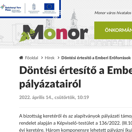
Monor város hivatalos h
ÖNKORMÁN
Főoldal
Hírek
Döntési értesítő a Emberi Erőforrások 
Döntési értesítő a Embe
pályázatairól
2022. április 14., csütörtök, 10:19
A bizottság keretéről és az alapítványok pályázati támo
rendelet alapján a Képviselő-testület a 136/2022. (III.1
évi keretére. Három komponensre lehetett pályázni (kul