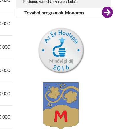
0 000
Monor, Városi Uszoda parkolója
További programok Monoron
0 000
0 000
0 000
0 000
0 000