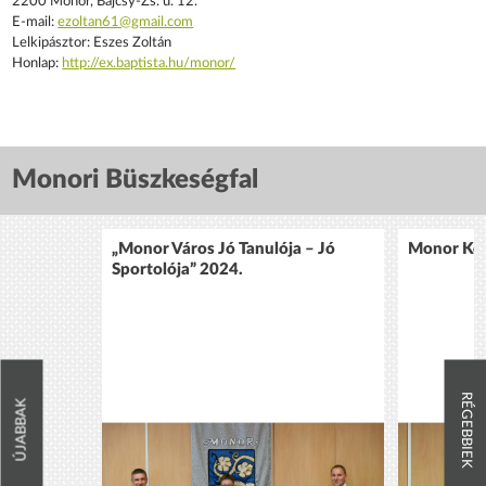
2200 Monor, Bajcsy-Zs. u. 12.
E-mail:
ezoltan61@gmail.com
Lelkipásztor: Eszes Zoltán
Honlap:
http://ex.baptista.hu/monor/
Monori Büszkeségfal
„Monor Város Jó Tanulója – Jó
Monor Köz
Sportolója” 2024.
RÉGEBBIEK
ÚJABBAK