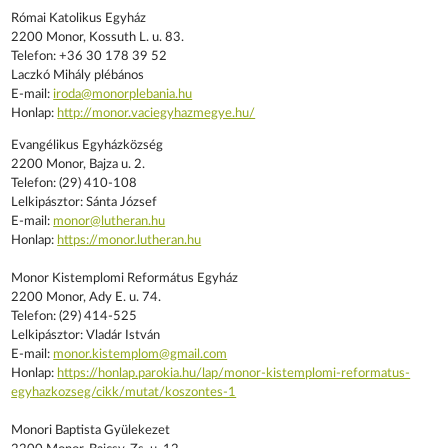
Római Katolikus Egyház
2200 Monor, Kossuth L. u. 83.
Telefon: +36 30 178 39 52
Laczkó Mihály plébános
E-mail:
iroda@monorplebania.hu
Honlap:
http://monor.vaciegyhazmegye.hu/
Evangélikus Egyházközség
2200 Monor, Bajza u. 2.
Telefon: (29) 410-108
Lelkipásztor: Sánta József
E-mail:
monor@lutheran.hu
Honlap:
https://monor.lutheran.hu
Monor Kistemplomi Református Egyház
2200 Monor, Ady E. u. 74.
Telefon: (29) 414-525
Lelkipásztor: Vladár István
E-mail:
m
onor.kistemplom@gmail.com
Honlap:
https://honlap.parokia.hu/lap/monor-kistemplomi-reformatus-
egyhazkozseg/cikk/mutat/koszontes-1
Monori Baptista Gyülekezet