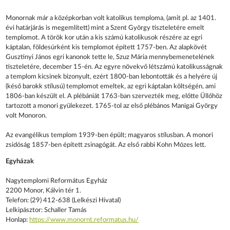
Monornak már a középkorban volt katolikus temploma, (amit pl. az 1401.
évi határjárás is megemlített) mint a Szent György tiszteletére emelt
templomot. A török kor után a kis számú katolikusok részére az egri
káptalan, földesúrként kis templomot épített 1757-ben. Az alapkövét
Gusztinyi János egri kanonok tette le, Szuz Mária mennybemenetelének
tiszteletére, december 15-én. Az egyre növekvő létszámú katolikusságnak
a templom kicsinek bizonyult, ezért 1800-ban lebontották és a helyére új
(késő barokk stílusú) templomot emeltek, az egri káptalan költségén, ami
1806-ban készült el. A plébániát 1763-ban szervezték meg, előtte Üllőhöz
tartozott a monori gyülekezet. 1765-tol az első plébános Manigai György
volt Monoron.
Az evangélikus templom 1939-ben épült; magyaros stílusban. A monori
zsidóság 1857-ben épített zsinagógát. Az első rabbi Kohn Mózes lett.
Egyházak
Nagytemplomi Református Egyház
2200 Monor, Kálvin tér 1.
Telefon: (29) 412-638 (Lelkészi Hivatal)
Lelkipásztor: Schaller Tamás
Honlap:
https://www.monornt.reformatus.hu/