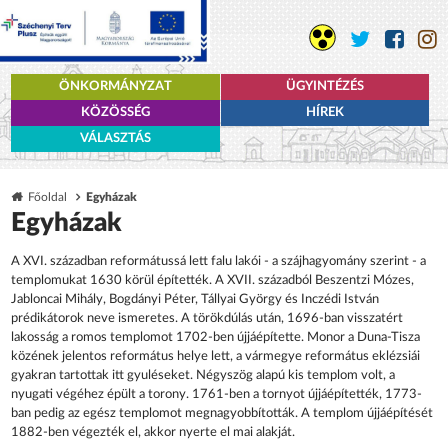
ÖNKORMÁNYZAT
ÜGYINTÉZÉS
KÖZÖSSÉG
HÍREK
VÁLASZTÁS
Főoldal
Egyházak
Egyházak
A XVI. században reformátussá lett falu lakói - a szájhagyomány szerint - a
templomukat 1630 körül építették. A XVII. századból Beszentzi Mózes,
Jabloncai Mihály, Bogdányi Péter, Tállyai György és Inczédi István
prédikátorok neve ismeretes. A törökdúlás után, 1696-ban visszatért
lakosság a romos templomot 1702-ben újjáépítette. Monor a Duna-Tisza
közének jelentos református helye lett, a vármegye református eklézsiái
gyakran tartottak itt gyuléseket. Négyszög alapú kis templom volt, a
nyugati végéhez épült a torony. 1761-ben a tornyot újjáépítették, 1773-
ban pedig az egész templomot megnagyobbították. A templom újjáépítését
1882-ben végezték el, akkor nyerte el mai alakját.