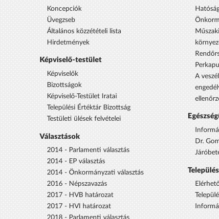
Koncepciók
Hatóság
Üvegzseb
Önkorm
Általános közzétételi lista
Műszaki
Hirdetmények
környez
Rendőrs
Képviselő-testület
Perkap
Képviselők
A veszél
Bizottságok
engedél
Képviselő-Testület Iratai
ellenőrz
Települési Értéktár Bizottság
Egészség
Testületi ülések felvételei
Informá
Választások
Dr. Gom
2014 - Parlamenti választás
Járóbet
2014 - EP választás
Települé
2014 - Önkormányzati választás
2016 - Népszavazás
Elérhet
2017 - HVB határozat
Települ
2017 - HVI határozat
Informá
2018 - Parlamenti választás