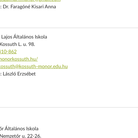
: Dr. Faragóné Kisari Anna
Lajos Általános Iskola
ossuth L. u. 98.
410-862
/monorkossuth.hu/
kossuth@kossuth-monor.edu.hu
: László Erzsébet
r Általános Iskola
Nemzetőr u. 22-26.