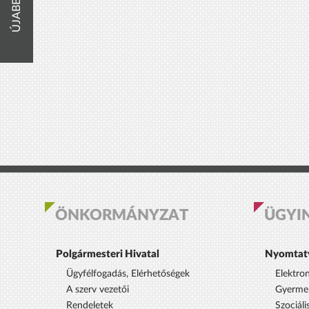
ÚJABBAK
ÖNKORMÁNYZAT
ÜGYI
Polgármesteri Hivatal
Nyomtat
Ügyfélfogadás, Elérhetőségek
Elektro
A szerv vezetői
Gyermek
Rendeletek
Szociáli