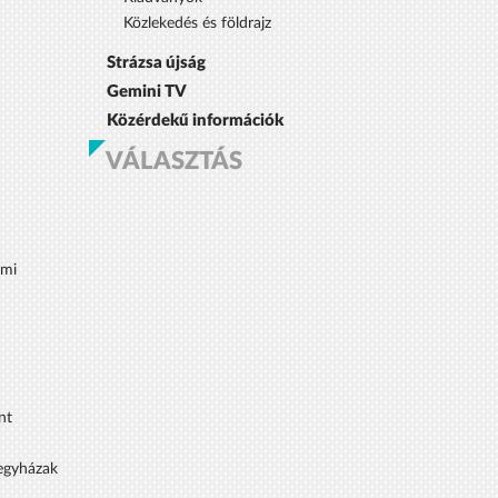
Közlekedés és földrajz
Strázsa újság
Gemini TV
Közérdekű információk
VÁLASZTÁS
lmi
nt
 egyházak