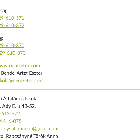
ság:
29-610-371
29-610-372
g:
29-610-370
29-610-373
www.nemzetor.com
: Bende-Artzt Eszter
skola@nemzetor.com
i Általános Iskola
 Ady E. u.48-52.
-613-672
;
9-416-075
:
adysuli.monor@gmail.com
tó: Rapcsányné Török Anna