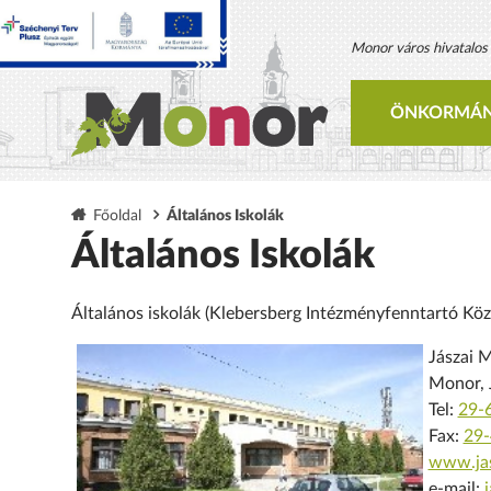
Monor város hivatalos h
ÖNKORMÁN
Főoldal
Általános Iskolák
Általános Iskolák
Általános iskolák (Klebersberg Intézményfenntartó K
Jászai M
Monor, J
Tel:
29-
Fax:
29-
www.jas
e-mail: