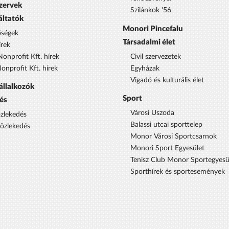
szervek
Szilánkok '56
áltatók
Monori Pincefalu
őségek
Társadalmi élet
rek
onprofit Kft. hírek
Civil szervezetek
nprofit Kft. hírek
Egyházak
Vigadó és kulturális élet
állalkozók
Sport
és
Városi Uszoda
özlekedés
Balassi utcai sporttelep
közlekedés
Monor Városi Sportcsarnok
Monori Sport Egyesület
Tenisz Club Monor Sportegyesü
Sporthírek és sportesemények