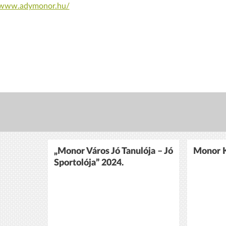
//www.adymonor.hu/
„Monor Város Jó Tanulója – Jó
Monor K
Sportolója” 2024.