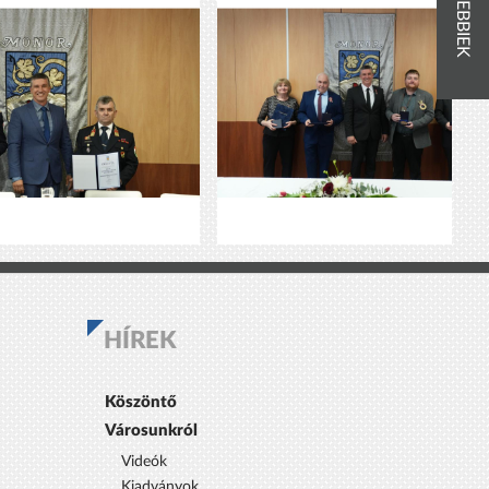
RÉGEBBIEK
HÍREK
Köszöntő
Városunkról
Videók
Kiadványok