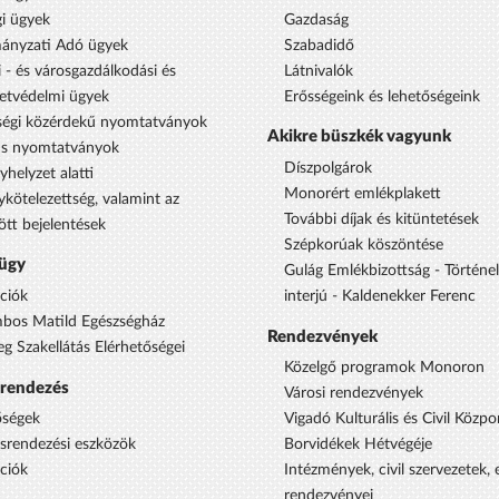
i ügyek
Gazdaság
ányzati Adó ügyek
Szabadidő
 - és városgazdálkodási és
Látnivalók
etvédelmi ügyek
Erősségeink és lehetőségeink
égi közérdekű nyomtatványok
Akikre büszkék vagyunk
us nyomtatványok
Díszpolgárok
yhelyzet alatti
Monorért emlékplakett
ykötelezettség, valamint az
További díjak és kitüntetések
ött bejelentések
Szépkorúak köszöntése
ügy
Gulág Emlékbizottság - Történe
ciók
interjú - Kaldenekker Ferenc
bos Matild Egészségház
Rendezvények
eg Szakellátás Elérhetőségei
Közelgő programok Monoron
srendezés
Városi rendezvények
őségek
Vigadó Kulturális és Civil Közpo
ésrendezési eszközök
Borvidékek Hétvégéje
ciók
Intézmények, civil szervezetek,
rendezvényei