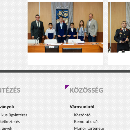
NTÉZÉS
KÖZÖSSÉG
ványok
Városunkról
nikus ügyintézés
Köszöntő
étkeztetés
Bemutatkozás
s ügyek
Monor története