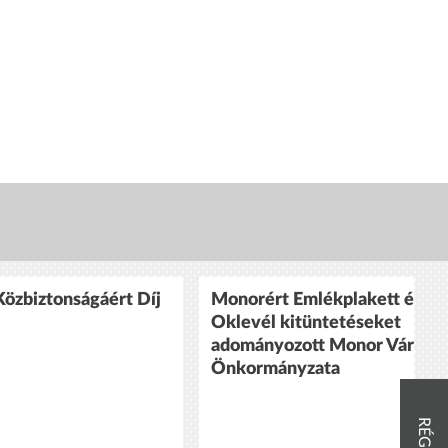
özbiztonságáért Díj
Monorért Emlékplakett és
Oklevél kitüntetéseket
adományozott Monor Város
Önkormányzata