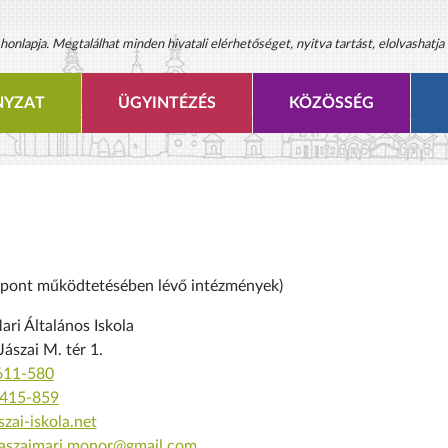
onlapja. Megtalálhat minden hivatali elérhetőséget, nyitva tartást, elolvashatja 
YZAT
ÜGYINTÉZÉS
KÖZÖSSÉG
özpont működtetésében lévő intézmények)
ari Általános Iskola
ászai M. tér 1.
611-580
415-859
zai-iskola.net
jaszaimari.monor@gmail.com