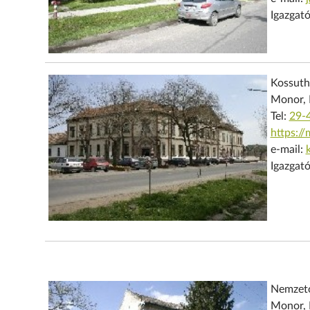
Igazgató
Kossuth 
Monor, K
Tel:
29-
https:/
e-mail:
Igazgató
Nemzető
Monor, 