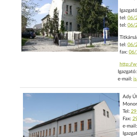
Igazgató
tel:
06/
tel:
06/
Titkársá
tel:
06/
fax:
06/
http://
Igazgató
e-mail:
i
Ady Út
Monor,
Tel:
29
Fax:
2
e-mail
Igazga