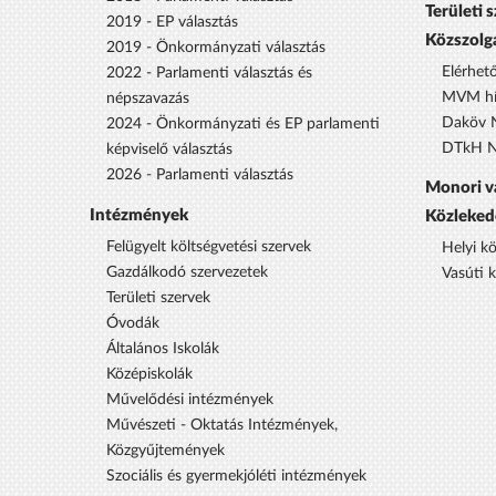
Területi 
2019 - EP választás
Közszolg
2019 - Önkormányzati választás
Elérhet
2022 - Parlamenti választás és
MVM hí
népszavazás
Daköv N
2024 - Önkormányzati és EP parlamenti
DTkH No
képviselő választás
2026 - Parlamenti választás
Monori v
Intézmények
Közleked
Felügyelt költségvetési szervek
Helyi k
Gazdálkodó szervezetek
Vasúti 
Területi szervek
Óvodák
Általános Iskolák
Középiskolák
Művelődési intézmények
Művészeti - Oktatás Intézmények,
Közgyűjtemények
Szociális és gyermekjóléti intézmények