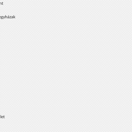
nt
 egyházak
let