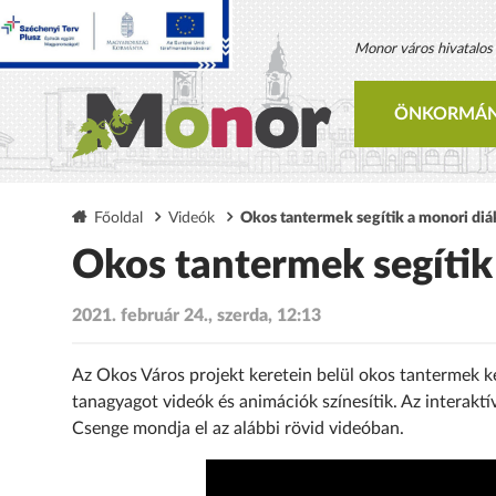
Monor város hivatalos h
ÖNKORMÁN
Főoldal
Videók
Okos tantermek segítik a monori diá
Okos tantermek segítik
2021. február 24., szerda, 12:13
Az Okos Város projekt keretein belül okos tantermek ker
tanagyagot videók és animációk színesítik. Az interakt
Csenge mondja el az alábbi rövid videóban.