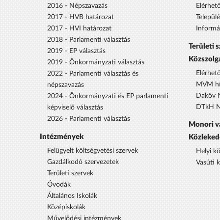
2016 - Népszavazás
Elérhet
2017 - HVB határozat
Települ
2017 - HVI határozat
Informá
2018 - Parlamenti választás
Területi 
2019 - EP választás
Közszolg
2019 - Önkormányzati választás
Elérhet
2022 - Parlamenti választás és
MVM hí
népszavazás
Daköv N
2024 - Önkormányzati és EP parlamenti
DTkH No
képviselő választás
2026 - Parlamenti választás
Monori v
Intézmények
Közleked
Felügyelt költségvetési szervek
Helyi k
Gazdálkodó szervezetek
Vasúti 
Területi szervek
Óvodák
Általános Iskolák
Középiskolák
Művelődési intézmények