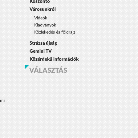
Köszöntő
Városunkról
Videók
Kiadványok
Közlekedés és földrajz
Strázsa újság
Gemini TV
Közérdekű információk
VÁLASZTÁS
lmi