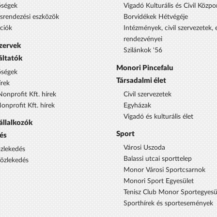
őségek
Vigadó Kulturális és Civil Közpo
ésrendezési eszközök
Borvidékek Hétvégéje
ciók
Intézmények, civil szervezetek,
rendezvényei
szervek
Szilánkok '56
áltatók
Monori Pincefalu
őségek
Társadalmi élet
rek
onprofit Kft. hírek
Civil szervezetek
nprofit Kft. hírek
Egyházak
Vigadó és kulturális élet
állalkozók
Sport
és
Városi Uszoda
özlekedés
Balassi utcai sporttelep
közlekedés
Monor Városi Sportcsarnok
Monori Sport Egyesület
Tenisz Club Monor Sportegyesü
Sporthírek és sportesemények