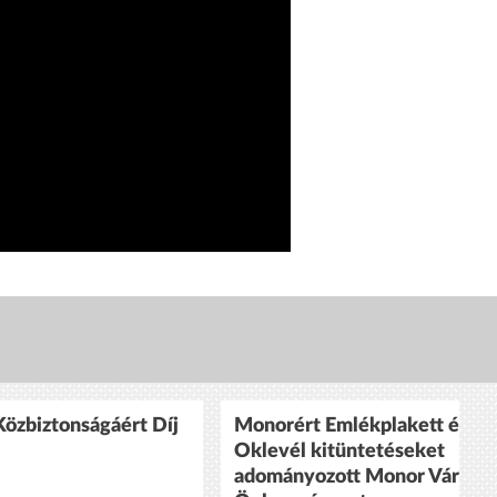
özbiztonságáért Díj
Monorért Emlékplakett és
Oklevél kitüntetéseket
adományozott Monor Város