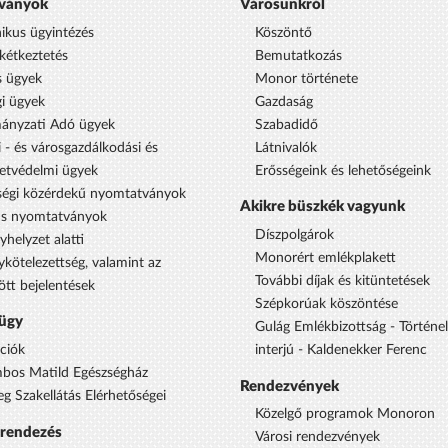
ványok
Városunkról
nikus ügyintézés
Köszöntő
étkeztetés
Bemutatkozás
s ügyek
Monor története
i ügyek
Gazdaság
ányzati Adó ügyek
Szabadidő
 - és városgazdálkodási és
Látnivalók
etvédelmi ügyek
Erősségeink és lehetőségeink
égi közérdekű nyomtatványok
Akikre büszkék vagyunk
us nyomtatványok
Díszpolgárok
yhelyzet alatti
Monorért emlékplakett
ykötelezettség, valamint az
További díjak és kitüntetések
ött bejelentések
Szépkorúak köszöntése
ügy
Gulág Emlékbizottság - Történe
ciók
interjú - Kaldenekker Ferenc
bos Matild Egészségház
Rendezvények
eg Szakellátás Elérhetőségei
Közelgő programok Monoron
srendezés
Városi rendezvények