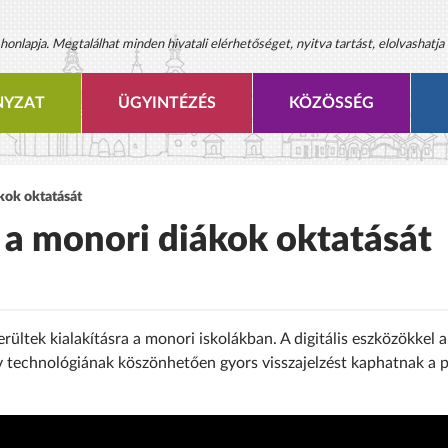
onlapja. Megtalálhat minden hivatali elérhetőséget, nyitva tartást, elolvashatja 
YZAT
ÜGYINTÉZÉS
KÖZÖSSÉG
kok oktatását
 a monori diákok oktatását
ültek kialakításra a monori iskolákban. A digitális eszközökkel 
ív technológiának köszönhetően gyors visszajelzést kaphatnak a 