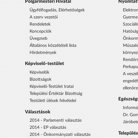
Polgármesteri Hivatal
Nyomtat
Ügyfélfogadás, Elérhetőségek
Elektro
A szerv vezetői
Gyermek
Rendeletek
Szociáli
Koncepciók
Hatóság
Üvegzseb
Önkorm
Általános közzétételi lista
Műszaki
Hirdetmények
környez
Rendőrs
Képviselő-testület
Perkap
Képviselők
A veszél
Bizottságok
engedél
Képviselő-Testület Iratai
ellenőrz
Települési Értéktár Bizottság
Egészség
Testületi ülések felvételei
Informá
Választások
Dr. Gom
2014 - Parlamenti választás
Járóbet
2014 - EP választás
Települé
2014 - Önkormányzati választás