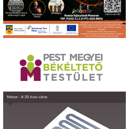
Monor - A 30 éves város