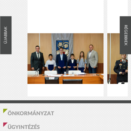
RÉGEBBIEK
ÚJABBAK
ÖNKORMÁNYZAT
ÜGYINTÉZÉS