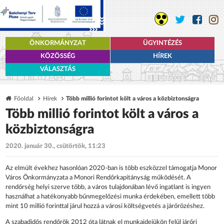
ÖNKORMÁNYZAT
ÜGYINTÉZÉS
KÖZÖSSÉG
HÍREK
VÁLASZTÁS
Főoldal
Hírek
Több millió forintot költ a város a közbiztonságra
Több millió forintot költ a város a
közbiztonságra
2020. január 30., csütörtök, 11:23
Az elmúlt évekhez hasonlóan 2020-ban is több eszközzel támogatja Monor
Város Önkormányzata a Monori Rendőrkapitányság működését. A
rendőrség helyi szerve több, a város tulajdonában lévő ingatlant is ingyen
használhat a hatékonyabb bűnmegelőzési munka érdekében, emellett több
mint 10 millió forinttal járul hozzá a városi költségvetés a járőrözéshez.
A szabadidős rendőrök 2012 óta látnak el munkaidejükön felül járőri