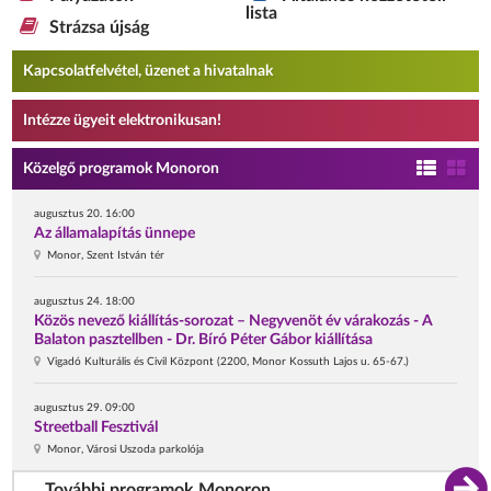
lista
Strázsa újság
Kapcsolatfelvétel, üzenet a hivatalnak
Intézze ügyeit elektronikusan!
Közelgő programok Monoron
augusztus 20. 16:00
Az államalapítás ünnepe
Monor, Szent István tér
augusztus 24. 18:00
Közös nevező kiállítás-sorozat – Negyvenöt év várakozás - A
Balaton pasztellben - Dr. Bíró Péter Gábor kiállítása
Vigadó Kulturális és Civil Központ (2200, Monor Kossuth Lajos u. 65-67.)
augusztus 29. 09:00
Streetball Fesztivál
Monor, Városi Uszoda parkolója
További programok Monoron