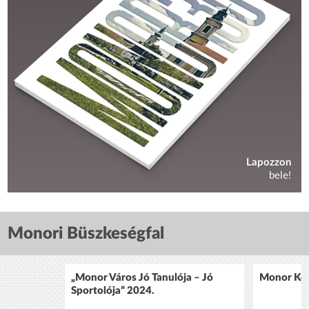
Lapozzon
bele!
Monori Büszkeségfal
„Monor Város Jó Tanulója – Jó
Monor Köz
Sportolója” 2024.