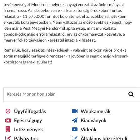
tevékenységet Monoron, melynek anyagi vonzatát az önkormányzat
finanszírozza. Az idei évben erre - a közbiztonság érdekében fontos
feladatra - 11.575.000 forintot különítenek el az ezekben a hetekben
elkészülő költségvetésben. Némi változás az előző évekhez képest, hogy
idén már a Pest Megyei Rendőr-főkapitányság, mint munkáltató
gondoskodik majd erről a feladatról, így az önkormányzat közvetve, a
megyei főkapitányságon keresztül intézi a kifizetést.
Reméljük, hogy ezek az intézkedések - valamint az okos város projekt
során megújúló térfigyelő rendszer - a jövőben is segítik majd városunk
közbiztonságának javulását!
Ügyfélfogadás
Webkamerák
Egészségügy
Kiadványok
Intézmények
Videók
Pályázatok
Általános közzétételi