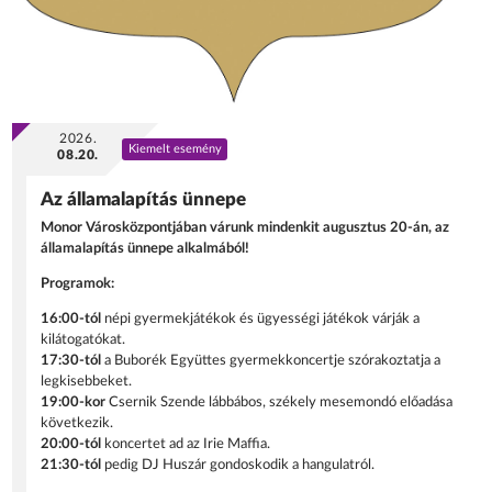
2026.
Kiemelt esemény
08.20.
Az államalapítás ünnepe
Monor Városközpontjában várunk mindenkit augusztus 20-án, az
államalapítás ünnepe alkalmából!
Programok:
16:00-tól
népi gyermekjátékok és ügyességi játékok várják a
kilátogatókat.
17:30-tól
a Buborék Együttes gyermekkoncertje szórakoztatja a
legkisebbeket.
19:00-kor
Csernik Szende lábbábos, székely mesemondó előadása
következik.
20:00-tól
koncertet ad az Irie Maffia.
21:30-tól
pedig DJ Huszár gondoskodik a hangulatról.