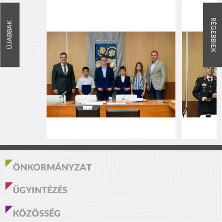
RÉGEBBIEK
ÚJABBAK
ÖNKORMÁNYZAT
ÜGYINTÉZÉS
KÖZÖSSÉG