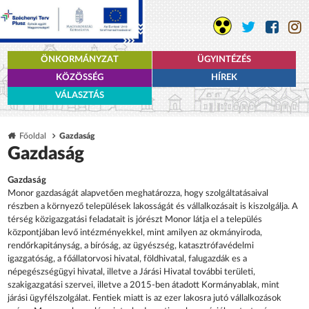
ÖNKORMÁNYZAT
ÜGYINTÉZÉS
KÖZÖSSÉG
HÍREK
VÁLASZTÁS
Főoldal
Gazdaság
Gazdaság
Gazdaság
Monor gazdaságát alapvetően meghatározza, hogy szolgáltatásaival
részben a környező települések lakosságát és vállalkozásait is kiszolgálja. A
térség közigazgatási feladatait is jórészt Monor látja el a település
központjában levő intézményekkel, mint amilyen az okmányiroda,
rendőrkapitányság, a bíróság, az ügyészség, katasztrófavédelmi
igazgatóság, a főállatorvosi hivatal, földhivatal, falugazdák es a
népegészségügyi hivatal, illetve a Járási Hivatal további területi,
szakigazgatási szervei, illetve a 2015-ben átadott Kormányablak, mint
járási ügyfélszolgálat. Fentiek miatt is az ezer lakosra jutó vállalkozások