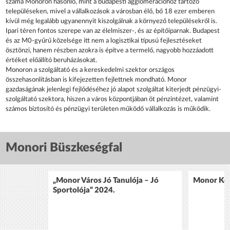
száma Monoron hasonló, mint a budapesti agglomerációhoz tartozó
településeken, mivel a vállalkozások a városban élő, bő 18 ezer emberen
kívül még legalább ugyanennyit kiszolgálnak a környező településekről is.
Ipari téren fontos szerepe van az élelmiszer-, és az építőiparnak. Budapest
és az M0-gyűrű közelsége itt nem a logisztikai típusú fejlesztéseket
ösztönzi, hanem részben azokra is építve a termelő, nagyobb hozzáadott
értéket előállító beruházásokat.
Monoron a szolgáltató és a kereskedelmi szektor országos
összehasonlításban is kifejezetten fejlettnek mondható. Monor
gazdaságának jelenlegi fejlődéséhez jó alapot szolgáltat kiterjedt pénzügyi-
szolgáltató szektora, hiszen a város központjában öt pénzintézet, valamint
számos biztosító és pénzügyi területen működő vállalkozás is működik.
Monori Büszkeségfal
„Monor Város Jó Tanulója – Jó
Monor Köz
Sportolója” 2024.