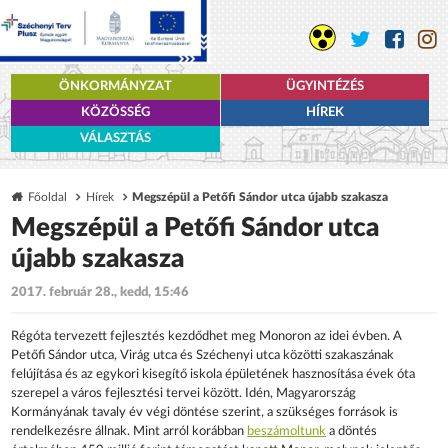
ÖNKORMÁNYZAT
ÜGYINTÉZÉS
KÖZÖSSÉG
HÍREK
VÁLASZTÁS
Főoldal
Hírek
Megszépül a Petőfi Sándor utca újabb szakasza
Megszépül a Petőfi Sándor utca
újabb szakasza
2017. február 28., kedd, 15:46
Régóta tervezett fejlesztés kezdődhet meg Monoron az idei évben. A
Petőfi Sándor utca, Virág utca és Széchenyi utca közötti szakaszának
felújítása és az egykori kisegítő iskola épületének hasznosítása évek óta
szerepel a város fejlesztési tervei között. Idén, Magyarország
Kormányának tavaly év végi döntése szerint, a szükséges források is
rendelkezésre állnak. Mint arról korábban
beszámoltunk
a döntés