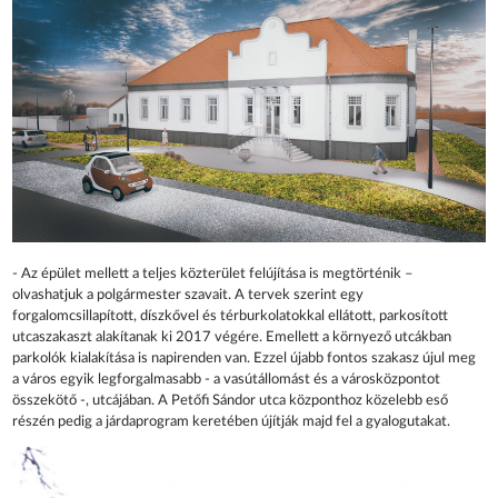
- Az épület mellett a teljes közterület felújítása is megtörténik –
olvashatjuk a polgármester szavait. A tervek szerint egy
forgalomcsillapított, díszkővel és térburkolatokkal ellátott, parkosított
utcaszakaszt alakítanak ki 2017 végére. Emellett a környező utcákban
parkolók kialakítása is napirenden van. Ezzel újabb fontos szakasz újul meg
a város egyik legforgalmasabb - a vasútállomást és a városközpontot
összekötő -, utcájában. A Petőfi Sándor utca központhoz közelebb eső
részén pedig a járdaprogram keretében újítják majd fel a gyalogutakat.