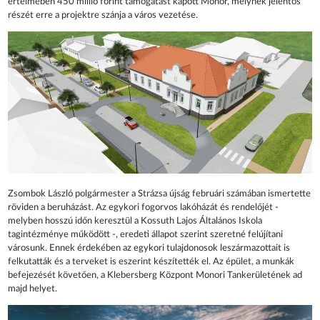
értelmében 450 millió forint támogatást kapott Monor, melynek jelentős
részét erre a projektre szánja a város vezetése.
Zsombok László polgármester a Strázsa újság februári számában ismertette
röviden a beruházást. Az egykori fogorvos lakóházát és rendelőjét -
melyben hosszú időn keresztül a Kossuth Lajos Általános Iskola
tagintézménye működött -, eredeti állapot szerint szeretné felújítani
városunk. Ennek érdekében az egykori tulajdonosok leszármazottait is
felkutatták és a terveket is eszerint készítették el. Az épület, a munkák
befejezését követően, a Klebersberg Központ Monori Tankerületének ad
majd helyet.