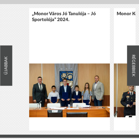
„Monor Város Jó Tanulója – Jó
Monor Köz
Sportolója” 2024.
RÉGEBBIEK
ÚJABBAK