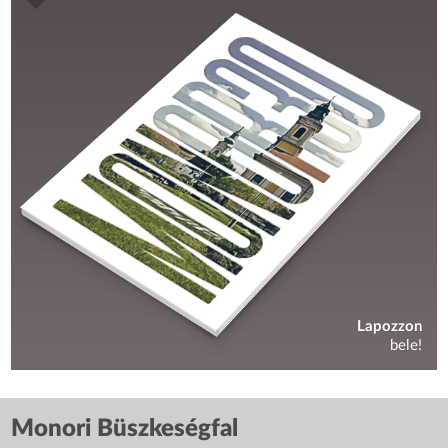
Lapozzon
bele!
Monori Büszkeségfal