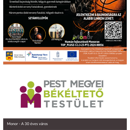
Monor - A 30 éves város