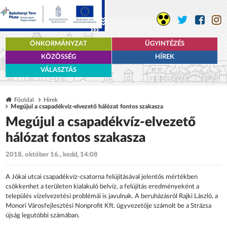
ÖNKORMÁNYZAT
ÜGYINTÉZÉS
KÖZÖSSÉG
HÍREK
VÁLASZTÁS
Főoldal
Hírek
Megújul a csapadékvíz-elvezető hálózat fontos szakasza
Megújul a csapadékvíz-elvezető
hálózat fontos szakasza
2018. október 16., kedd, 14:08
A Jókai utcai csapadékvíz-csatorna felújí­tásával jelentős mértékben
csökkenhet a te­rületen kialakuló belvíz, a felújítás eredmé­nyeként a
település vízelvezetési problémái is javulnak. A beruházásról Rajki László, a
Mo­nori Városfejlesztési Nonprofit Kft. ügyveze­tője számolt be a Strázsa
újság legutóbbi számában.