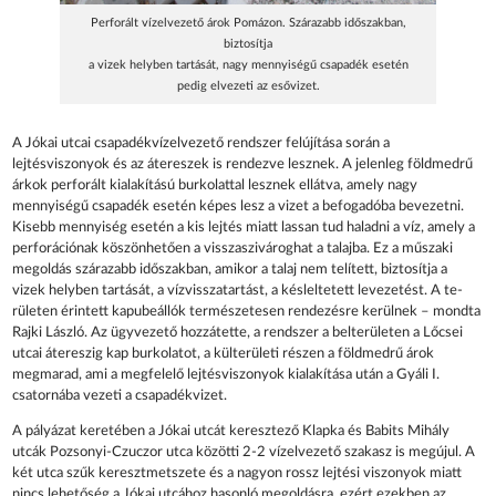
Perforált vízelvezető árok Pomázon. Szárazabb időszakban,
biztosítja
a vizek helyben tartását, nagy mennyiségű csapadék esetén
pedig elvezeti az esővizet.
A Jókai utcai csapadékvízelvezető rendszer felújítása során a
lejtésviszonyok és az átereszek is rendezve lesznek. A jelenleg földmedrű
árkok perforált kialakítású burkolattal lesznek ellátva, amely nagy
mennyiségű csapadék esetén képes lesz a vizet a befogadóba bevezetni.
Kisebb men­nyiség esetén a kis lejtés miatt lassan tud ha­ladni a víz, amely a
perforációnak köszönhető­en a visszaszivároghat a talajba. Ez a műszaki
megoldás szárazabb időszakban, amikor a talaj nem telített, biztosítja a
vizek helyben tartását, a vízvisszatartást, a késleltetett levezetést. A te­
rületen érintett kapubeállók természetesen rendezésre ke­rülnek – mondta
Rajki László. Az ügyvezető hozzá­tette, a rendszer a belterületen a Lőcsei
utcai átereszig kap burkolatot, a kül­területi részen a földmedrű árok
megmarad, ami a megfelelő lejtésviszonyok kialakítása után a Gyáli I.
csatornába vezeti a csapadék­vizet.
A pályázat keretében a Jókai utcát keresz­tező Klapka és Babits Mihály
utcák Pozsonyi-Czuczor utca közötti 2-2 vízelvezető szakasz is megújul. A
két utca szűk keresztmetsze­te és a nagyon rossz lejtési viszonyok miatt
nincs lehetőség a Jókai utcához hasonló meg­oldásra, ezért ezekben az