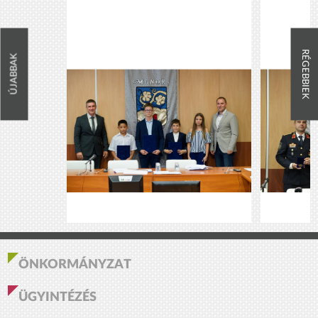
RÉGEBBIEK
ÚJABBAK
ÖNKORMÁNYZAT
ÜGYINTÉZÉS