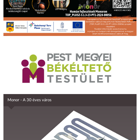
Monor - A 30 éves város