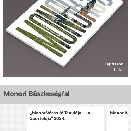
Lapozzon
bele!
Monori Büszkeségfal
„Monor Város Jó Tanulója – Jó
Monor Köz
Sportolója” 2024.