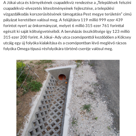
A Jókai utca és környékének csapadékvíz rendezése a „Települések felszíni
csapa­dékvíz-elvezetés létesítményeinek fejlesztése, a települési
vízgazdálkodás korszerűsítésé­nek támogatása Pest megye területén” című
pályázat keretében valósul meg. A fel­újításra 119 millió 999 ezer 439
forintot nyert az önkormányzat, melyet 6 millió 315 ezer 761 forinttal
egészít ki saját költségvetéséből. A beruházás összköltsége így 123 millió
315 ezer 200 forint. A Jókai–Ady utca csomóponttól kezdődően a Kölcsey
utcáig egy új folyóka kialakítása és a csomópontban lévő meglé­vő rácsos
folyóka Omega típusú résfolyóká­ra történő cseréje valósul meg.