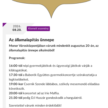
2026.
Kiemelt esemény
08.20.
Az államalapítás ünnepe
Monor Városközpontjában várunk mindenkit augusztus 20-án, az
államalapítás ünnepe alkalmából!
Programok:
16:00-tól
népi gyermekjátékok és ügyességi játékok várják a
kilátogatókat.
17:30-tól
a Buborék Együttes gyermekkoncertje szórakoztatja a
legkisebbeket.
19:00-kor
Csernik Szende lábbábos, székely mesemondó előadása
következik.
20:00-tól
koncertet ad az Irie Maffia.
21:30-tól
pedig DJ Huszár gondoskodik a hangulatról.
Szeretettel várunk minden érdeklődőt!