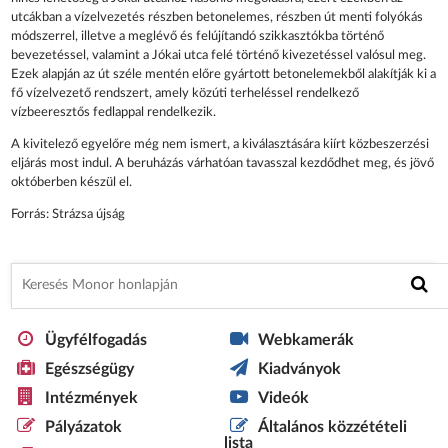
utcákban a vízelve­zetés részben betonelemes, részben út menti folyókás
módszerrel, illetve a meglévő és fel­újítandó szikkasztókba történő
bevezetéssel, valamint a Jókai utca felé történő kivezetés­sel valósul meg.
Ezek alapján az út széle men­tén előre gyártott betonelemekből alakítják ki a
fő vízelvezető rendszert, amely közúti ter­heléssel rendelkező
vízbeeresztős fedlappal rendelkezik.
A kivitelező egyelőre még nem ismert, a ki­választására kiírt közbeszerzési
eljárás most indul. A beruházás várhatóan tavasszal kezdődhet meg, és jövő
október­ben készül el.
Forrás: Strázsa újság
Ügyfélfogadás
Webkamerák
Egészségügy
Kiadványok
Intézmények
Videók
Pályázatok
Általános közzétételi
lista