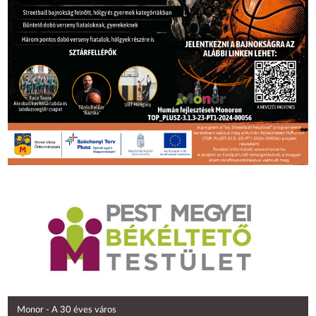
Monor - A 30 éves város