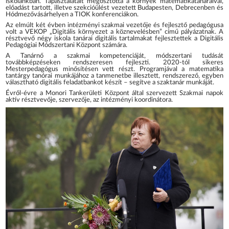
iskolánkban. Tapasztalatait megosztotta a környék matematikatanáraival,
előadást tartott, illetve szekcióülést vezetett Budapesten, Debrecenben és
Hódmezővásárhelyen a TIOK konferenciákon.
Az elmúlt két évben intézményi szakmai vezetője és fejlesztő pedagógusa
volt a VEKOP „Digitális környezet a köznevelésben” című pályázatnak. A
résztvevő négy iskola tanárai digitális tartalmakat fejlesztettek a Digitális
Pedagógiai Módszertani Központ számára.
A Tanárnő a szakmai kompetenciáját, módszertani tudását
továbbképzéseken rendszeresen fejleszti. 2020-tól sikeres
Mesterpedagógus minősítésen vett részt. Programjával a matematika
tantárgy tanórai munkájához a tanmenetbe illesztett, rendszerező, egyben
választható digitális feladatbankot készít – segítve a szaktanár munkáját.
Évről-évre a Monori Tankerületi Központ által szervezett Szakmai napok
aktív résztvevője, szervezője, az intézményi koordinátora.