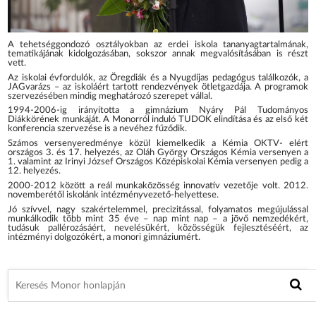
A tehetséggondozó osztályokban az erdei iskola tananyagtartalmának,
tematikájának kidolgozásában, sokszor annak megvalósításában is részt
vett.
Az iskolai évfordulók, az Öregdiák és a Nyugdíjas pedagógus találkozók, a
JAGvarázs – az iskoláért tartott rendezvények ötletgazdája. A programok
szervezésében mindig meghatározó szerepet vállal.
1994-2006-ig irányította a gimnázium Nyáry Pál Tudományos
Diákkörének munkáját. A Monorról induló TUDOK elindítása és az első két
konferencia szervezése is a nevéhez fűződik.
Számos versenyeredménye közül kiemelkedik a Kémia OKTV- elért
országos 3. és 17. helyezés, az Oláh György Országos Kémia versenyen a
1. valamint az Irinyi József Országos Középiskolai Kémia versenyen pedig a
12. helyezés.
2000-2012 között a reál munkaközösség innovatív vezetője volt. 2012.
novemberétől iskolánk intézményvezető-helyettese.
Jó szívvel, nagy szakértelemmel, precizitással, folyamatos megújulással
munkálkodik több mint 35 éve – nap mint nap – a jövő nemzedékért,
tudásuk pallérozásáért, nevelésükért, közösségük fejlesztéséért, az
intézményi dolgozókért, a monori gimnáziumért.