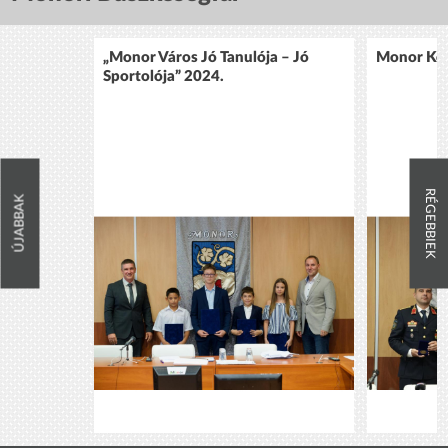
„Monor Város Jó Tanulója – Jó
Monor Köz
Sportolója” 2024.
RÉGEBBIEK
ÚJABBAK