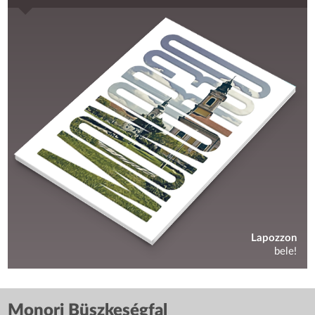
Lapozzon
bele!
Monori Büszkeségfal