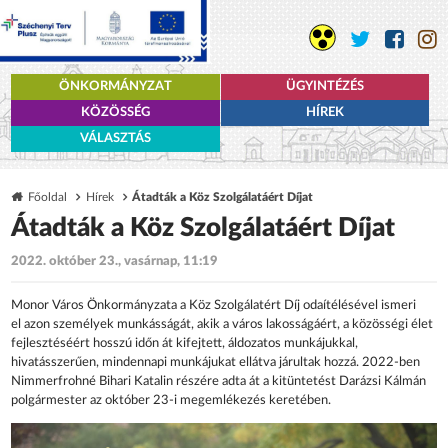
ÖNKORMÁNYZAT
ÜGYINTÉZÉS
KÖZÖSSÉG
HÍREK
VÁLASZTÁS
Főoldal
Hírek
Átadták a Köz Szolgálatáért Díjat
Átadták a Köz Szolgálatáért Díjat
2022. október 23., vasárnap, 11:19
Monor Város Önkormányzata a Köz Szolgálatért Díj odaítélésével ismeri
el azon személyek munkásságát, akik a város lakosságáért, a közösségi élet
fejlesztéséért hosszú időn át kifejtett, áldozatos munkájukkal,
hivatásszerűen, mindennapi munkájukat ellátva járultak hozzá. 2022-ben
Nimmerfrohné Bihari Katalin részére adta át a kitüntetést Darázsi Kálmán
polgármester az október 23-i megemlékezés keretében.