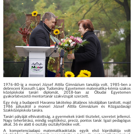
1976-80-ig a monori József Attila Gimnázium tanulója volt. 1985-ben a
debreceni Kossuth Lajos Tudomány Egyetemen matematika-kémia szakos
középiskolai tanári diplomát, 2018-ban az Óbudai Egyetemen
gyakorlatvezető mentortanár szakvizsgát szerzett.
Egy évig a budapesti Havanna lakótelep általános iskolájában tanított, majd
1986 júliusától a monori József Attila Gimnázium és Közgazdasági
Szakközépiskola tanára.
Tanári pályáját elhivatottság, a gyermekek iránti tisztelet, szeretet jellemzi.
Nagy teherbírású, mindig segítőkész, precíz, pontos tanár. Igazi pedagógus
alkat. 36 év alatt 6 osztály osztályfőnöke volt.
A kompetenciaalapú matematikaoktatás egyik első kipróbálója volt