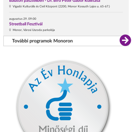
Balaton pasztellben - Dr. Bíró Péter Gábor kiállítása
Vigadó Kulturális és Civil Központ (2200, Monor Kossuth Lajos u. 65-67.)
augusztus 29. 09:00
Streetball Fesztivál
Monor, Városi Uszoda parkolója
További programok Monoron