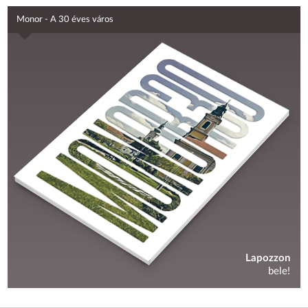
Monor - A 30 éves város
Lapozzon
bele!