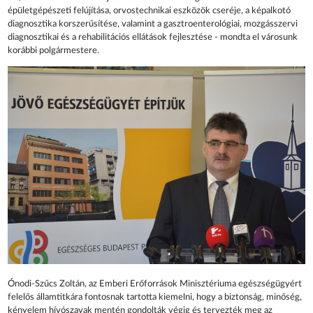
épületgépészeti felújítása, orvostechnikai eszközök cseréje, a képalkotó
diagnosztika korszerűsítése, valamint a gasztroenterológiai, mozgásszervi
diagnosztikai és a rehabilitációs ellátások fejlesztése - mondta el városunk
korábbi polgármestere.
Ónodi-Szűcs Zoltán, az Emberi Erőforrások Minisztériuma egészségügyért
felelős államtitkára fontosnak tartotta kiemelni, hogy a biztonság, minőség,
kényelem hívószavak mentén gondolták végig és tervezték meg az