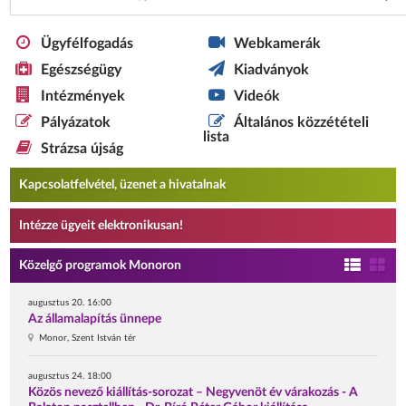
Ügyfélfogadás
Webkamerák
Egészségügy
Kiadványok
Intézmények
Videók
Pályázatok
Általános közzétételi
lista
Strázsa újság
Kapcsolatfelvétel, üzenet a hivatalnak
Intézze ügyeit elektronikusan!
Közelgő programok Monoron
augusztus 20. 16:00
Az államalapítás ünnepe
Monor, Szent István tér
augusztus 24. 18:00
Közös nevező kiállítás-sorozat – Negyvenöt év várakozás - A