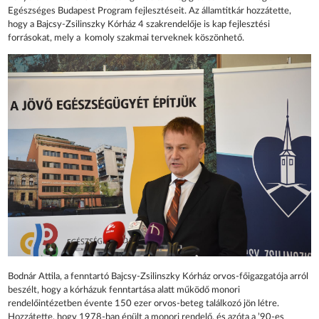
Egészséges Budapest Program fejlesztéseit. Az államtitkár hozzátette,
hogy a Bajcsy-Zsilinszky Kórház 4 szakrendelője is kap fejlesztési
forrásokat, mely a komoly szakmai terveknek köszönhető.
Bodnár Attila, a fenntartó Bajcsy-Zsilinszky Kórház orvos-főigazgatója arról
beszélt, hogy a kórházuk fenntartása alatt működő monori
rendelőintézetben évente 150 ezer orvos-beteg találkozó jön létre.
Hozzátette, hogy 1978-ban épült a monori rendelő, és azóta a ’90-es