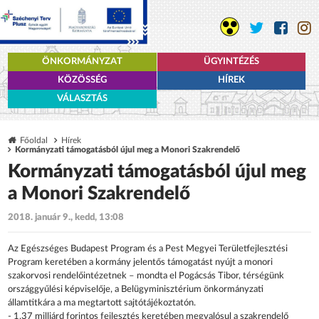
ÖNKORMÁNYZAT
ÜGYINTÉZÉS
KÖZÖSSÉG
HÍREK
VÁLASZTÁS
Főoldal
Hírek
Kormányzati támogatásból újul meg a Monori Szakrendelő
Kormányzati támogatásból újul meg
a Monori Szakrendelő
2018. január 9., kedd, 13:08
Az Egészséges Budapest Program és a Pest Megyei Területfejlesztési
Program keretében a kormány jelentős támogatást nyújt a monori
szakorvosi rendelőintézetnek – mondta el Pogácsás Tibor, térségünk
országgyűlési képviselője, a Belügyminisztérium önkormányzati
államtitkára a ma megtartott sajtótájékoztatón.
- 1,37 milliárd forintos fejlesztés keretében megvalósul a szakrendelő