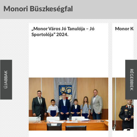
Monori Büszkeségfal
„Monor Város Jó Tanulója – Jó
Monor Köz
Sportolója” 2024.
RÉGEBBIEK
ÚJABBAK