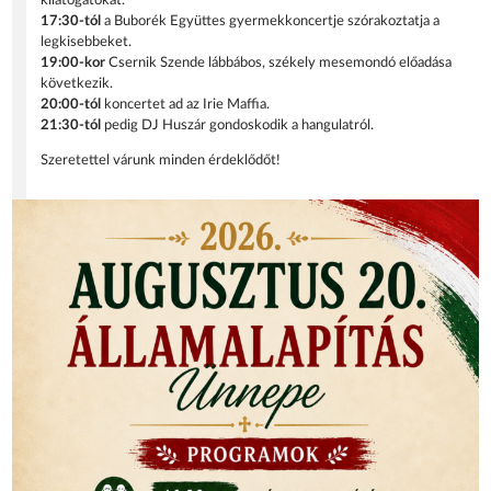
kilátogatókat.
17:30-tól
a Buborék Együttes gyermekkoncertje szórakoztatja a
legkisebbeket.
19:00-kor
Csernik Szende lábbábos, székely mesemondó előadása
következik.
20:00-tól
koncertet ad az Irie Maffia.
21:30-tól
pedig DJ Huszár gondoskodik a hangulatról.
Szeretettel várunk minden érdeklődőt!