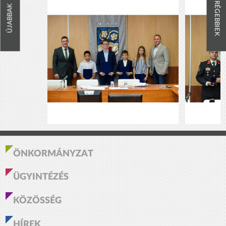
RÉGEBBIEK
ÚJABBAK
ÖNKORMÁNYZAT
ÜGYINTÉZÉS
KÖZÖSSÉG
HÍREK