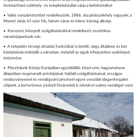
fenntartható székhely- és telephelykínálat várja a befektetőket
• Valós vonzáskörzettel rendelkezünk, 1886. óta járásszékhely vagyunk; a
Monori Járás 65 ezer fős, három város és kilenc község alkotja
• Korszerű, kiterjedt szolgáltatásokkal rendelkező, esztétikus
városközpontunk van
• A település térségi oktatási funkciókat is betölt, négy általános és két
középiskola működik a városban, melyből az egyik kifejezetten szakképző
intézmény
• Pincefalunk Közép-Európában egyedülálló, közel ezer, hagyományos
állapotban megmaradt présházával, fejlődő szolgáltatásaival, országos
rendezvényeivel és vendégváró pincéivel egyre vonzóbb idegenforgalmi
célpont, a borturizmus a közeli fővárosból is növekvő számú vendéget vonz