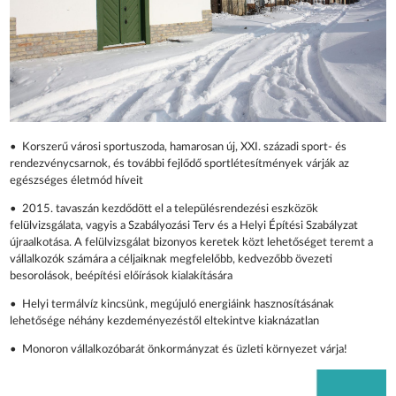
• Korszerű városi sportuszoda, hamarosan új, XXI. századi sport- és
rendezvénycsarnok, és további fejlődő sportlétesítmények várják az
egészséges életmód híveit
• 2015. tavaszán kezdődött el a településrendezési eszközök
felülvizsgálata, vagyis a Szabályozási Terv és a Helyi Építési Szabályzat
újraalkotása. A felülvizsgálat bizonyos keretek közt lehetőséget teremt a
vállalkozók számára a céljaiknak megfelelőbb, kedvezőbb övezeti
besorolások, beépítési előírások kialakítására
• Helyi termálvíz kincsünk, megújuló energiáink hasznosításának
lehetősége néhány kezdeményezéstől eltekintve kiaknázatlan
• Monoron vállalkozóbarát önkormányzat és üzleti környezet várja!