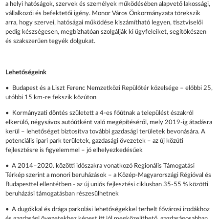
a helyi hatóságok, szervek és személyek működésében alapvető lakossági,
vállalkozói és befektetői igény. Monor Város Önkormányzata törekszik
arra, hogy szervei, hatóságai működése kiszámítható legyen, tisztviselői
pedig készségesen, megbízhatóan szolgálják ki ügyfeleiket, segítőkészen
és szakszerűen tegyék dolgukat.
Lehetőségeink
• Budapest és a Liszt Ferenc Nemzetközi Repülőtér közelsége – előbbi 25,
utóbbi 15 km-re fekszik közúton
• Kormányzati döntés született a 4-es főútnak a települést északról
elkerülő, négysávos autóútként való megépítéséről, mely 2019-ig átadásra
kerül – lehetőséget biztosítva további gazdasági területek bevonására. A
potenciális ipari park területek, gazdasági övezetek – az új közúti
fejlesztésre is figyelemmel – jó elhelyezkedésűek
• A 2014–2020. közötti időszakra vonatkozó Regionális Támogatási
Térkép szerint a monori beruházások – a Közép-Magyarországi Régióval és
Budapesttel ellentétben - az új uniós fejlesztési ciklusban 35-55 % közötti
beruházási támogatásban részesülhetnek
• A dugókkal és drága parkolási lehetőségekkel terhelt fővárosi irodákhoz
és gazdasági övezetekhez képest itt jól megközelíthető, gazdaságosabban