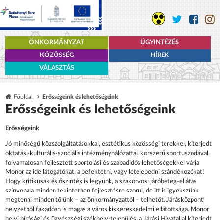
ÖNKORMÁNYZAT
ÜGYINTÉZÉS
KÖZÖSSÉG
HÍREK
VÁLASZTÁS
Főoldal
Erősségeink és lehetőségeink
Erősségeink és lehetőségeink
Erősségeink
Jó minőségű közszolgáltatásokkal, esztétikus közösségi terekkel, kiterjedt
oktatási-kulturális-szociális intézményhálózattal, korszerű sportuszodával,
folyamatosan fejlesztett sportolási és szabadidős lehetőségekkel várja
Monor az ide látogatókat, a befektetni, vagy letelepedni szándékozókat!
Hogy kritikusak és őszinték is legyünk, a szakorvosi járóbeteg-ellátás
színvonala minden tekintetben fejlesztésre szorul, de itt is igyekszünk
megtenni minden tőlünk – az önkormányzattól – telhetőt. Járásközponti
helyzetből fakadóan is magas a város kiskereskedelmi ellátottsága. Monor
helyi bírósági és ügyészségi székhely-település, a Járási Hivatallal kiterjedt