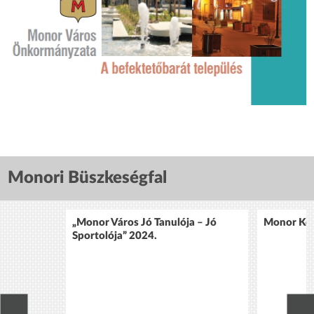
Monori Büszkeségfal
„Monor Város Jó Tanulója – Jó
Monor Köz
Sportolója” 2024.