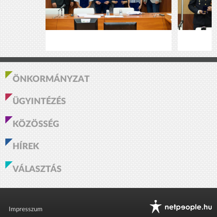
ÖNKORMÁNYZAT
ÜGYINTÉZÉS
KÖZÖSSÉG
HÍREK
VÁLASZTÁS
Impresszum