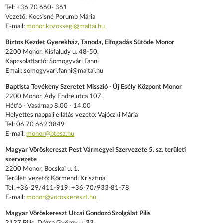
Tel: +36 70 660- 361
Vezető: Kocsisné Porumb Mária
E-mail:
monor.kozossegi@maltai.hu
Biztos Kezdet Gyerekház, Tanoda, Elfogadás Sütöde Monor​
2200 Monor, Kisfaludy u. 48-50.
Kapcsolattartó: Somogyvári Fanni
Email: somogyvari.fanni@maltai.hu
Baptista Tevékeny Szeretet Misszió​ -
Új Esély Központ Monor
2200 Monor, Ady Endre utca 107.
Hétfő - Vasárnap 8:00 - 14:00
Helyettes nappali ellátás vezető: Vajóczki Mária
Tel: 06 70 669 3849
E-mail:
monor@btesz.hu
Magyar Vöröskereszt Pest Vármegyei Szervezete 5. sz. területi
szervezete
2200 Monor, Bocskai u. 1.
Területi vezető: Körmendi Krisztina
Tel: +36-29/411-919; +36-70/933-81-78
E-mail:
monor@voroskereszt.hu
Magyar Vöröskereszt Utcai Gondozó Szolgálat Pilis​
2127 Pilis, Dózsa György u. 33.