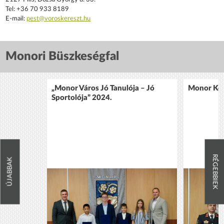
Tel: +36 70 933 8189
E-mail:
pest@voroskereszt.hu
Monori Büszkeségfal
„Monor Város Jó Tanulója – Jó
Monor Köz
Sportolója” 2024.
RÉGEBBIEK
ÚJABBAK