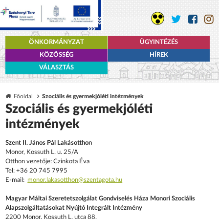
ÖNKORMÁNYZAT
ÜGYINTÉZÉS
KÖZÖSSÉG
HÍREK
VÁLASZTÁS
Főoldal
Szociális és gyermekjóléti intézmények
Szociális és gyermekjóléti
intézmények
Szent II. János Pál Lakásotthon​
Monor, Kossuth L. u. 25/A
Otthon vezetője: Czinkota Éva
Tel: +36 20 745 7995
E-mail:
monor.lakasotthon@szentagota.hu
Magyar Máltai Szeretetszolgálat Gondviselés Háza Monori Szociális
Alapszolgáltatásokat Nyújtó Integrált Intézmény
2200 Monor, Kossuth L. utca 88.