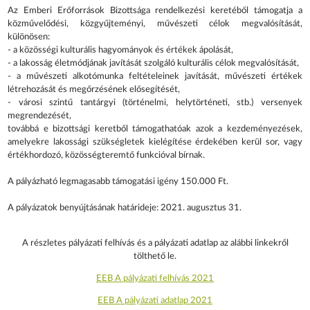
Az Emberi Erőforrások Bizottsága rendelkezési keretéből támogatja a
közművelődési, közgyűjteményi, művészeti célok megvalósítását,
különösen:
- a közösségi kulturális hagyományok és értékek ápolását,
- a lakosság életmódjának javítását szolgáló kulturális célok megvalósítását,
- a művészeti alkotómunka feltételeinek javítását, művészeti értékek
létrehozását és megőrzésének elősegítését,
- városi szintű tantárgyi (történelmi, helytörténeti, stb.) versenyek
megrendezését,
továbbá e bizottsági keretből támogathatóak azok a kezdeményezések,
amelyekre lakossági szükségletek kielégítése érdekében kerül sor, vagy
értékhordozó, közösségteremtő funkcióval bírnak.
A pályázható legmagasabb támogatási igény 150.000 Ft.
A pályázatok benyújtásának határideje: 2021. augusztus 31.
A részletes pályázati felhívás és a pályázati adatlap az alábbi linkekről
tölthető le.
EEB A pályázati felhívás 2021
EEB A pályázati adatlap 2021