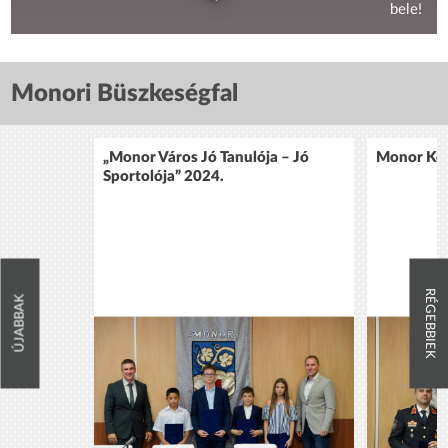
bele!
Monori Büszkeségfal
„Monor Város Jó Tanulója – Jó
Monor Köz
Sportolója” 2024.
RÉGEBBIEK
ÚJABBAK