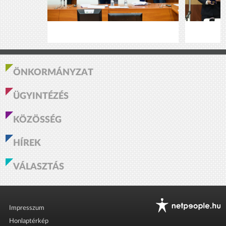
ÖNKORMÁNYZAT
ÜGYINTÉZÉS
KÖZÖSSÉG
HÍREK
VÁLASZTÁS
Impresszum
Honlaptérkép