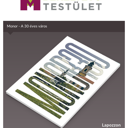
Monor - A 30 éves város
Lapozzon