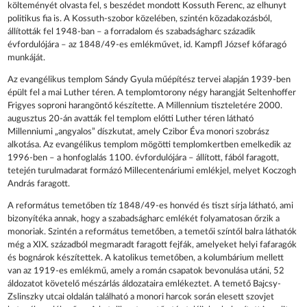
költeményét olvasta fel, s beszédet mondott Kossuth Ferenc, az elhunyt
politikus fia is. A Kossuth-szobor közelében, szintén közadakozásból,
állították fel 1948-ban – a forradalom és szabadságharc századik
évfordulójára – az 1848/49-es emlékművet, id. Kampfl József kőfaragó
munkáját.
Az evangélikus templom Sándy Gyula műépítész tervei alapján 1939-ben
épült fel a mai Luther téren. A templomtorony négy harangját Seltenhoffer
Frigyes soproni harangöntő készítette. A Millennium tiszteletére 2000.
augusztus 20-án avatták fel templom előtti Luther téren látható
Millenniumi „angyalos” díszkutat, amely Czibor Éva monori szobrász
alkotása. Az evangélikus templom mögötti templomkertben emelkedik az
1996-ben – a honfoglalás 1100. évfordulójára – állított, fából faragott,
tetején turulmadarat formázó Millecentenáriumi emlékjel, melyet Koczogh
András faragott.
A református temetőben tíz 1848/49-es honvéd és tiszt sírja látható, ami
bizonyítéka annak, hogy a szabadságharc emlékét folyamatosan őrzik a
monoriak. Szintén a református temetőben, a temetői színtől balra láthatók
még a XIX. századból megmaradt faragott fejfák, amelyeket helyi fafaragók
és bognárok készítettek. A katolikus temetőben, a kolumbárium mellett
van az 1919-es emlékmű, amely a román csapatok bevonulása utáni, 52
áldozatot követelő mészárlás áldozataira emlékeztet. A temető Bajcsy-
Zslinszky utcai oldalán található a monori harcok során elesett szovjet