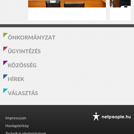
ÖNKORMÁNYZAT
ÜGYINTÉZÉS
KÖZÖSSÉG
HÍREK
VÁLASZTÁS
Impresszum
Honlaptérkép
Technikai elérhetőségek