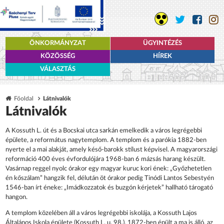
ÖNKORMÁNYZAT
ÜGYINTÉZÉS
KÖZÖSSÉG
HÍREK
VÁLASZTÁS
Főoldal
Látnivalók
Látnivalók
A Kossuth L. út és a Bocskai utca sarkán emelkedik a város legrégebbi
épülete, a református nagytemplom. A templom és a parókia 1882-ben
nyerte el a mai alakját, amely késő-barokk stílust képvisel. A magyarországi
reformáció 400 éves évfordulójára 1968-ban 6 mázsás harang készült.
Vasárnap reggel nyolc órakor egy magyar kuruc kori ének: „Győzhetetlen
én kőszálam” hangzik fel, délután öt órakor pedig Tinódi Lantos Sebestyén
1546-ban írt éneke: „Imádkozzatok és buzgón kérjetek” hallható tárogató
hangon.
A templom közelében áll a város legrégebbi iskolája, a Kossuth Lajos
Általános Iskola épülete (Kossuth L. u. 98.). 1872-ben épült a ma is álló, az