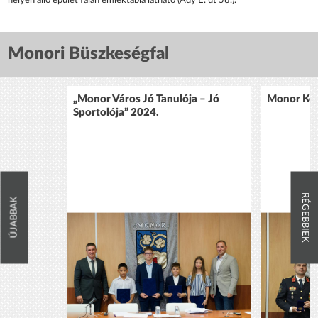
helyén álló épület falán emléktábla látható (Ady E. út 58.).
Monori Büszkeségfal
„Monor Város Jó Tanulója – Jó
Monor Köz
Sportolója” 2024.
RÉGEBBIEK
ÚJABBAK