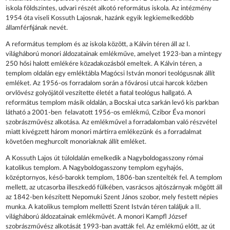
iskola földszintes, udvari részét alkotó református iskola. Az intézmény
1954 óta viseli Kossuth Lajosnak, hazánk egyik legkiemelkedőbb
államférfijának nevét.
A református templom és az iskola között, a Kálvin téren áll az I.
világháború monori áldozatainak emlékműve, amelyet 1923-ban a mintegy
250 hősi halott emlékére közadakozásból emeltek. A Kálvin téren, a
templom oldalán egy emléktábla Magócsi István monori teológusnak állít
emléket. Az 1956-os forradalom során a fővárosi utcai harcok közben
orvlövész golyójától veszítette életét a fiatal teológus hallgató. A
református templom másik oldalán, a Bocskai utca sarkán levő kis parkban
látható a 2001-ben felavatott 1956-os emlékmű, Czibor Éva monori
szobrászművész alkotása. Az emlékművel a forradalomban való részvétel
miatt kivégzett három monori mártírra emlékezünk és a forradalmat
követően meghurcolt monoriaknak állít emléket.
A Kossuth Lajos út túloldalán emelkedik a Nagyboldogasszony római
katolikus templom. A Nagyboldogasszony templom egyhajós,
középtornyos, késő-barokk templom, 1806-ban szentelték fel. A templom
mellett, az utcasorba illeszkedő fülkében, vasrácsos ajtószárnyak mögött áll
az 1842-ben készített Nepomuki Szent János szobor, mely festett népies
munka. A katolikus templom melletti Szent István téren találjuk a II.
világháború áldozatainak emlékművét. A monori Kampfl József
szobrászművész alkotását 1993-ban avatták fel. Az emlékmű előtt, az út