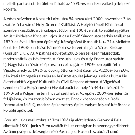
melletti parkosított területen látható az 1990-es rendszerváltást jelképező
kopjafa.
A város szívében a Kossuth Lajos utca 84. szám alatt 2000. november 2-án
avatták fel a Városi Helytörténeti Kiállítást. A Helytörténeti Kiállítással
szemben kezdődik a városképet több mint 100 éve alakító épületegyüttes.
Az út túloldalán a Kossuth Lajos út és a Petőfi Sándor utca sarkán találjuk az
1870-es évek közepén épült régi községházát (Kossuth L. u. 71.). Mellette
épült fel 1908-ban Tóásó Pál műépítész tervei alapján a Városi Bíróság
(Kossuth L. u. 69.). A patinás épületet 2002-ben teljesen felújították,
modernizálták és bővítették. A Kossuth Lajos és Ady Endre utca sarkán –
ifj. Nagy István fővárosi építész tervei alapján – 1909-ben épült fel a
Vigadó, amely az 1980-as évekig étteremként üzemelt. A 2006-ban EU-s
pályázati támogatással teljesen felújított épület jelenleg a város kulturális
életét alakító Vigadó Kulturális és Civil Központ otthona. A Vigadóval
szemben áll a Polgármesteri Hivatal épülete, mely 1944-ben készült és
1990-től a Polgármesteri Hivatal székhelye. Az épület 2009-ben jelentős
felújításon, és korszerűsítésen esett át. Ennek köszönhetően a Deák
Ferenc utca felől új, modern épületszárny épült, melyet folyosó köt össze a
korábbi épülettel.
Kossuth Lajos mellszobra a Városi Bíróság előtt látható. Gerendai Béla
alkotását 1901. június 9-én avatták fel, az országban huszonnegyedikként.
Az ünnepségen a községben élő Pósa Lajos: Kossuth szobránál című