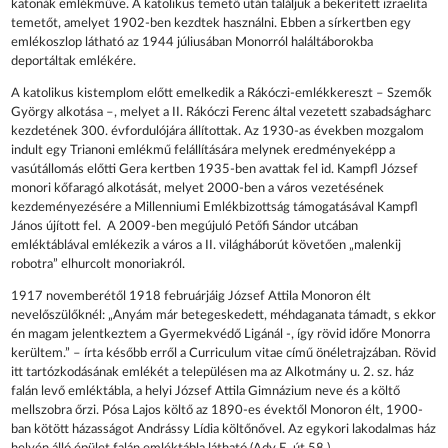
katonák emlékműve. A katolikus temető után találjuk a bekerített izraelita
temetőt, amelyet 1902-ben kezdtek használni. Ebben a sírkertben egy
emlékoszlop látható az 1944 júliusában Monorról haláltáborokba
deportáltak emlékére.
A katolikus kistemplom előtt emelkedik a Rákóczi-emlékkereszt – Szemők
György alkotása –, melyet a II. Rákóczi Ferenc által vezetett szabadságharc
kezdetének 300. évfordulójára állítottak. Az 1930-as években mozgalom
indult egy Trianoni emlékmű felállítására melynek eredményeképp a
vasútállomás előtti Gera kertben 1935-ben avattak fel id. Kampfl József
monori kőfaragó alkotását, melyet 2000-ben a város vezetésének
kezdeményezésére a Millenniumi Emlékbizottság támogatásával Kampfl
János újított fel. A 2009-ben megújuló Petőfi Sándor utcában
emléktáblával emlékezik a város a II. világháborút követően „malenkij
robotra” elhurcolt monoriakról.
1917 novemberétől 1918 februárjáig József Attila Monoron élt
nevelőszülőknél: „Anyám már betegeskedett, méhdaganata támadt, s ekkor
én magam jelentkeztem a Gyermekvédő Ligánál -, így rövid időre Monorra
kerültem.” – írta később erről a Curriculum vitae című önéletrajzában. Rövid
itt tartózkodásának emlékét a településen ma az Alkotmány u. 2. sz. ház
falán levő emléktábla, a helyi József Attila Gimnázium neve és a költő
mellszobra őrzi. Pósa Lajos költő az 1890-es évektől Monoron élt, 1900-
ban kötött házasságot Andrássy Lídia költőnővel. Az egykori lakodalmas ház