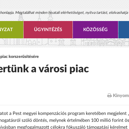
onlapja. Megtalálhat minden hivatali elérhetőséget, nyitva tartást, elolvashatja 
YZAT
ÜGYINTÉZÉS
KÖZÖSSÉG
 piac korszerűsítésére
rtünk a városi piac
Kinyom
atot a Pest megyei kompenzációs program keretében megjelent 
ámogatásról szóló döntés, melynek értelmében 100 millió forint ö
lhívásban megfogalmazott célokra fókuszáló támogatási kérelmet