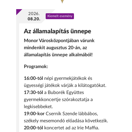
2026.
Kiemelt esemény
08.20.
Az államalapítás ünnepe
Monor Városközpontjában várunk
mindenkit augusztus 20-án, az
államalapítás ünnepe alkalmából!
Programok:
16:00-tól
népi gyermekjátékok és
ügyességi játékok várják a kilátogatókat.
17:30-tól
a Buborék Együttes
gyermekkoncertje szórakoztatja a
legkisebbeket.
19:00-kor
Csernik Szende lábbábos,
székely mesemondó előadása következik.
20:00-tól
koncertet ad az Irie Maffia.