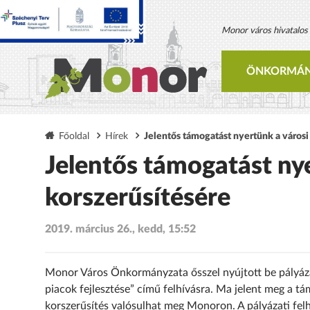
Monor város hivatalos h
ÖNKORMÁN
Főoldal
Hírek
Jelentős támogatást nyertünk a városi
Jelentős támogatást nye
korszerűsítésére
2019. március 26., kedd, 15:52
Monor Város Önkormányzata ősszel nyújtott be pályáz
piacok fejlesztése” című felhívásra. Ma jelent meg a t
korszerűsítés valósulhat meg Monoron. A pályázati fe