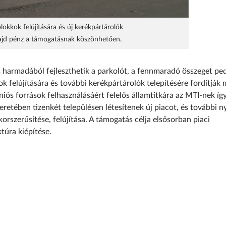
lokkok felújítására és új kerékpártárolók
 majd pénz a támogatásnak köszönhetően.
harmadából fejleszthetik a parkolót, a fennmaradó összeget ped
k felújításá­ra és további kerékpártárolók telepítésére for­dítják 
iós források felhasználásáért felelős államtitkára az MTI-nek íg
eretében tizenkét településen létesítenek új piacot, és további n
orszerűsítése, felújítása. A támogatás célja elsősorban piaci
uktúra kiépítése.