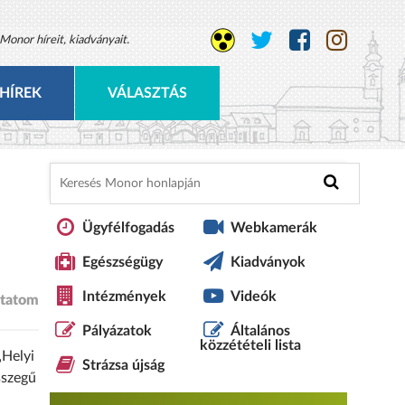
Monor híreit, kiadványait.
HÍREK
VÁLASZTÁS
Ügyfélfogadás
Webkamerák
Egészségügy
Kiadványok
Intézmények
Videók
tatom
Pályázatok
Általános
közzétételi lista
„Helyi
Strázsa újság
sszegű