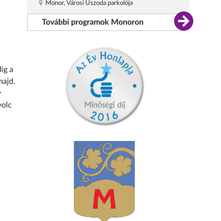
Monor, Városi Uszoda parkolója
További programok Monoron
ig a
majd.
y
yolc