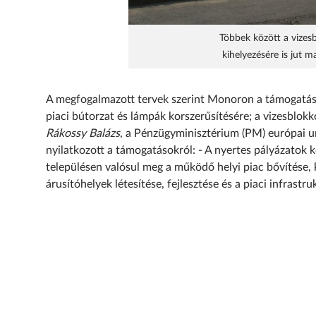
Többek között a vizesb
kihelyezésére is jut
A megfogalmazott tervek szerint Monoron a támogatás 
piaci bútor­zat és lámpák korszerűsítésére; a vizesblokko
Rákossy Balázs
, a Pénzügyminisztérium (PM) európai un
nyilatkozott a támogatásokról: - A nyertes pályázatok k
településen valósul meg a működő helyi piac bővítése, k
árusítóhelyek létesítése, fejlesztése és a piaci infrastr