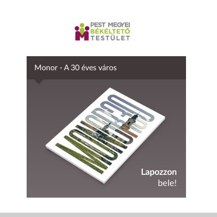
Monor - A 30 éves város
Lapozzon
bele!