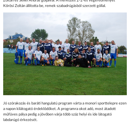
Zoltán és Sellei András góljaival. A mérkőzés 2-2-es végeredményét
Kőrösi Zoltán állította be, remek szabadrúgásból szerzett góllal.
Jó szórakozás és baráti hangulatú program várta a monori sporttelepre ezen
a napon kilátogató érdeklődőket. A programra okot adó, most átadott
műfüves pálya pedig a jövőben várja több száz helyi és ide látogató
labdarúgó érkezését.