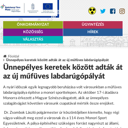
ÖNKORMÁNYZAT
ÜGYINTÉZÉS
KÖZÖSSÉG
HÍREK
VÁLASZTÁS
Főoldal
Ünnepélyes keretek között adták át az új műfüves labdarúgópályát
Ünnepélyes keretek között adták át
az új műfüves labdarúgópályát
A nyári időszak egyik legnagyobb beruházása volt városunkban a műfüves
labdarúgópálya építése a monori sporttelepen. Az október 17-i átadásra
Monorra érkezett a Magyar Színészválogatott, akik az ünnepélyes
szalagátvágást követően városunk csapatával mérték össze erejüket.
Dr. Zsombok László polgármester úr köszöntőjében kiemelte, hogy régi
vágya valósult meg ezzel a városnak és a 114 éves Monori Sport
Egyesületnek. A pálya építéséhez szükséges forrást nagyrészt az állami,