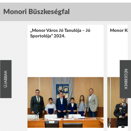
Monori Büszkeségfal
„Monor Város Jó Tanulója – Jó
Monor Köz
Sportolója” 2024.
RÉGEBBIEK
ÚJABBAK