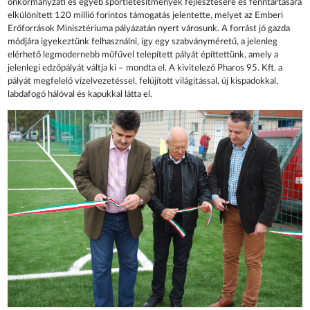
önkormányzati és egyéb sportlétesítmények fejlesztésére és fenntartására
elkülönített 120 millió forintos támogatás jelentette, melyet az Emberi
Erőforrások Minisztériuma pályázatán nyert városunk. A forrást jó gazda
módjára igyekeztünk felhasználni, így egy szabványméretű, a jelenleg
elérhető legmodernebb műfűvel telepített pályát építtettünk, amely a
jelenlegi edzőpályát váltja ki – mondta el. A kivitelező Pharos 95. Kft. a
pályát megfelelő vízelvezetéssel, felújított világítással, új kispadokkal,
labdafogó hálóval és kapukkal látta el.