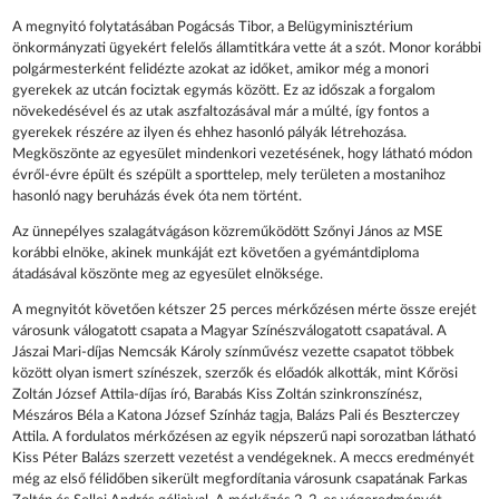
A megnyitó folytatásában Pogácsás Tibor, a Belügyminisztérium
önkormányzati ügyekért felelős államtitkára vette át a szót. Monor korábbi
polgármesterként felidézte azokat az időket, amikor még a monori
gyerekek az utcán fociztak egymás között. Ez az időszak a forgalom
növekedésével és az utak aszfaltozásával már a múlté, így fontos a
gyerekek részére az ilyen és ehhez hasonló pályák létrehozása.
Megköszönte az egyesület mindenkori vezetésének, hogy látható módon
évről-évre épült és szépült a sporttelep, mely területen a mostanihoz
hasonló nagy beruházás évek óta nem történt.
Az ünnepélyes szalagátvágáson közreműködött Szőnyi János az MSE
korábbi elnöke, akinek munkáját ezt követően a gyémántdiploma
átadásával köszönte meg az egyesület elnöksége.
A megnyitót követően kétszer 25 perces mérkőzésen mérte össze erejét
városunk válogatott csapata a Magyar Színészválogatott csapatával. A
Jászai Mari-díjas Nemcsák Károly színművész vezette csapatot többek
között olyan ismert színészek, szerzők és előadók alkották, mint Kőrösi
Zoltán József Attila-díjas író, Barabás Kiss Zoltán szinkronszínész,
Mészáros Béla a Katona József Színház tagja, Balázs Pali és Beszterczey
Attila. A fordulatos mérkőzésen az egyik népszerű napi sorozatban látható
Kiss Péter Balázs szerzett vezetést a vendégeknek. A meccs eredményét
még az első félidőben sikerült megfordítania városunk csapatának Farkas