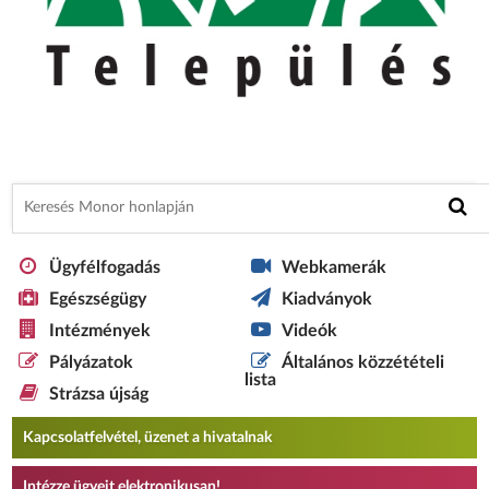
Ügyfélfogadás
Webkamerák
Egészségügy
Kiadványok
Intézmények
Videók
Pályázatok
Általános közzétételi
lista
Strázsa újság
Kapcsolatfelvétel, üzenet a hivatalnak
Intézze ügyeit elektronikusan!