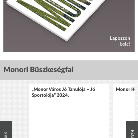
Lapozzon
bele!
Monori Büszkeségfal
„Monor Város Jó Tanulója – Jó
Monor Köz
Sportolója” 2024.