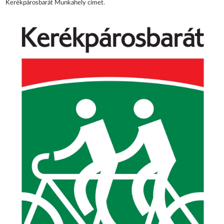
Kerékpárosbarát Munkahely címet.