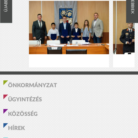
RÉGEBBIEK
ÚJABBAK
ÖNKORMÁNYZAT
ÜGYINTÉZÉS
KÖZÖSSÉG
HÍREK