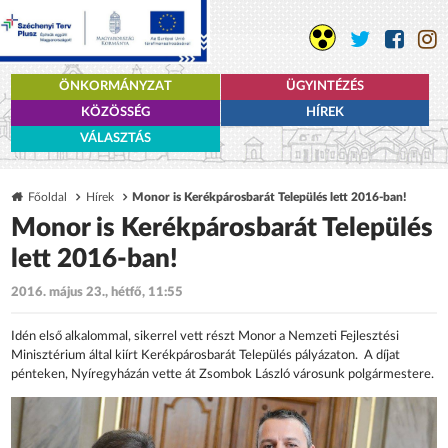
ÖNKORMÁNYZAT
ÜGYINTÉZÉS
KÖZÖSSÉG
HÍREK
VÁLASZTÁS
Főoldal
Hírek
Monor is Kerékpárosbarát Település lett 2016-ban!
Monor is Kerékpárosbarát Település
lett 2016-ban!
2016. május 23., hétfő, 11:55
Idén első alkalommal, sikerrel vett részt Monor a Nemzeti Fejlesztési
Minisztérium által kiírt Kerékpárosbarát Település pályázaton. A díjat
pénteken, Nyíregyházán vette át Zsombok László városunk polgármestere.