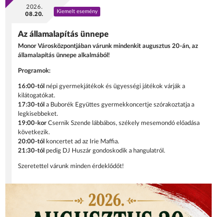
2026.
Kiemelt esemény
08.20.
Az államalapítás ünnepe
Monor Városközpontjában várunk mindenkit augusztus 20-án, az
államalapítás ünnepe alkalmából!
Programok:
16:00-tól
népi gyermekjátékok és ügyességi játékok várják a
kilátogatókat.
17:30-tól
a Buborék Együttes gyermekkoncertje szórakoztatja a
legkisebbeket.
19:00-kor
Csernik Szende lábbábos, székely mesemondó előadása
következik.
20:00-tól
koncertet ad az Irie Maffia.
21:30-tól
pedig DJ Huszár gondoskodik a hangulatról.
Szeretettel várunk minden érdeklődőt!