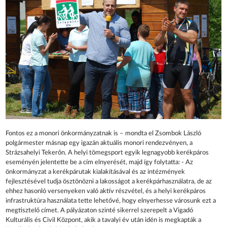
Fontos ez a monori önkormányzatnak is – mondta el Zsombok László
polgármester másnap egy igazán aktuális monori rendezvényen, a
Strázsahelyi Tekerőn. A helyi tömegsport egyik legnagyobb kerékpáros
eseményén jelentette be a cím elnyerését, majd így folytatta: - Az
önkormányzat a kerékpárutak kialakításával és az intézmények
fejlesztésével tudja ösztönözni a lakosságot a kerékpárhasználatra, de az
ehhez hasonló versenyeken való aktív részvétel, és a helyi kerékpáros
infrastruktúra használata tette lehetővé, hogy elnyerhesse városunk ezt a
megtisztelő címet. A pályázaton szinté sikerrel szerepelt a Vigadó
Kulturális és Civil Központ, akik a tavalyi év után idén is megkapták a