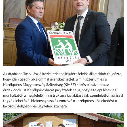
Az átadáson Tasó László közlekedéspolitikáért felelős államtitkár felidézte,
hogy idén tizedik alkalommal jelentkezhettek a minisztérium és a
Kerékpáros Magyarország Szövetség (KMSZ) közös pályázatára az
érdeklődők. A Kerékpárosbarát pályázatok célja, hogy a települések és
munkáltatók a megfelelő infrastruktúra kialakításával, szemléletformálással
tegyék lehetővé, biztonságossá és vonzóvá a kerékpáros közlekedést a
lakosok, dolgozóik és ügyfeleik számára.