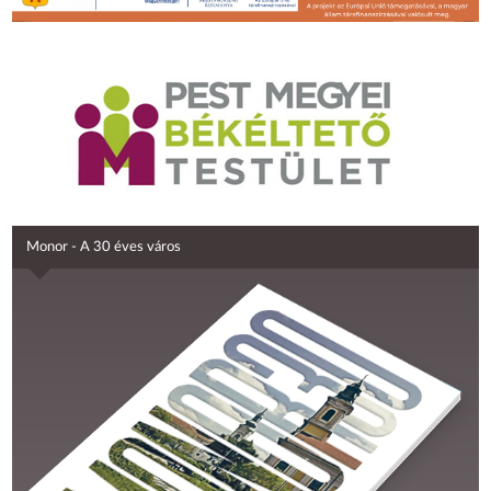
Monor - A 30 éves város