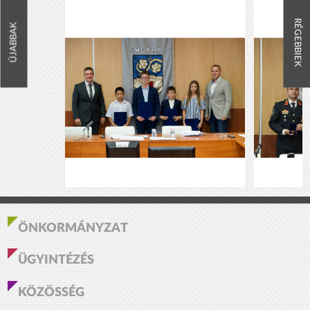
RÉGEBBIEK
ÚJABBAK
ÖNKORMÁNYZAT
ÜGYINTÉZÉS
KÖZÖSSÉG