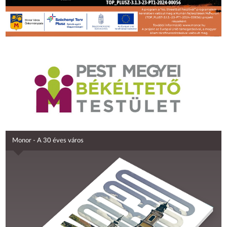
Monor - A 30 éves város