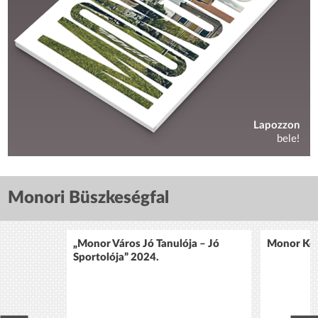
Lapozzon
bele!
Monori Büszkeségfal
„Monor Város Jó Tanulója – Jó
Monor Köz
Sportolója” 2024.