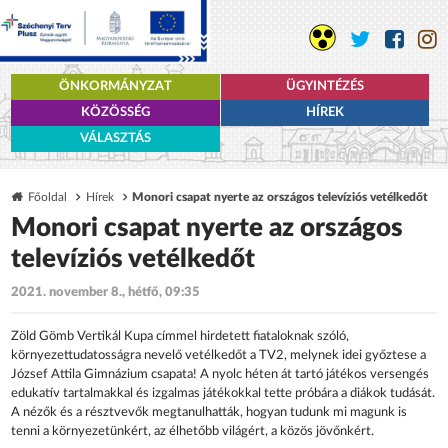
ÖNKORMÁNYZAT
ÜGYINTÉZÉS
KÖZÖSSÉG
HÍREK
VÁLASZTÁS
Főoldal
Hírek
Monori csapat nyerte az országos televíziós vetélkedőt
Monori csapat nyerte az országos
televíziós vetélkedőt
2021. november 8., hétfő, 09:35
Zöld Gömb Vertikál Kupa címmel hirdetett fiataloknak szóló,
környezettudatosságra nevelő vetélkedőt a TV2, melynek idei győztese a
József Attila Gimnázium csapata! A nyolc héten át tartó
játékos versengés
edukatív tartal
makkal és izgalmas játékokkal tette próbára a diákok tudását.
A nézők és a résztvevők megtanulhatták, hogyan tudunk mi magunk is
tenni a környezetünkért, az élhetőbb világért, a közös jövőnkért.