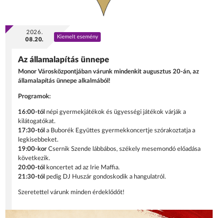
2026.
Kiemelt esemény
08.20.
Az államalapítás ünnepe
Monor Városközpontjában várunk mindenkit augusztus 20-án, az
államalapítás ünnepe alkalmából!
Programok:
16:00-tól
népi gyermekjátékok és ügyességi játékok várják a
kilátogatókat.
17:30-tól
a Buborék Együttes gyermekkoncertje szórakoztatja a
legkisebbeket.
19:00-kor
Csernik Szende lábbábos, székely mesemondó előadása
következik.
20:00-tól
koncertet ad az Irie Maffia.
21:30-tól
pedig DJ Huszár gondoskodik a hangulatról.
Szeretettel várunk minden érdeklődőt!