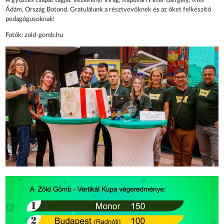
A győztes csapat tagjai: Vezekényi Virág, Kapuvári Péter Gergely, Kiss
Ádám, Ország Botond. Gratulálunk a résztvevőknek és az őket felkészítő
pedagógusoknak!
Fotók: zold-gomb.hu