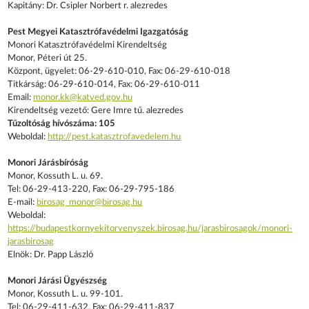
Kapitány: Dr. Csipler Norbert r. alezredes
Pest Megyei Katasztrófavédelmi Igazgatóság
Monori Katasztrófavédelmi Kirendeltség
Monor, Péteri út 25.
Központ, ügyelet: 06-29-610-010, Fax: 06-29-610-018
Titkárság: 06-29-610-014, Fax: 06-29-610-011
Email:
monor.kk@katved.gov.hu
Kirendeltség vezető: Gere Imre tű. alezredes
Tűzoltóság hívószáma: 105
Weboldal:
http://pest.katasztrofavedelem.hu
Monori Járásbíróság
Monor, Kossuth L. u. 69.
Tel: 06-29-413-220, Fax: 06-29-795-186
E-mail:
birosag_monor@birosag.hu
Weboldal:
https://budapestkornyekitorvenyszek.birosag.hu/jarasbirosagok/monori-
jarasbirosag
Elnök: Dr. Papp László
Monori Járási Ügyészség
Monor, Kossuth L. u. 99-101.
Tel: 06-29-411-632, Fax: 06-29-411-837