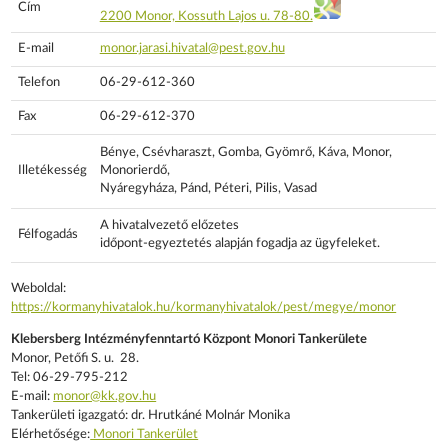
Cím
2200 Monor, Kossuth Lajos u. 78-80.
E-mail
monor.jarasi.hivatal@pest.gov.hu
Telefon
06-29-612-360
Fax
06-29-612-370
Bénye, Csévharaszt, Gomba, Gyömrő, Káva, Monor,
Illetékesség
Monorierdő,
Nyáregyháza, Pánd, Péteri, Pilis, Vasad
A hivatalvezető előzetes
Félfogadás
időpont-egyeztetés alapján fogadja az ügyfeleket.
Weboldal:
https://kormanyhivatalok.hu/kormanyhivatalok/pest/megye/monor
Klebersberg Intézményfenntartó Központ Monori Tankerülete
Monor, Petőfi S. u. 28.
Tel: 06-29-795-212
E-mail:
monor@kk.gov.hu
Tankerületi igazgató: dr. Hrutkáné Molnár Monika
Elérhetősége:
Monori Tankerület