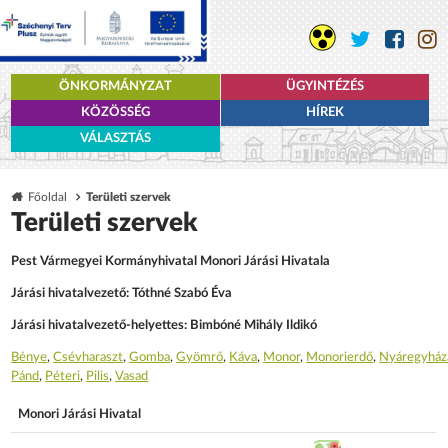
ÖNKORMÁNYZAT
ÜGYINTÉZÉS
KÖZÖSSÉG
HÍREK
VÁLASZTÁS
Főoldal
Területi szervek
Területi szervek
Pest Vármegyei Kormányhivatal Monori Járási Hivatala
Járási hivatalvezető: Tóthné Szabó Éva
Járási hivatalvezető-helyettes: Bimbóné Mihály Ildikó
Bénye
,
Csévharaszt
,
Gomba
,
Gyömrő
,
Káva
,
Monor
,
Monorierdő
,
Nyáregyház
Pánd
,
Péteri
,
Pilis
,
Vasad
Monori Járási Hivatal