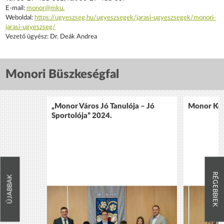
E-mail:
monor@mku.
Weboldal:
https://ugyeszseg.hu/ugyeszsegek/jarasi-ugyeszsegek/monori-
jarasi-ugyeszseg/
Vezető ügyész: Dr. Deák Andrea
Monori Büszkeségfal
„Monor Város Jó Tanulója – Jó
Monor Köz
Sportolója” 2024.
RÉGEBBIEK
ÚJABBAK