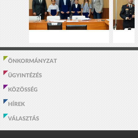
ÖNKORMÁNYZAT
ÜGYINTÉZÉS
KÖZÖSSÉG
HÍREK
VÁLASZTÁS