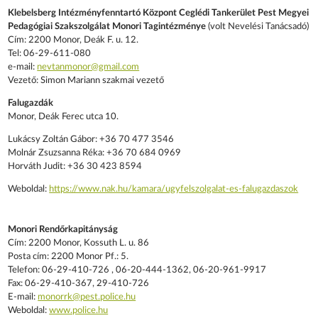
Klebelsberg Intézményfenntartó Központ Ceglédi Tankerület Pest Megyei
Pedagógiai Szakszolgálat Monori Tagintézménye
(volt Nevelési Tanácsadó)
Cím: 2200 Monor, Deák F. u. 12.
Tel: 06-29-611-080
e-mail:
nevtanmonor@gmail.com
Vezető: Simon Mariann szakmai vezető
Falugazdák
Monor, Deák Ferec utca 10.
Lukácsy Zoltán Gábor: +36 70 477 3546
Molnár Zsuzsanna Réka: +36 70 684 0969
Horváth Judit: +36 30 423 8594
Weboldal:
https://www.nak.hu/kamara/ugyfelszolgalat-es-falugazdaszok
Monori Rendőrkapitányság
Cím: 2200 Monor, Kossuth L. u. 86
Posta cím: 2200 Monor Pf.: 5.
Telefon: 06-29-410-726 , 06-20-444-1362, 06-20-961-9917
Fax: 06-29-410-367, 29-410-726
E-mail:
monorrk@pest.police.hu
Weboldal:
www.police.hu