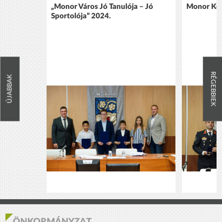
„Monor Város Jó Tanulója – Jó
Monor Köz
Sportolója” 2024.
RÉGEBBIEK
ÚJABBAK
ÖNKORMÁNYZAT