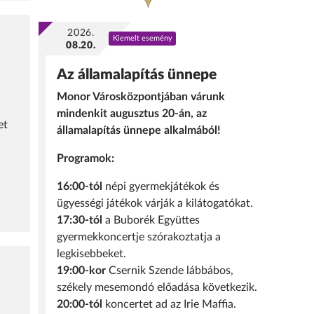
2026.
Kiemelt esemény
08.20.
Az államalapítás ünnepe
Monor Városközpontjában várunk
mindenkit augusztus 20-án, az
et
államalapítás ünnepe alkalmából!
Programok:
16:00-tól
népi gyermekjátékok és
ügyességi játékok várják a kilátogatókat.
17:30-tól
a Buborék Együttes
gyermekkoncertje szórakoztatja a
legkisebbeket.
19:00-kor
Csernik Szende lábbábos,
székely mesemondó előadása következik.
20:00-tól
koncertet ad az Irie Maffia.