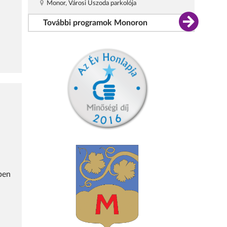
Monor, Városi Uszoda parkolója
További programok Monoron
ben