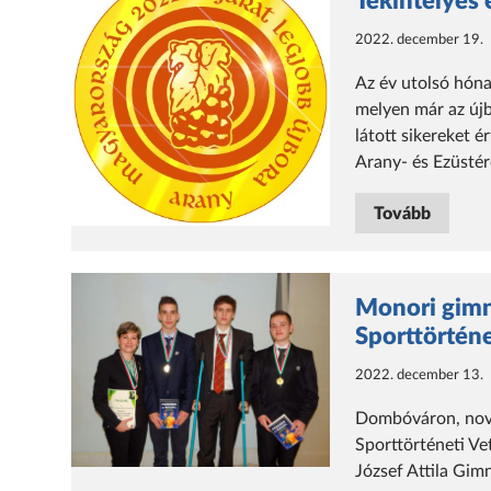
Tekintélyes
2022. december 19.
Az év utolsó hóna
melyen már az új
látott sikereket 
Arany- és Ezüstér
Tovább
Monori gimn
Sporttörténe
2022. december 13.
Dombóváron, nove
Sporttörténeti V
József Attila Gim