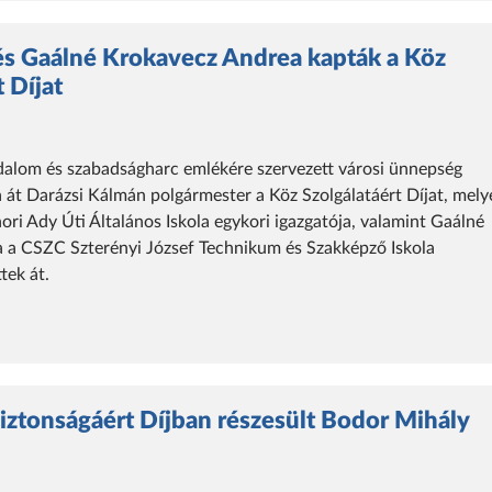
és Gaálné Krokavecz Andrea kapták a Köz
t Díjat
dalom és szabadságharc emlékére szervezett városi ünnepség
a át Darázsi Kálmán polgármester a Köz Szolgálatáért Díjat, mely
ri Ady Úti Általános Iskola egykori igazgatója, valamint Gaálné
 a CSZC Szterényi József Technikum és Szakképző Iskola
tek át.
ztonságáért Díjban részesült Bodor Mihály