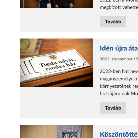
2022-ben a Monor
megbízott vehette
Tovább
Idén újra át
2022. szeptember 19
2022-ben hat neve
magánszemélyekne
környezetének ren
hozzájárulnak Mo
Tovább
Köszöntötték