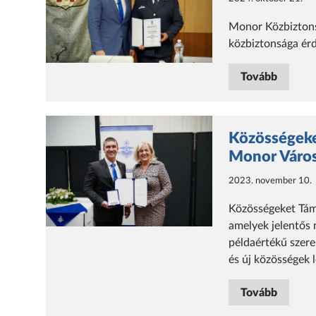
Monor Közbiztonsá
közbiztonsága ér
Tovább
Közösségeke
Monor Váro
2023. november 10.
Közösségeket Tám
amelyek jelentős
példaértékű szer
és új közösségek 
Tovább