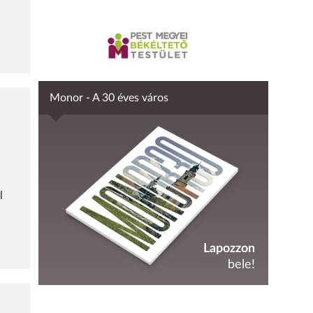
Monor - A 30 éves város
l
Lapozzon
bele!