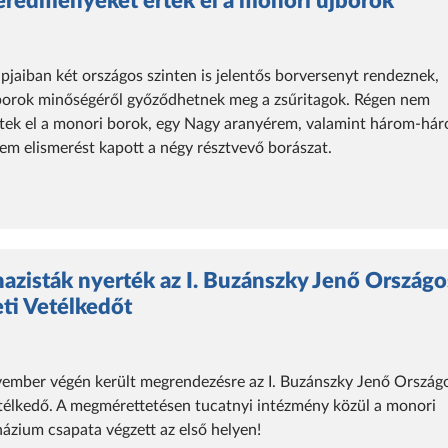
 eredményeket értek el a monori újborok
pjaiban két országos szinten is jelentős borversenyt rendeznek,
borok minőségéről győződhetnek meg a zsűritagok. Régen nem
értek el a monori borok, egy Nagy aranyérem, valamint három-há
em elismerést kapott a négy résztvevő borászat.
azisták nyerték az I. Buzánszky Jenő Országo
ti Vetélkedőt
mber végén került megrendezésre az I. Buzánszky Jenő Ország
etélkedő. A megmérettetésen tucatnyi intézmény közül a monori
názium csapata végzett az első helyen!