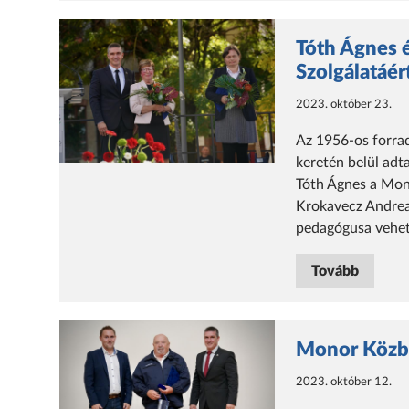
Tóth Ágnes 
Szolgálatáér
2023. október 23.
Az 1956-os forra
keretén belül adt
Tóth Ágnes a Mono
Krokavecz Andrea
pedagógusa vehet
Tovább
Monor Közbi
2023. október 12.