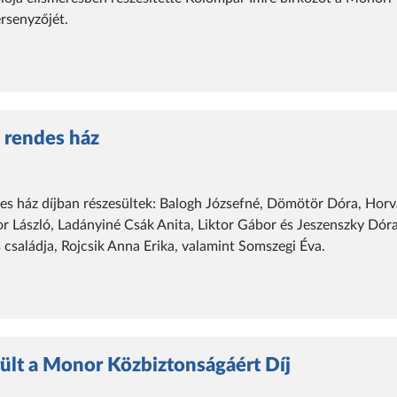
rsenyzőjét.
, rendes ház
des ház díjban részesültek: Balogh Józsefné, Dömötör Dóra, Hor
 László, Ladányiné Csák Anita, Liktor Gábor és Jeszenszky Dóra
 családja, Rojcsik Anna Erika, valamint Somszegi Éva.
ült a Monor Közbiztonságáért Díj