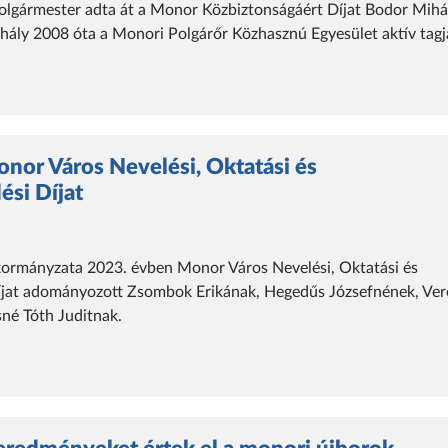
olgármester adta át a Monor Közbiztonságáért Díjat Bodor Mihá
hály 2008 óta a Monori Polgárőr Közhasznú Egyesület aktív tagj
nor Város Nevelési, Oktatási és
si Díjat
rmányzata 2023. évben Monor Város Nevelési, Oktatási és
jat adományozott Zsombok Erikának, Hegedűs Józsefnének, Ver
né Tóth Juditnak.