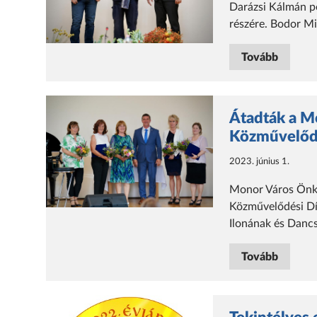
Darázsi Kálmán p
részére. Bodor Mi
Tovább
Átadták a Mo
Közművelődé
2023. június 1.
Monor Város Önko
Közművelődési Dí
Ilonának és Dancs
Tovább