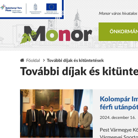
Monor város hivatalos h
ÖNKORMÁN
Főoldal
További díjak és kitüntetések
További díjak és kitünt
Kolompár Im
férfi utánpó
2024. december 16.
Pest Vármegye Köz
Vármegyei Sportol