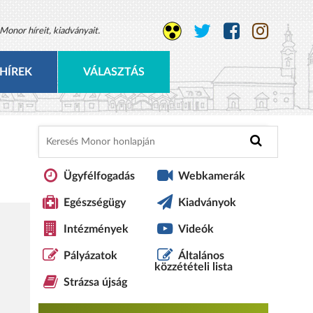
Monor híreit, kiadványait.
HÍREK
VÁLASZTÁS
Ügyfélfogadás
Webkamerák
Egészségügy
Kiadványok
Intézmények
Videók
Pályázatok
Általános
közzétételi lista
Strázsa újság