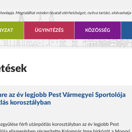
onlapja. Megtalálhat minden hivatali elérhetőséget, nyitva tartást, elolvashatja 
YZAT
ÜGYINTÉZÉS
KÖZÖSSÉG
etések
re az év legjobb Pest Vármegyei Sportolója
tlás korosztályban
gyűlése férfi utánpótlás korosztályban az év legjobb Pest
ója elismerésben részesítette Kolompár Imre birkózót a Monori