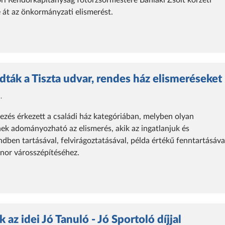
i Rendőrkapitányság főtörzsőrmestere Bánlaki Zsolt körzeti
 át az önkormányzati elismerést.
adták a Tiszta udvar, rendes ház elismeréseket
.
zés érkezett a családi ház kategóriában, melyben olyan
k adományozható az elismerés, akik az ingatlanjuk és
dben tartásával, felvirágoztatásával, példa értékű fenntartásáva
nor városszépítéséhez.
 az idei Jó Tanuló - Jó Sportoló díjjal