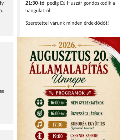
21:30-tól
pedig DJ Huszár gondoskodik a
ly
hangulatról.
a.
Szeretettel várunk minden érdeklődőt!
es