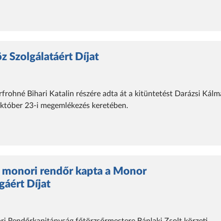
z Szolgálatáért Díjat
ohné Bihari Katalin részére adta át a kitüntetést Darázsi Kál
október 23-i megemlékezés keretében.
 monori rendőr kapta a Monor
áért Díjat