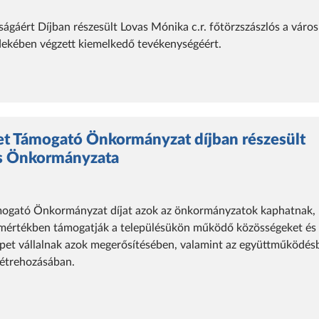
gáért Díjban részesült Lovas Mónika c.r. főtörzszászlós a város
dekében végzett kiemelkedő tevékenységéért.
t Támogató Önkormányzat díjban részesült
s Önkormányzata
ogató Önkormányzat díjat azok az önkormányzatok kaphatnak,
 mértékben támogatják a településükön működő közösségeket és
epet vállalnak azok megerősítésében, valamint az együttműködés
létrehozásában.