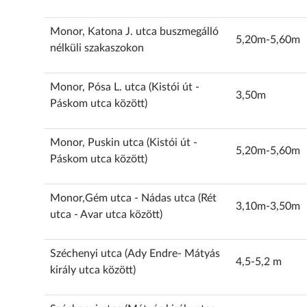
Monor, Katona J. utca buszmegálló
5,20m-5,60m
nélküli szakaszokon
Monor, Pósa L. utca (Kistói út -
3,50m
Páskom utca között)
Monor, Puskin utca (Kistói út -
5,20m-5,60m
Páskom utca között)
Monor,Gém utca - Nádas utca (Rét
3,10m-3,50m
utca - Avar utca között)
Széchenyi utca (Ady Endre- Mátyás
4,5-5,2 m
király utca között)