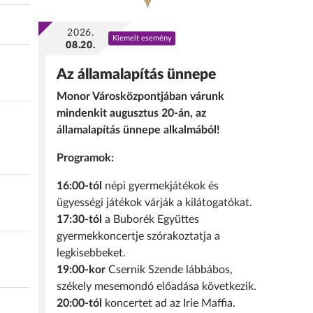
2026.
Kiemelt esemény
08.20.
Az államalapítás ünnepe
Monor Városközpontjában várunk
mindenkit augusztus 20-án, az
államalapítás ünnepe alkalmából!
Programok:
16:00-tól
népi gyermekjátékok és
ügyességi játékok várják a kilátogatókat.
17:30-tól
a Buborék Együttes
gyermekkoncertje szórakoztatja a
legkisebbeket.
19:00-kor
Csernik Szende lábbábos,
székely mesemondó előadása következik.
20:00-tól
koncertet ad az Irie Maffia.