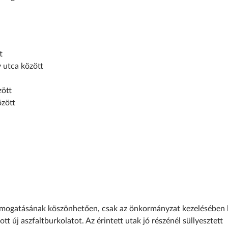
t
y utca között
zött
özött
ámogatásának köszönhetően, csak az önkormányzat kezelésében 
 új aszfaltburkolatot. Az érintett utak jó részénél süllyesztett