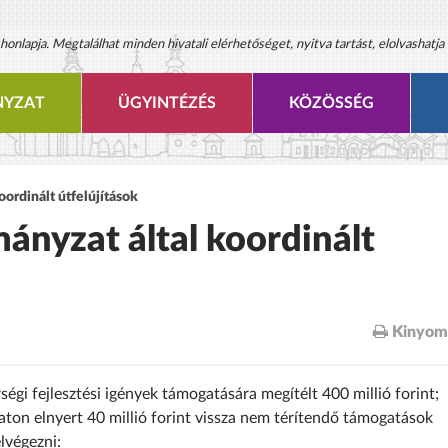
onlapja. Megtalálhat minden hivatali elérhetőséget, nyitva tartást, elolvashatja 
YZAT
ÜGYINTÉZÉS
KÖZÖSSÉG
ordinált útfelújítások
ányzat által koordinált
Kinyom
i fejlesztési igények támogatására megítélt 400 millió forint;
zaton elnyert 40 millió forint vissza nem térítendő támogatások
lvégezni: