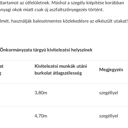
ettartamot az útfelületnek. Máshol a szegély kiépítése korábban
anyagi okok miatt csak új aszfaltszőnyegezés történt.
lmét, használják balesetmentes közlekedésre az elkészült utakat!
Önkormányzata tárgyú kivitelezési helyszínek
at
Kivitelezési munkák utáni
Megjegyzés
g
burkolat átlagszélesség
3,80m
szegéllyel
4,70m
szegéllyel