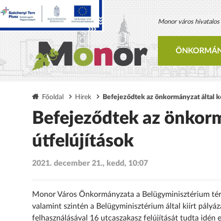
Monor város hivatalos h
ÖNKORMÁN
Főoldal
Hírek
Befejeződtek az önkormányzat által ko
Befejeződtek az önkorm
útfelújítások
2021. december 21., kedd, 10:07
Monor Város Önkormányzata a Belügyminisztérium térség
valamint szintén a Belügyminisztérium által kiírt pályá
felhasználásával 16 utcaszakasz felújítását tudta idén e