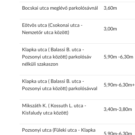
Bocskai utca meglévő parkolósávnál
3,60m
Eötvös utca (Csokonai utca -
3,00m
Nemzetőr utca között)
Klapka utca ( Balassi B. utca -
Pozsonyi utca között) parkolósáv
5,90m -6,30m
nélküli szakaszon
Klapka utca ( Balassi B. utca -
5,90m-6,30m+
Pozsonyi utca között) parkolósávval
Mikszáth K. ( Kossuth L. utca -
3,40m-3,80m
Kisfaludy utca között)
Pozsonyi utca (Füleki utca - Klapka
5,90m-6,30m