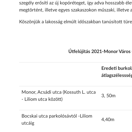
szegély erősíti az új kopóréteget, így adva hosszabb él
megtörtént, illetve egyes szakaszokon műszaki, illetve 
Köszönjük a lakosság elmúlt időszakban tanúsított türe
Útfelújítás 2021-Monor Város 
Eredeti burkol
átlagszélesssé
Monor, Acsádi utca (Kossuth L. utca
3, 50m
- Liliom utca között)
Bocskai utca parkolósávtól -Liliom
4,40m
utcáig