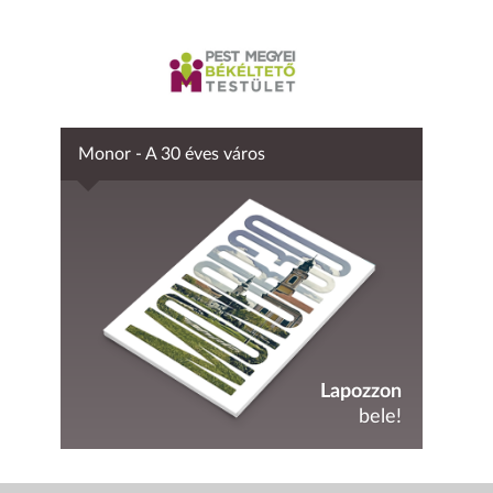
Monor - A 30 éves város
Lapozzon
bele!