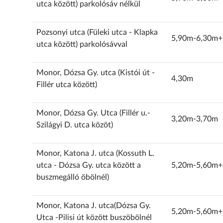
utca között) parkolósáv nélkül
Pozsonyi utca (Füleki utca - Klapka
5,90m-6,30m+
utca között) parkolósávval
Monor, Dózsa Gy. utca (Kistói út -
4,30m
Fillér utca között)
Monor, Dózsa Gy. Utca (Fillér u.-
3,20m-3,70m
Szilágyi D. utca közöt)
Monor, Katona J. utca (Kossuth L.
utca - Dózsa Gy. utca között a
5,20m-5,60m+
buszmegálló öbölnél)
Monor, Katona J. utca(Dózsa Gy.
5,20m-5,60m+
Utca -Pilisi út között buszöbölnél