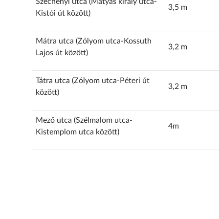
Széchenyi utca (Mátyás király utca-
3,5 m
Kistói út között)
Mátra utca (Zólyom utca-Kossuth
3,2 m
Lajos út között)
Tátra utca (Zólyom utca-Péteri út
3,2 m
között)
Mező utca (Szélmalom utca-
4m
Kistemplom utca között)