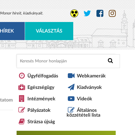
Monor híreit, kiadványait.
HÍREK
VÁLASZTÁS
Ügyfélfogadás
Webkamerák
Egészségügy
Kiadványok
Intézmények
Videók
tatom
Pályázatok
Általános
közzétételi lista
Strázsa újság