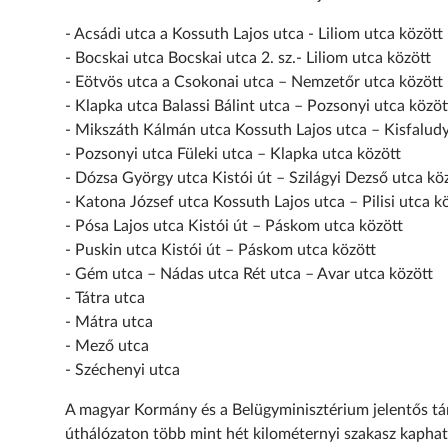
- Acsádi utca a Kossuth Lajos utca - Liliom utca között
- Bocskai utca Bocskai utca 2. sz.- Liliom utca között
- Eötvös utca a Csokonai utca – Nemzetőr utca között
- Klapka utca Balassi Bálint utca – Pozsonyi utca közöt
- Mikszáth Kálmán utca Kossuth Lajos utca – Kisfalud
- Pozsonyi utca Füleki utca – Klapka utca között
- Dózsa György utca Kistói út – Szilágyi Dezső utca kö
- Katona József utca Kossuth Lajos utca – Pilisi utca k
- Pósa Lajos utca Kistói út – Páskom utca között
- Puskin utca Kistói út – Páskom utca között
- Gém utca – Nádas utca Rét utca – Avar utca között
- Tátra utca
- Mátra utca
- Mező utca
- Széchenyi utca
A magyar Kormány és a Belügyminisztérium jelentős t
úthálózaton több mint hét kilométernyi szakasz kaphatott