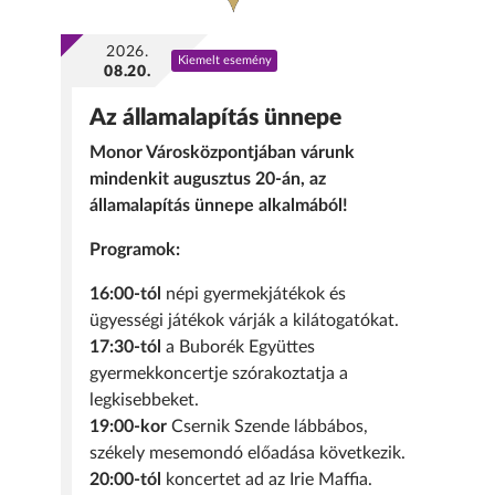
2026.
Kiemelt esemény
08.20.
Az államalapítás ünnepe
Monor Városközpontjában várunk
mindenkit augusztus 20-án, az
államalapítás ünnepe alkalmából!
Programok:
16:00-tól
népi gyermekjátékok és
ügyességi játékok várják a kilátogatókat.
17:30-tól
a Buborék Együttes
gyermekkoncertje szórakoztatja a
legkisebbeket.
19:00-kor
Csernik Szende lábbábos,
székely mesemondó előadása következik.
20:00-tól
koncertet ad az Irie Maffia.