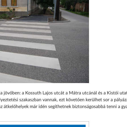
 a jövőben: a Kossuth Lajos utcát a Mátra utcánál és a Kistói uta
lyeztetési szakaszban vannak, ezt követően kerülhet sor a pályáz
k az átkelőhelyek már idén segíthetnek biztonságosabbá tenni a gy