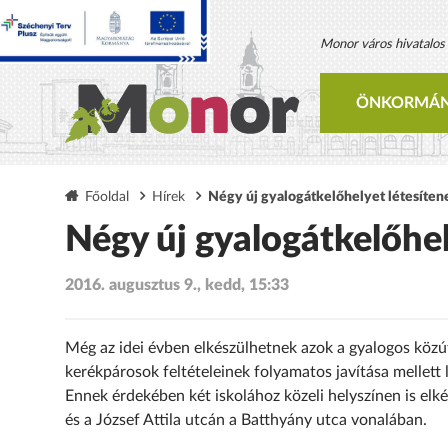
Monor város hivatalos h
ÖNKORMÁN
Főoldal
Hírek
Négy új gyalogátkelőhelyet létesíten
Négy új gyalogátkelőhel
2016. augusztus 9., kedd, 15:33
Még az idei évben elkészülhetnek azok a gyalogos közúti
kerékpárosok feltételeinek folyamatos javítása mellett
Ennek érdekében két iskolához közeli helyszínen is elk
és a József Attila utcán a Batthyány utca vonalában.