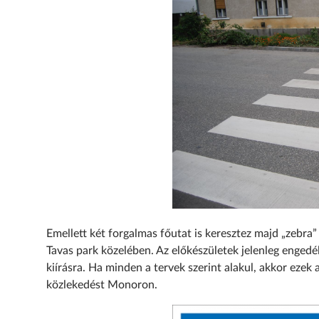
Emellett k
ét forgalmas főutat is keresztez majd „zebra”
Tavas park közelében. Az előkészületek jelenleg engedé
kiírásra. Ha minden a tervek szerint alakul, akkor eze
közlekedést Monoron.