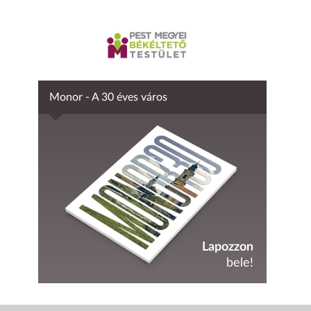
Monor - A 30 éves város
Lapozzon
bele!