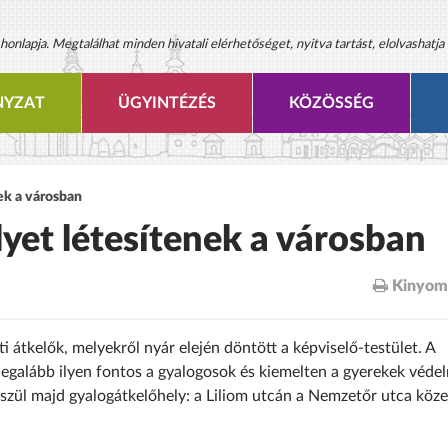
onlapja. Megtalálhat minden hivatali elérhetőséget, nyitva tartást, elolvashatja 
YZAT
ÜGYINTÉZÉS
KÖZÖSSÉG
ek a városban
yet létesítenek a városban
Kinyom
 átkelők, melyekről nyár elején döntött a képviselő-testület. A
 legalább ilyen fontos a gyalogosok és kiemelten a gyerekek véde
észül majd gyalogátkelőhely: a Liliom utcán a Nemzetőr utca köz