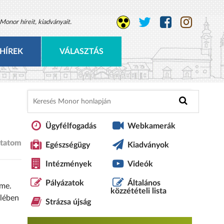
Monor híreit, kiadványait.
HÍREK
VÁLASZTÁS
Ügyfélfogadás
Webkamerák
tatom
Egészségügy
Kiadványok
Intézmények
Videók
Pályázatok
Általános
lme.
közzétételi lista
elében
Strázsa újság