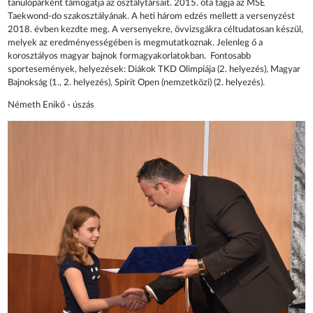
tanulópárként támogatja az osztálytársait. 2015. óta tagja az MSE
Taekwond-do szakosztályának. A heti három edzés mellett a versenyzést
2018. évben kezdte meg. A versenyekre, övvizsgákra céltudatosan készül,
melyek az eredményességében is megmutatkoznak. Jelenleg ő a
korosztályos magyar bajnok formagyakorlatokban. Fontosabb
sportesemények, helyezések: Diákok TKD Olimpiája (2. helyezés), Magyar
Bajnokság (1., 2. helyezés), Spirit Open (nemzetközi) (2. helyezés).
Németh Enikő - úszás