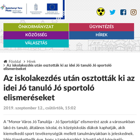
ÖNKORMÁNYZAT
ÜGYINTÉZÉS
KÖZÖSSÉG
HÍREK
VÁLASZTÁS
Főoldal
Hírek
Az iskolakezdés után osztották ki az idei Jó tanuló Jó sportoló
elismeréseket
Az iskolakezdés után osztották ki az
idei Jó tanuló Jó sportoló
elismeréseket
2019. szeptember 12., csütörtök, 15:02
A "Monor Város Jó Tanulója - Jó Sportolója" elismerést azok a városunkban
lakó és tanuló, általános iskolai, és középiskolás diákok kaphatják, akik
kiemelkedő sport tevékenységük mellett tanulmányiakban is jeleskednek.
Idén tizenkettedik éve, hogy a tanévkezdést követő első képviselő-