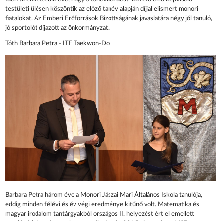
testületi ülésen köszöntik az előző tanév alapján díjjal elismert monori
fiatalokat. Az Emberi Erőforrások Bizottságának javaslatára négy jól tanuló,
jó sportolót díjazott az önkormányzat.
Tóth Barbara Petra - ITF Taekwon-Do
Barbara Petra három éve a Monori Jászai Mari Általános Iskola tanulója,
eddig minden félévi és év végi eredménye kitűnő volt. Matematika és
magyar irodalom tantárgyakból országos II. helyezést ért el emellett