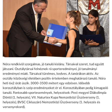
Nóra rendkívül szorgalmas, jó tanuló kislány. Társaival szeret, tud együtt
játszani. Osztálytársai felnéznek rá sporteredményei, jó tanulmányi
eredményei miatt. Társaival türelmes, kedves. A tanórákon aktív. Az
osztály közösségi életében pozitív értelemben meghatározó tanuló. Nóra
heti 6x2 órát úszik. 3000-3500 métert egy edzésen. Idősebb
korosztályban is szép eredményeket ér el. Korosztályában pedig kimagasló
tanuló. Fontosabb sportesemények, helyezések: Pest megyei Diákolimpia
Döntő (1. helyezés), VII. Naturtex Kupa Nemzetközi Úszóverseny (1.
helyezés), BVSC Cikluszáró Nemzetközi Úszóverseny (1. helyezés és
versenyrekord).