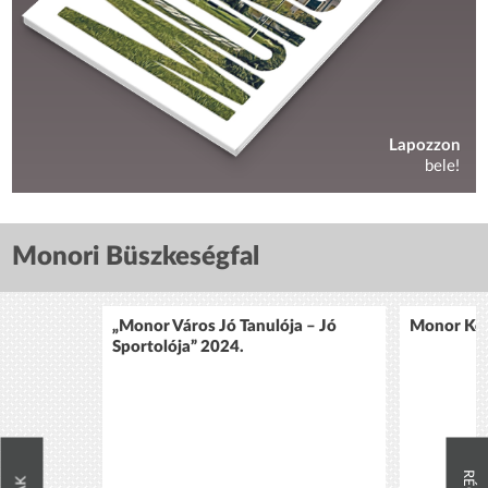
Lapozzon
bele!
Monori Büszkeségfal
„Monor Város Jó Tanulója – Jó
Monor Köz
Sportolója” 2024.