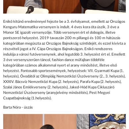
Enikő kitűnő eredménnyel fejezte be a 3. évfolyamot, emellett az Országos
Kenguru Matematika versenyen is indult. 4 éves kora óta úszik, 3 éve a
Monor SE igazolt versenyzője. Több versenyen ért el dobogós, illetve
pontszerző helyezést. 2019 tavaszán 200 m pillangó és 100 m hátúszás
kategóriában megúszta az Országos Bajnokság szintidejét, és ezzel kivívta a
részvételi jogot a IV. Cápa Országos Bajnokságon. Enikő rendszeres
indulója a városi futóversenynek, ahol legutóbb 3. helyezést ért el. Emellett
3 éve versenyszerűen táncol, fashion dance műfajban többféle
kategóriában számos alkalommal nyert el arany minősítést, illetve első
helyezést. Fontosabb sportesemények, helyezések: VII. Gyarmati Kupa (1.
helyezés), Óvodától az Olimpiáig Nemzetközi Úszóverseny (2., 3. helyezés),
XXXIV. Bácsvíz Nemzetközi Kupa (2. helyezés), Parafa Kupa (2. helyezés),
Szalai János Emlékverseny (2. helyezés), Jaked-Hód Kupa Cikluszáró
Nemzetközi Úszóverseny (aranyjelvény minőséítés), Pest Megyei
Csapatbajnokság (1.helyezés).
Barta Nóra - úszás