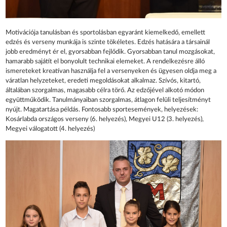
Motivációja tanulásban és sportolásban egyaránt kiemelkedő, emellett
edzés és verseny munkája is szinte tökéletes. Edzés hatására a társainál
jobb eredményt ér el, gyorsabban fejlődik. Gyorsabban tanul mozgásokat,
hamarabb sajátít el bonyolult technikai elemeket. A rendelkezésre álló
ismereteket kreatívan használja fel a versenyeken és ügyesen oldja meg a
váratlan helyzeteket, eredeti megoldásokat alkalmaz. Szívós, kitartó,
általában szorgalmas, magasabb célra törő. Az edzőjével alkotó módon
együttműködik. Tanulmányaiban szorgalmas, átlagon felüli teljesítményt
nyújt. Magatartása példás. Fontosabb sportesemények, helyezések:
Kosárlabda országos verseny (6. helyezés), Megyei U12 (3. helyezés),
Megyei válogatott (4. helyezés)