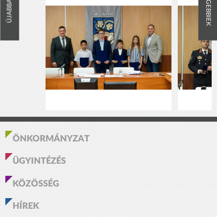
RÉGEBBIEK
ÚJABBAK
ÖNKORMÁNYZAT
ÜGYINTÉZÉS
KÖZÖSSÉG
HÍREK