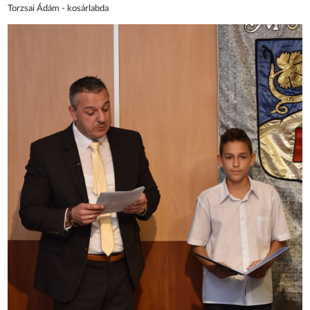
Torzsai Ádám - kosárlabda