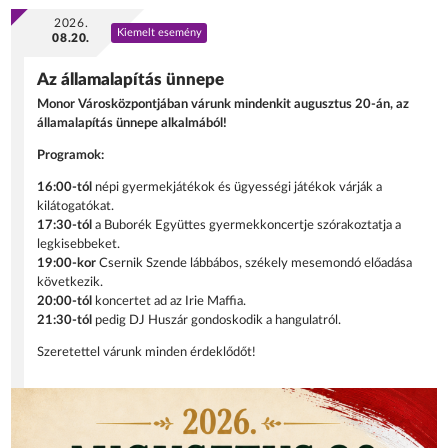
2026.
Kiemelt esemény
08.20.
Az államalapítás ünnepe
Monor Városközpontjában várunk mindenkit augusztus 20-án, az
államalapítás ünnepe alkalmából!
Programok:
16:00-tól
népi gyermekjátékok és ügyességi játékok várják a
kilátogatókat.
17:30-tól
a Buborék Együttes gyermekkoncertje szórakoztatja a
legkisebbeket.
19:00-kor
Csernik Szende lábbábos, székely mesemondó előadása
következik.
20:00-tól
koncertet ad az Irie Maffia.
21:30-tól
pedig DJ Huszár gondoskodik a hangulatról.
Szeretettel várunk minden érdeklődőt!