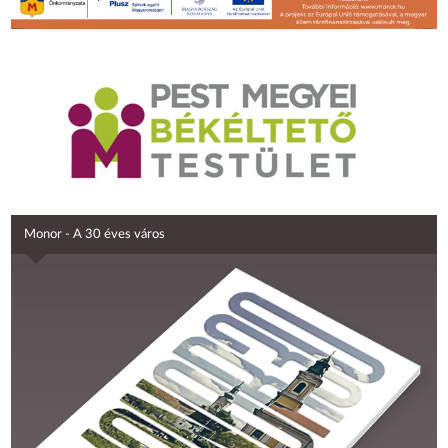
Monor - A 30 éves város