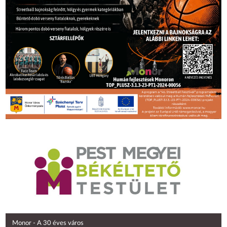
Monor - A 30 éves város