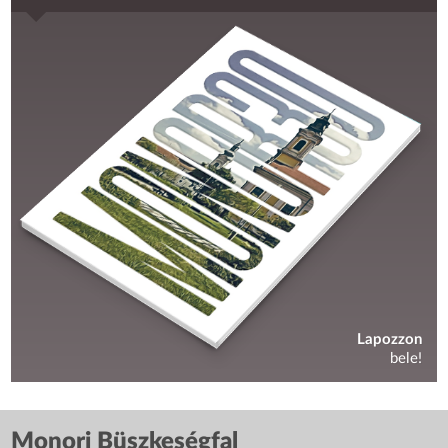
Lapozzon
bele!
Monori Büszkeségfal