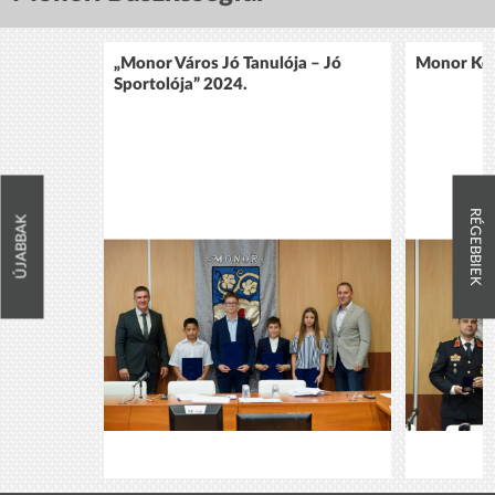
„Monor Város Jó Tanulója – Jó
Monor Köz
Sportolója” 2024.
RÉGEBBIEK
ÚJABBAK