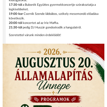
kilátogatókat.
17:30-tól
a Buborék Együttes gyermekkoncertje szórakoztatja a
legkisebbeket.
19:00-kor
Csernik Szende lábbábos, székely mesemondó előadása
következik.
20:00-tól
koncertet ad az Irie Maffia.
21:30-tól
pedig DJ Huszár gondoskodik a hangulatról.
Szeretettel várunk minden érdeklődőt!