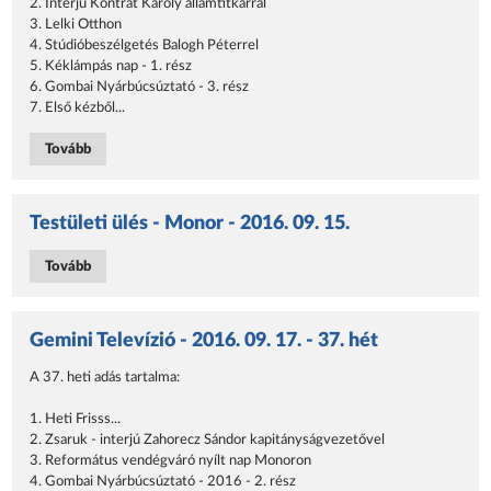
2. Interjú Kontrát Károly államtitkárral
3. Lelki Otthon
4. Stúdióbeszélgetés Balogh Péterrel
5. Kéklámpás nap - 1. rész
6. Gombai Nyárbúcsúztató - 3. rész
7. Első kézből...
Tovább
Testületi ülés - Monor - 2016. 09. 15.
Tovább
Gemini Televízió - 2016. 09. 17. - 37. hét
A 37. heti adás tartalma:
1. Heti Frisss...
2. Zsaruk - interjú Zahorecz Sándor kapitányságvezetővel
3. Református vendégváró nyílt nap Monoron
4. Gombai Nyárbúcsúztató - 2016 - 2. rész