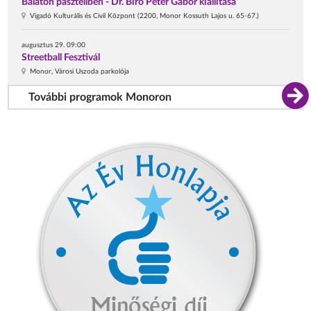
Balaton pasztellben - Dr. Bíró Péter Gábor kiállítása
Vigadó Kulturális és Civil Központ (2200, Monor Kossuth Lajos u. 65-67.)
augusztus 29. 09:00
Streetball Fesztivál
Monor, Városi Uszoda parkolója
További programok Monoron