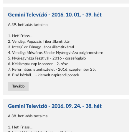
Gemini Televízió - 2016. 10. 01. - 39. hét
A 39. heti adás tartalma:
1. Heti Frisss...
2. Vendég: Pogácsás Tibor államtitkár
3. Interjú dr. Fónagy János államtitkárral
4. Vendég: Mészáros Sándor Nyáregyháza polgármestere
5. Nyáregyháza Fesztivál - 2016 - összefoglaló
6. Kéklámpás nap Monoron - 2. rész
7. Református istentisztelet - 2016. szeptember 25.
8. Első kézből.... - kiemelt napirendi pontok
Tovább
Gemini Televízió - 2016. 09. 24. - 38. hét
A 38. heti adás tartalma:
1. Heti Frisss...