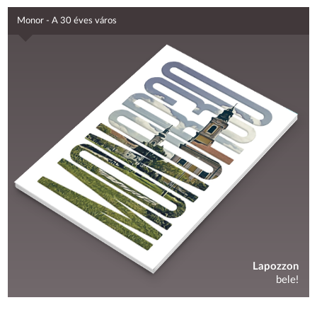
Monor - A 30 éves város
Lapozzon
bele!