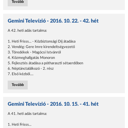
Tovább
Gemini Televízió - 2016. 10. 22. - 42. hét
A 42. heti adás tartalma:
1. Heti Frisss... - Közbiztonsági Díj átadása
2. Vendég: Gere Imre kirendeltségvezető
3. Töredékek - Magócsi Istvánról
4. Közmeghallgatás Monoron
5. Fejlesztés átadása a pótharaszti sétaerdőben
6. Néptánctalálkozó - 2. rész
7. Első kézből....
Tovább
Gemini Televízió - 2016. 10. 15. - 41. hét
A 41. heti adás tartalma:
1. Heti Frisss...