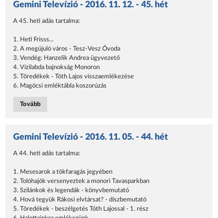
Gemini Televízió - 2016. 11. 12. - 45. hét
A 45. heti adás tartalma:
1. Heti Frisss...
2. A megújuló város - Tesz-Vesz Óvoda
3. Vendég: Hanzelik Andrea ügyvezető
4. Vízilabda bajnokság Monoron
5. Töredékek - Tóth Lajos visszaemlékezése
6. Magócsi emléktábla koszorúzás
Tovább
Gemini Televízió - 2016. 11. 05. - 44. hét
A 44. heti adás tartalma:
1. Mesesarok a tökfaragás jegyében
2. Tolóhajók versenyeztek a monori Tavasparkban
3. Szilánkok és legendák - könyvbemutató
4. Hová tegyük Rákosi elvtársat? - díszbemutató
5. Töredékek - beszélgetés Tóth Lajossal - 1. rész