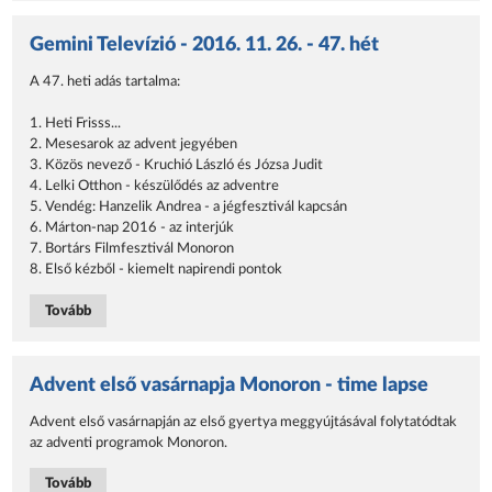
Gemini Televízió - 2016. 11. 26. - 47. hét
A 47. heti adás tartalma:
1. Heti Frisss...
2. Mesesarok az advent jegyében
3. Közös nevező - Kruchió László és Józsa Judit
4. Lelki Otthon - készülődés az adventre
5. Vendég: Hanzelik Andrea - a jégfesztivál kapcsán
6. Márton-nap 2016 - az interjúk
7. Bortárs Filmfesztivál Monoron
8. Első kézből - kiemelt napirendi pontok
Tovább
Advent első vasárnapja Monoron - time lapse
Advent első vasárnapján az első gyertya meggyújtásával folytatódtak
az adventi programok Monoron.
Tovább