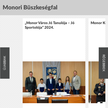
Monori Büszkeségfal
„Monor Város Jó Tanulója – Jó
Monor Köz
Sportolója” 2024.
RÉGEBBIEK
ÚJABBAK