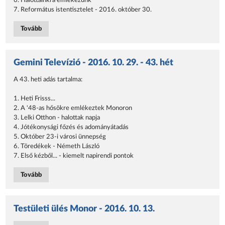
6. Halottainkra emlékezünk
7. Református istentisztelet - 2016. október 30.
Tovább
Gemini Televízió - 2016. 10. 29. - 43. hét
A 43. heti adás tartalma:
1. Heti Frisss...
2. A '48-as hősökre emlékeztek Monoron
3. Lelki Otthon - halottak napja
4. Jótékonysági főzés és adományátadás
5. Október 23-i városi ünnepség
6. Töredékek - Németh László
7. Első kézből... - kiemelt napirendi pontok
Tovább
Testületi ülés Monor - 2016. 10. 13.