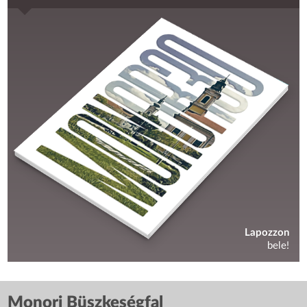
Lapozzon
bele!
Monori Büszkeségfal