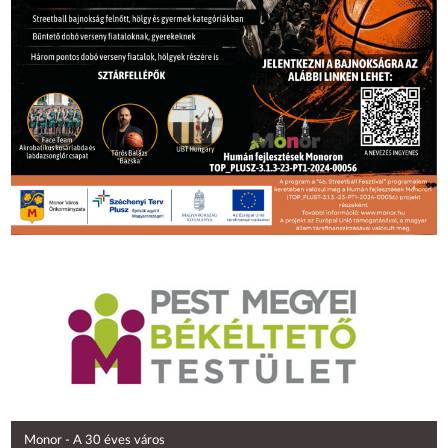
Monor - A 30 éves város