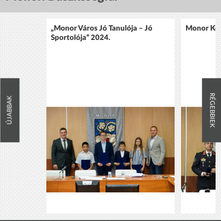
„Monor Város Jó Tanulója – Jó
Monor Köz
Sportolója” 2024.
RÉGEBBIEK
ÚJABBAK