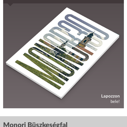
Lapozzon
bele!
Monori Büszkeségfal