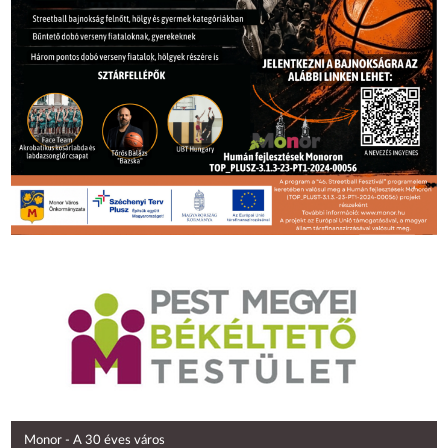
Monor - A 30 éves város