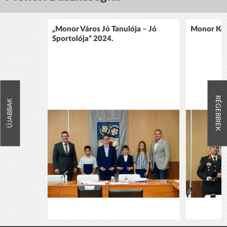
„Monor Város Jó Tanulója – Jó
Monor Köz
Sportolója” 2024.
RÉGEBBIEK
ÚJABBAK