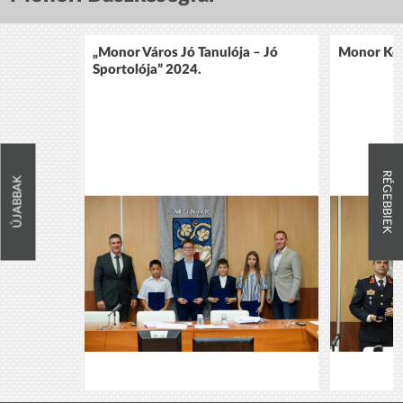
„Monor Város Jó Tanulója – Jó
Monor Köz
Sportolója” 2024.
RÉGEBBIEK
ÚJABBAK