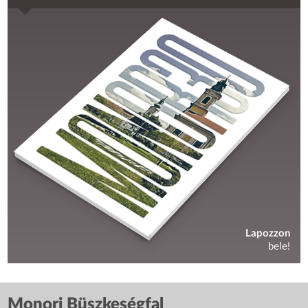
Lapozzon
bele!
Monori Büszkeségfal