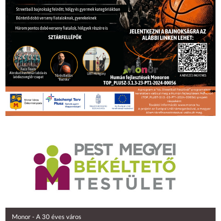
Monor - A 30 éves város