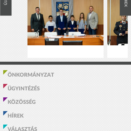
ÖNKORMÁNYZAT
ÜGYINTÉZÉS
KÖZÖSSÉG
HÍREK
VÁLASZTÁS