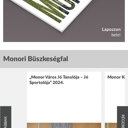
Lapozzon
bele!
Monori Büszkeségfal
„Monor Város Jó Tanulója – Jó
Monor Köz
Sportolója” 2024.
RÉGEBBIEK
ÚJABBAK