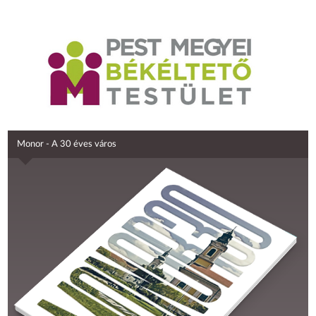
Monor - A 30 éves város