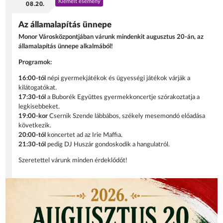
Kiemelt esemény
08.20.
Az államalapítás ünnepe
Monor Városközpontjában várunk mindenkit augusztus 20-án, az
államalapítás ünnepe alkalmából!
Programok:
16:00-tól
népi gyermekjátékok és ügyességi játékok várják a
kilátogatókat.
17:30-tól
a Buborék Együttes gyermekkoncertje szórakoztatja a
legkisebbeket.
19:00-kor
Csernik Szende lábbábos, székely mesemondó előadása
következik.
20:00-tól
koncertet ad az Irie Maffia.
21:30-tól
pedig DJ Huszár gondoskodik a hangulatról.
Szeretettel várunk minden érdeklődőt!