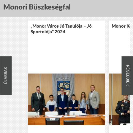
Monori Büszkeségfal
„Monor Város Jó Tanulója – Jó
Monor Köz
Sportolója” 2024.
RÉGEBBIEK
ÚJABBAK