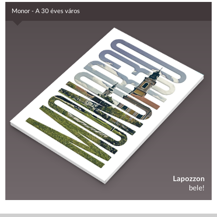
Monor - A 30 éves város
Lapozzon
bele!