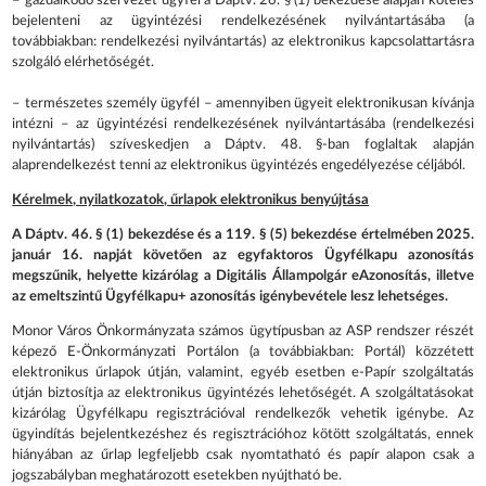
– gazdálkodó szervezet ügyfél a Dáptv. 26. § (1) bekezdése alapján köteles
bejelenteni az ügyintézési rendelkezésének nyilvántartásába (a
továbbiakban: rendelkezési nyilvántartás) az elektronikus kapcsolattartásra
szolgáló elérhetőségét.
– természetes személy ügyfél – amennyiben ügyeit elektronikusan kívánja
intézni – az ügyintézési rendelkezésének nyilvántartásába (rendelkezési
nyilvántartás) szíveskedjen a Dáptv. 48. §-ban foglaltak alapján
alaprendelkezést tenni az elektronikus ügyintézés engedélyezése céljából.
Kérelmek, nyilatkozatok, űrlapok elektronikus benyújtása
A Dáptv. 46. § (1) bekezdése és a 119. § (5) bekezdése értelmében 2025.
január 16. napját követően az egyfaktoros Ügyfélkapu azonosítás
megszűnik, helyette kizárólag a Digitális Állampolgár eAzonosítás, illetve
az emeltszintű Ügyfélkapu+ azonosítás igénybevétele lesz lehetséges.
Monor Város Önkormányzata számos ügytípusban az ASP rendszer részét
képező E-Önkormányzati Portálon (a továbbiakban: Portál) közzétett
elektronikus űrlapok útján, valamint, egyéb esetben e-Papír szolgáltatás
útján biztosítja az elektronikus ügyintézés lehetőségét. A szolgáltatásokat
kizárólag Ügyfélkapu regisztrációval rendelkezők vehetik igénybe. Az
ügyindítás bejelentkezéshez és regisztrációhoz kötött szolgáltatás, ennek
hiányában az űrlap legfeljebb csak nyomtatható és papír alapon csak a
jogszabályban meghatározott esetekben nyújtható be.