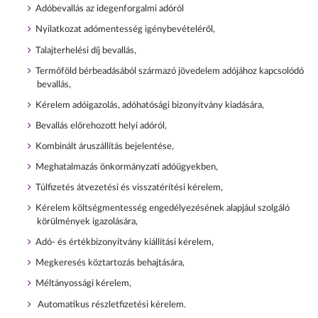
Adóbevallás az idegenforgalmi adóról
Nyilatkozat adómentesség igénybevételéről,
Talajterhelési díj bevallás,
Termőföld bérbeadásából származó jövedelem adójához kapcsolódó
bevallás,
Kérelem adóigazolás, adóhatósági bizonyítvány kiadására,
Bevallás előrehozott helyi adóról,
Kombinált áruszállítás bejelentése,
Meghatalmazás önkormányzati adóügyekben,
Túlfizetés átvezetési és visszatérítési kérelem,
Kérelem költségmentesség engedélyezésének alapjául szolgáló
körülmények igazolására,
Adó- és értékbizonyítvány kiállítási kérelem,
Megkeresés köztartozás behajtására,
Méltányossági kérelem,
Automatikus részletfizetési kérelem.