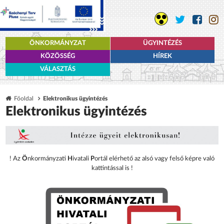
ÖNKORMÁNYZAT
ÜGYINTÉZÉS
KÖZÖSSÉG
HÍREK
VÁLASZTÁS
Főoldal
Elektronikus ügyintézés
Elektronikus ügyintézés
! Az
Ö
nkormányzati
H
ivatali
P
ortál elérhető az alsó vagy felső képre való
kattintással is !