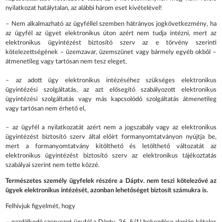
nyilatkozat hatálytalan, az alábbi három eset kivételével!
– Nem alkalmazható az ügyféllel szemben hátrányos jogkövetkezmény, ha
az ügyfél az ügyet elektronikus úton azért nem tudja intézni, mert az
elektronikus ügyintézést biztosító szerv az e törvény szerinti
kötelezettségének – üzemzavar, üzemszünet vagy bármely egyéb okból –
átmenetileg vagy tartósan nem tesz eleget,
– az adott ügy elektronikus intézéséhez szükséges elektronikus
ügyintézési szolgáltatás, az azt elősegítő szabályozott elektronikus
ügyintézési szolgáltatás vagy más kapcsolódó szolgáltatás átmenetileg
vagy tartósan nem érhető el,
– az ügyfél a nyilatkozatát azért nem a jogszabály vagy az elektronikus
ügyintézést biztosító szerv által előírt formanyomtatványon nyújtja be,
mert a formanyomtatvány kitölthető és letölthető változatát az
elektronikus ügyintézést biztosító szerv az elektronikus tájékoztatás
szabályai szerint nem tette közzé.
Természetes személy ügyfelek részére a Dáptv. nem teszi kötelezővé az
ügyek elektronikus intézését, azonban lehetőséget biztosít számukra is.
Felhívjuk figyelmét, hogy