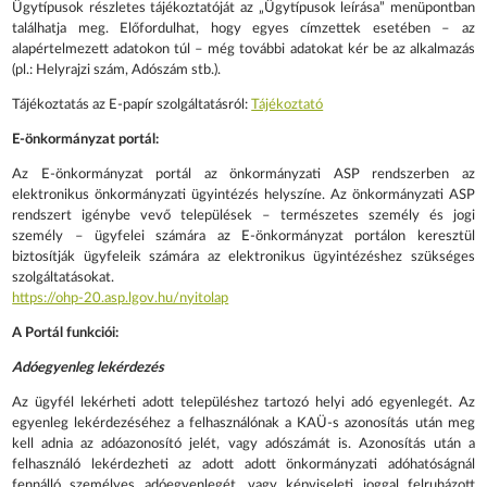
Ügytípusok részletes tájékoztatóját az „Ügytípusok leírása” menüpontban
találhatja meg. Előfordulhat, hogy egyes címzettek esetében – az
alapértelmezett adatokon túl – még további adatokat kér be az alkalmazás
(pl.: Helyrajzi szám, Adószám stb.).
Tájékoztatás az E-papír szolgáltatásról:
Tájékoztató
E-önkormányzat portál:
Az E-önkormányzat portál az önkormányzati ASP rendszerben az
elektronikus önkormányzati ügyintézés helyszíne. Az önkormányzati ASP
rendszert igénybe vevő települések – természetes személy és jogi
személy – ügyfelei számára az E-önkormányzat portálon keresztül
biztosítják ügyfeleik számára az elektronikus ügyintézéshez szükséges
szolgáltatásokat.
https://ohp-20.asp.lgov.hu/nyitolap
A Portál funkciói:
Adóegyenleg lekérdezés
Az ügyfél lekérheti adott településhez tartozó helyi adó egyenlegét. Az
egyenleg lekérdezéséhez a felhasználónak a KAÜ-s azonosítás után meg
kell adnia az adóazonosító jelét, vagy adószámát is. Azonosítás után a
felhasználó lekérdezheti az adott adott önkormányzati adóhatóságnál
fennálló személyes adóegyenlegét, vagy képviseleti joggal felruházott