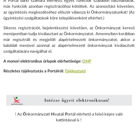
A Portál bárki számára elérhető, egyes funkciók szabadon használhatók,
más funkciók azonban regisztrációhoz kötöttek. Az azonosítást követően,
az ügyintézés megkezdéséhez először válassza ki Önkormányzatunkat! (Az
ügyintézési szolgáltatások köre településenként eltérhet.)
Sikeres regisztrációt, bejelentkezést követően, az Önkormányzat kereső
menüpontban tudja kiválasztani az Önkormányzatot. Amennyiben korábban
már regisztrált és megjelölt alapértelmezett önkormányzatot, akkor a
baloldali menüvel azonnal az alapértelmezett önkormányzat kiválasztott
szolgáltatására navigálhat el.
A monori elektronikus űrlapok elérhetősége:
OHP
Részletes tájékoztatás a Portálról:
Tájékoztató
! Az
Ö
nkormányzati
H
ivatali
P
ortál elérhető a felső képre való
kattintással is !