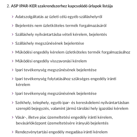
ASP IPAR-KER szakrendszerhez kapcsolódó űrlapok listája
Adatszolgáltatás az üzleti célú egyéb szálláshelyről
Bejelentés nem üzletköteles termék forgalmazásáról
Szálláshely nyilvántartásba vételi kérelem, bejelentés
Szálláshely megszűnésének bejelentése
Működési engedély kérelem üzletköteles termék forgalmazásához
Működési engedély visszavonási kérelem
Ipari tevékenység megszűnésének bejelentése
Ipari tevékenység folytatásához szükséges engedély iránti
kérelem
Ipari tevékenység megszűnésének bejelentése
Székhely, telephely, egyéb ipar- és kereskdelemi nyilvántartásban
szereplő bejegyzés, valamint jármű tárolási hely igazolási kérelem
Vásár-, illetve piac üzemeltetési engedély iránti kérelem,
bevásárlóközpont üzemeltetésére irányuló bejelentés
Rendezvénytartási engedély megadása iránti kérelem