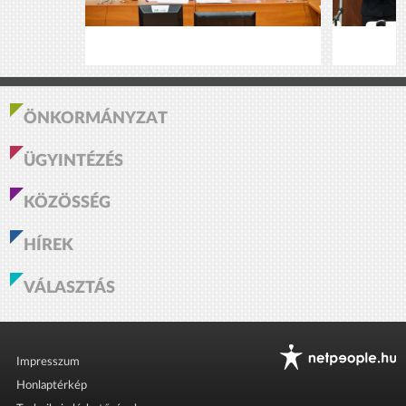
ÖNKORMÁNYZAT
ÜGYINTÉZÉS
KÖZÖSSÉG
HÍREK
VÁLASZTÁS
Impresszum
Honlaptérkép