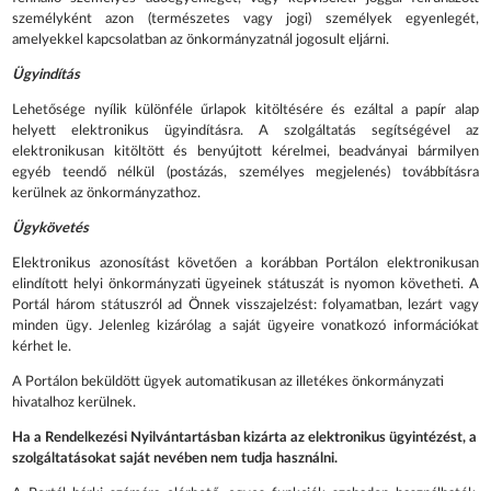
személyként azon (természetes vagy jogi) személyek egyenlegét,
amelyekkel kapcsolatban az önkormányzatnál jogosult eljárni.
Ügyindítás
Lehetősége nyílik különféle űrlapok kitöltésére és ezáltal a papír alap
helyett elektronikus ügyindításra. A szolgáltatás segítségével az
elektronikusan kitöltött és benyújtott kérelmei, beadványai bármilyen
egyéb teendő nélkül (postázás, személyes megjelenés) továbbításra
kerülnek az önkormányzathoz.
Ügykövetés
Elektronikus azonosítást követően a korábban Portálon elektronikusan
elindított helyi önkormányzati ügyeinek státuszát is nyomon követheti. A
Portál három státuszról ad Önnek visszajelzést: folyamatban, lezárt vagy
minden ügy. Jelenleg kizárólag a saját ügyeire vonatkozó információkat
kérhet le.
A Portálon beküldött ügyek automatikusan az illetékes önkormányzati
hivatalhoz kerülnek.
Ha a Rendelkezési Nyilvántartásban kizárta az elektronikus ügyintézést, a
szolgáltatásokat saját nevében nem tudja használni.