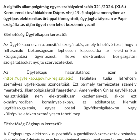
A digitális állampolgárság egyes szabályairól szóló 321/2024. (XI.6.)
Korm. rend. (továbbiakban: Dáptv. vhr.) 19. § alapján amennyiben az
ügytípus elektronikus űrlappal támogatott, úgy joghatályosan e-Papír
szolgáltatás útján ügyet nem lehet kezdeményezni!
Elérhetőség Ügyfélkapun keresztül:
Az Ügyfélkapu olyan azonosítási szolgáltatás, amely lehetővé teszi, hogy a
felhasználó biztonságosan léphessen kapcsolatba az elektronikus
közigazgatási ügyintézést, illetve elektronikus közigazgatási
szolgáltatásokat nyújtó szervezetekkel.
Az Ügyfélkapu használatához ezen a
(
https://ugyfelkapu.gov.hu/regisztracio
) felületen tudja létrehozni
személyes ügyfélkapus azonosítóját. Ezt bármely természetes személy
megteheti, állampolgárságtól függetlenül. Amennyiben Ön az ügyfélkapus
regisztrációját nem elektronikusan kezdeményezi, akkor ezt
okmányirodában, kormányablakban, az adóhatóság kiemelt
ügyfélszolgálatain, egyes postai ügyfélszolgálatokon vagy
külképviseleteken személyesen teheti meg.
Elérhetőség Cégkapun keresztül:
A Cégkapu egy elektronikus postafiók a gazdálkodó szervezetek számára,