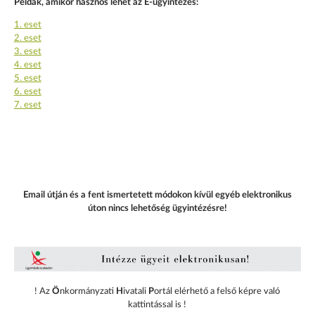
Példák, amikor hasznos lehet az E-ügyintézés:
1. eset
2. eset
3. eset
4. eset
5. eset
6. eset
7. eset
Email útján és a fent ismertetett módokon kívül egyéb elektronikus
úton nincs lehetőség ügyintézésre!
! Az
Ö
nkormányzati
H
ivatali
P
ortál elérhető a felső képre való
kattintással is !