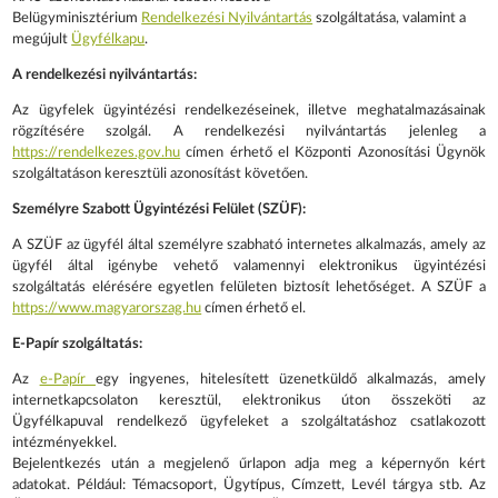
Belügyminisztérium
Rendelkezési Nyilvántartás
szolgáltatása, valamint a
megújult
Ügyfélkapu
.
A
rendelkezési nyilvántartás:
Az ügyfelek ügyintézési rendelkezéseinek, illetve meghatalmazásainak
rögzítésére szolgál. A rendelkezési nyilvántartás jelenleg a
https://rendelkezes.gov.hu
címen érhető el Központi Azonosítási Ügynök
szolgáltatáson keresztüli azonosítást követően.
Személyre Szabott Ügyintézési Felület (SZÜF):
A SZÜF az ügyfél által személyre szabható internetes alkalmazás, amely az
ügyfél által igénybe vehető valamennyi elektronikus ügyintézési
szolgáltatás elérésére egyetlen felületen biztosít lehetőséget. A SZÜF a
https://www.magyarorszag.hu
címen érhető el.
E-Papír szolgáltatás:
Az
e-Papír
egy ingyenes, hitelesített üzenetküldő alkalmazás, amely
internetkapcsolaton keresztül, elektronikus úton összeköti az
Ügyfélkapuval rendelkező ügyfeleket a szolgáltatáshoz csatlakozott
intézményekkel.
Bejelentkezés után a megjelenő űrlapon adja meg a képernyőn kért
adatokat. Például: Témacsoport, Ügytípus, Címzett, Levél tárgya stb. Az