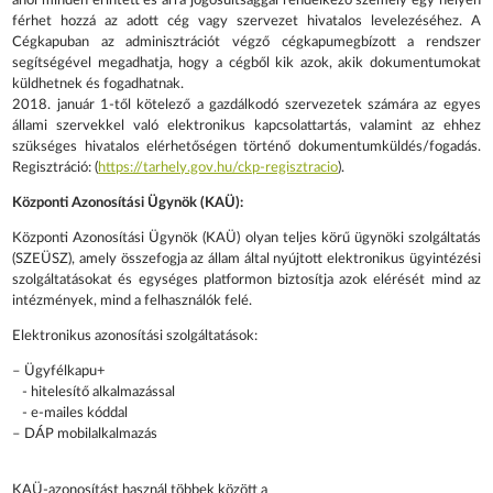
ahol minden érintett és arra jogosultsággal rendelkező személy egy helyen
férhet hozzá az adott cég vagy szervezet hivatalos levelezéséhez. A
Cégkapuban az adminisztrációt végző cégkapumegbízott a rendszer
segítségével megadhatja, hogy a cégből kik azok, akik dokumentumokat
küldhetnek és fogadhatnak.
2018. január 1-től kötelező a gazdálkodó szervezetek számára az egyes
állami szervekkel való elektronikus kapcsolattartás, valamint az ehhez
szükséges hivatalos elérhetőségen történő dokumentumküldés/fogadás.
Regisztráció: (
https://tarhely.gov.hu/ckp-regisztracio
).
Központi Azonosítási Ügynök (KAÜ):
Központi Azonosítási Ügynök (KAÜ) olyan teljes körű ügynöki szolgáltatás
(SZEÜSZ), amely összefogja az állam által nyújtott elektronikus ügyintézési
szolgáltatásokat és egységes platformon biztosítja azok elérését mind az
intézmények, mind a felhasználók felé.
Elektronikus azonosítási szolgáltatások:
– Ügyfélkapu+
- hitelesítő alkalmazással
- e-mailes kóddal
– DÁP mobilalkalmazás
KAÜ-azonosítást használ többek között a