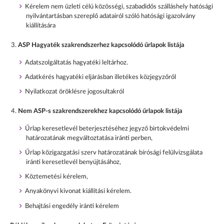
Kérelem nem üzleti célú közösségi, szabadidős szálláshely hatósági
nyilvántartásban szereplő adatairól szóló hatósági igazolvány
kiállítására
ASP Hagyaték szakrendszerhez kapcsolódó űrlapok listája
Adatszolgáltatás hagyatéki leltárhoz.
Adatkérés hagyatéki eljárásban illetékes közjegyzőről
Nyilatkozat öröklésre jogosultakról
Nem ASP-s szakrendszerekhez kapcsolódó űrlapok listája
Űrlap keresetlevél beterjesztéséhez jegyző birtokvédelmi
határozatának megváltoztatása iránti perben,
Űrlap közigazgatási szerv határozatának bírósági felülvizsgálata
iránti keresetlevél benyújtásához,
Köztemetési kérelem,
Anyakönyvi kivonat kiállítási kérelem.
Behajtási engedély iránti kérelem