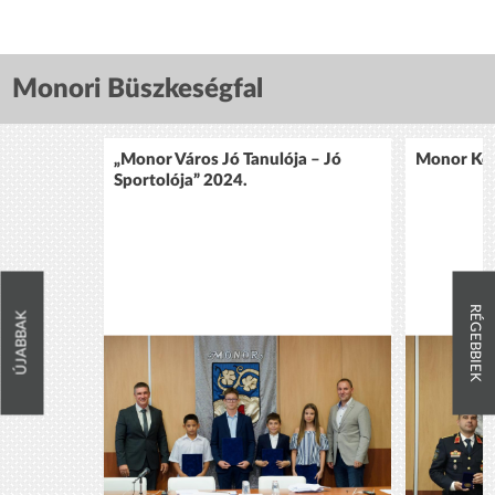
Monori Büszkeségfal
„Monor Város Jó Tanulója – Jó
Monor Köz
Sportolója” 2024.
RÉGEBBIEK
ÚJABBAK