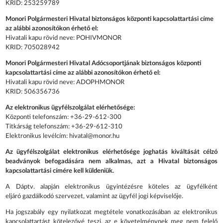
KRID: 253259789
Monori Polgármesteri Hivatal biztonságos központi kapcsolattartási címe
az alábbi azonosítókon érhető el:
Hivatali kapu rövid neve: POHIVMONOR
KRID: 705028942
Monori Polgármesteri Hivatal Adócsoportjának biztonságos központi
kapcsolattartási címe az alábbi azonosítókon érhető el:
Hivatali kapu rövid neve: ADOPHMONOR
KRID: 506356736
Az elektronikus ügyfélszolgálat elérhetősége:
Központi telefonszám: +36-29-612-300
Titkárság telefonszám: +36-29-612-310
Elektronikus levélcím: hivatal@monor.hu
Az ügyfélszolgálat elektronikus elérhetősége joghatás kiváltását célzó
beadványok befogadására nem alkalmas, azt a Hivatal biztonságos
kapcsolattartási címére kell küldeniük.
A Dáptv. alapján elektronikus ügyintézésre köteles az ügyfélként
eljáró gazdálkodó szervezet, valamint az ügyfél jogi képviselője.
Ha jogszabály egy nyilatkozat megtétele vonatkozásában az elektronikus
kapcsolattartást kötelezővé teszi, az e követelménynek meg nem felelő