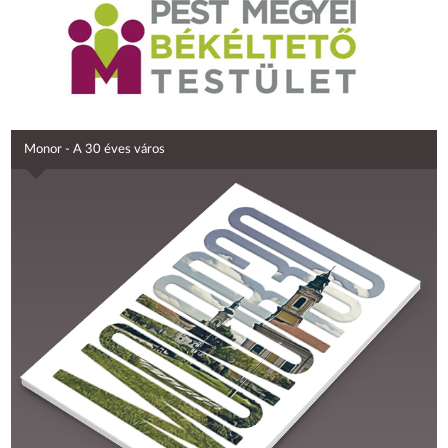
Monor - A 30 éves város