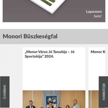
Lapozzon
bele!
Monori Büszkeségfal
„Monor Város Jó Tanulója – Jó
Monor Köz
Sportolója” 2024.
RÉGEBBIEK
ÚJABBAK