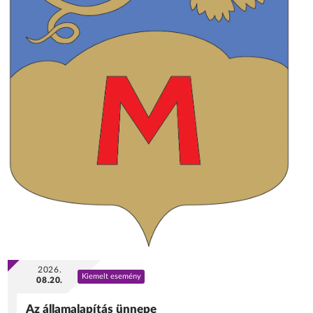
2026.
Kiemelt esemény
08.20.
Az államalapítás ünnepe