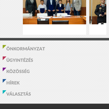
ÖNKORMÁNYZAT
ÜGYINTÉZÉS
KÖZÖSSÉG
HÍREK
VÁLASZTÁS