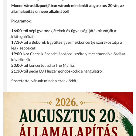
Monor Városközpontjában várunk mindenkit augusztus 20-án, az
államalapítás ünnepe alkalmából!
Programok:
16:00-tól
népi gyermekjátékok és ügyességi játékok várják a
kilátogatókat.
17:30-tól
a Buborék Együttes gyermekkoncertje szórakoztatja a
legkisebbeket.
19:00-kor
Csernik Szende lábbábos, székely mesemondó előadása
következik.
20:00-tól
koncertet ad az Irie Maffia.
21:30-tól
pedig DJ Huszár gondoskodik a hangulatról.
Szeretettel várunk minden érdeklődőt!