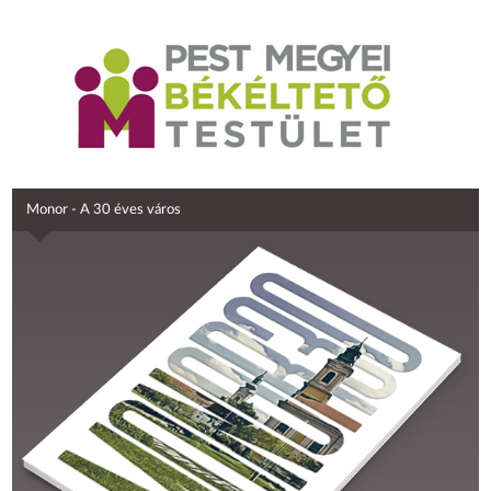
Monor - A 30 éves város