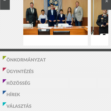
ÖNKORMÁNYZAT
ÜGYINTÉZÉS
KÖZÖSSÉG
HÍREK
VÁLASZTÁS