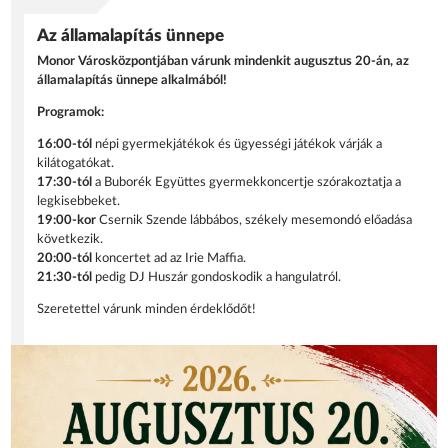
Az államalapítás ünnepe
Monor Városközpontjában várunk mindenkit augusztus 20-án, az
államalapítás ünnepe alkalmából!
Programok:
16:00-tól
népi gyermekjátékok és ügyességi játékok várják a
kilátogatókat.
17:30-tól
a Buborék Együttes gyermekkoncertje szórakoztatja a
legkisebbeket.
19:00-kor
Csernik Szende lábbábos, székely mesemondó előadása
következik.
20:00-tól
koncertet ad az Irie Maffia.
21:30-tól
pedig DJ Huszár gondoskodik a hangulatról.
Szeretettel várunk minden érdeklődőt!