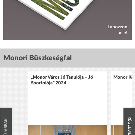
Lapozzon
bele!
Monori Büszkeségfal
„Monor Város Jó Tanulója – Jó
Monor Köz
Sportolója” 2024.
RÉGEBBIEK
ÚJABBAK