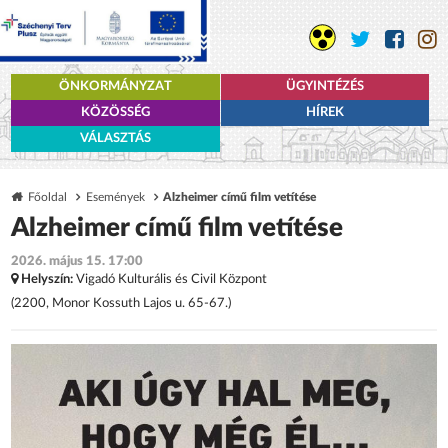
ÖNKORMÁNYZAT
ÜGYINTÉZÉS
KÖZÖSSÉG
HÍREK
VÁLASZTÁS
Főoldal
Események
Alzheimer című film vetítése
Alzheimer című film vetítése
2026. május 15. 17:00
Helyszín:
Vigadó Kulturális és Civil Központ
(2200, Monor Kossuth Lajos u. 65-67.)