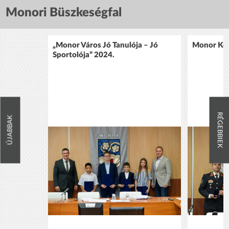
Monori Büszkeségfal
„Monor Város Jó Tanulója – Jó
Monor Köz
Sportolója” 2024.
RÉGEBBIEK
ÚJABBAK