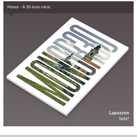
Monor - A 30 éves város
Lapozzon
bele!