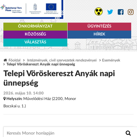
ÖNKORMÁNYZAT
ÜGYINTÉZÉS
KÖZÖSSÉG
HÍREK
VÁLASZTÁS
Főoldal
Intézmények, civil szervezetek rendezvényei
Események
Telepi Vöröskereszt Anyák napi ünnepség
Telepi Vöröskereszt Anyák napi
ünnepség
2026. május 10. 14:00
Helyszín:
Művelődési Ház (2200, Monor
Bocskai u. 1.)