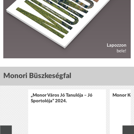
Lapozzon
bele!
Monori Büszkeségfal
„Monor Város Jó Tanulója – Jó
Monor Köz
Sportolója” 2024.