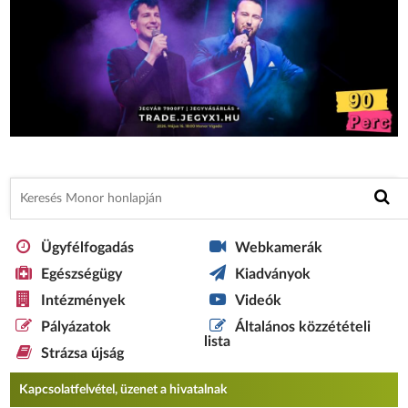
Ügyfélfogadás
Webkamerák
Egészségügy
Kiadványok
Intézmények
Videók
Pályázatok
Általános közzétételi
lista
Strázsa újság
Kapcsolatfelvétel, üzenet a hivatalnak