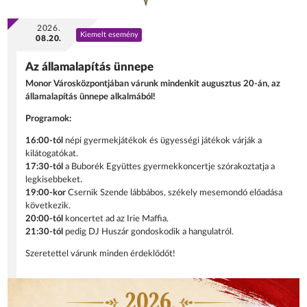
2026.
Kiemelt esemény
08.20.
Az államalapítás ünnepe
Monor Városközpontjában várunk mindenkit augusztus 20-án, az
államalapítás ünnepe alkalmából!
Programok:
16:00-tól
népi gyermekjátékok és ügyességi játékok várják a
kilátogatókat.
17:30-tól
a Buborék Együttes gyermekkoncertje szórakoztatja a
legkisebbeket.
19:00-kor
Csernik Szende lábbábos, székely mesemondó előadása
következik.
20:00-tól
koncertet ad az Irie Maffia.
21:30-tól
pedig DJ Huszár gondoskodik a hangulatról.
Szeretettel várunk minden érdeklődőt!