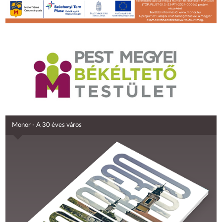
Monor - A 30 éves város