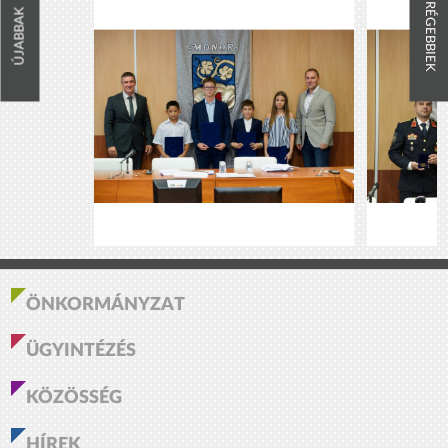
RÉGEBBIEK
ÚJABBAK
ÖNKORMÁNYZAT
ÜGYINTÉZÉS
KÖZÖSSÉG
HÍREK