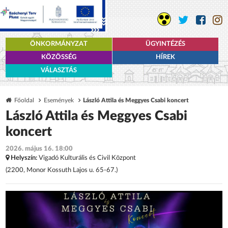
ÖNKORMÁNYZAT
ÜGYINTÉZÉS
KÖZÖSSÉG
HÍREK
VÁLASZTÁS
Főoldal
Események
László Attila és Meggyes Csabi koncert
László Attila és Meggyes Csabi
koncert
2026. május 16. 18:00
Helyszín:
Vigadó Kulturális és Civil Központ
(2200, Monor Kossuth Lajos u. 65-67.)