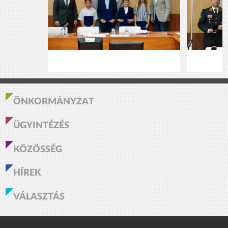
ÖNKORMÁNYZAT
ÜGYINTÉZÉS
KÖZÖSSÉG
HÍREK
VÁLASZTÁS