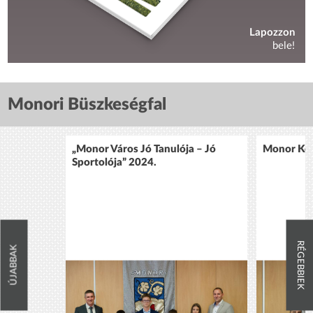
Lapozzon
bele!
Monori Büszkeségfal
„Monor Város Jó Tanulója – Jó
Monor Köz
Sportolója” 2024.
RÉGEBBIEK
ÚJABBAK