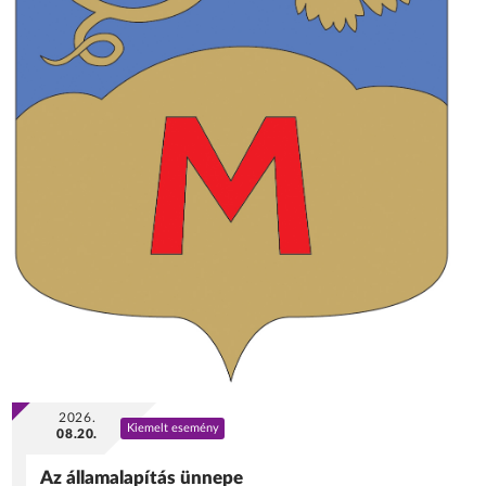
2026.
Kiemelt esemény
08.20.
Az államalapítás ünnepe