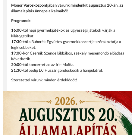
Monor Városközpontjában várunk mindenkit augusztus 20-án, az
államalapítás ünnepe alkalmából!
Programok:
16:00-tól
népi gyermekjátékok és ügyességi játékok várják a
kilátogatókat.
17:30-tól
a Buborék Együttes gyermekkoncertje szórakoztatja a
legkisebbeket.
19:00-kor
Csernik Szende lábbábos, székely mesemondó előadása
következik.
20:00-tól
koncertet ad az Irie Maffia.
21:30-tól
pedig DJ Huszár gondoskodik a hangulatról.
Szeretettel várunk minden érdeklődőt!