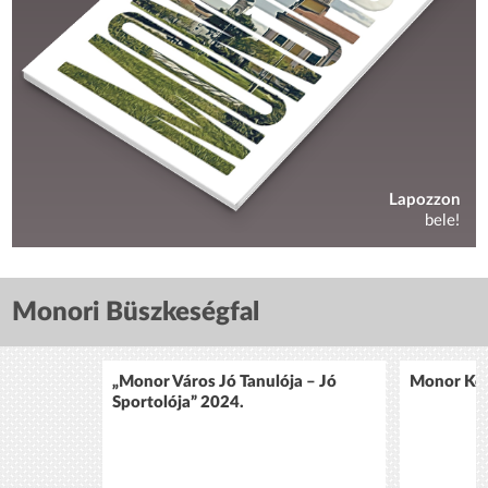
Lapozzon
bele!
Monori Büszkeségfal
„Monor Város Jó Tanulója – Jó
Monor Köz
Sportolója” 2024.