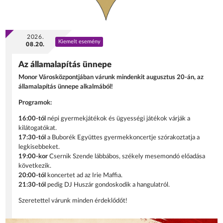
2026.
Kiemelt esemény
08.20.
Az államalapítás ünnepe
Monor Városközpontjában várunk mindenkit augusztus 20-án, az
államalapítás ünnepe alkalmából!
Programok:
16:00-tól
népi gyermekjátékok és ügyességi játékok várják a
kilátogatókat.
17:30-tól
a Buborék Együttes gyermekkoncertje szórakoztatja a
legkisebbeket.
19:00-kor
Csernik Szende lábbábos, székely mesemondó előadása
következik.
20:00-tól
koncertet ad az Irie Maffia.
21:30-tól
pedig DJ Huszár gondoskodik a hangulatról.
Szeretettel várunk minden érdeklődőt!