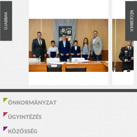
RÉGEBBIEK
ÚJABBAK
ÖNKORMÁNYZAT
ÜGYINTÉZÉS
KÖZÖSSÉG