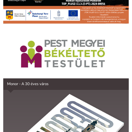
Monor - A 30 éves város