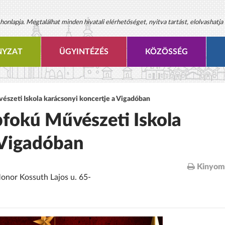
onlapja. Megtalálhat minden hivatali elérhetőséget, nyitva tartást, elolvashatja 
YZAT
ÜGYINTÉZÉS
KÖZÖSSÉG
észeti Iskola karácsonyi koncertje a Vigadóban
fokú Művészeti Iskola
 Vigadóban
Kinyom
Monor Kossuth Lajos u. 65-