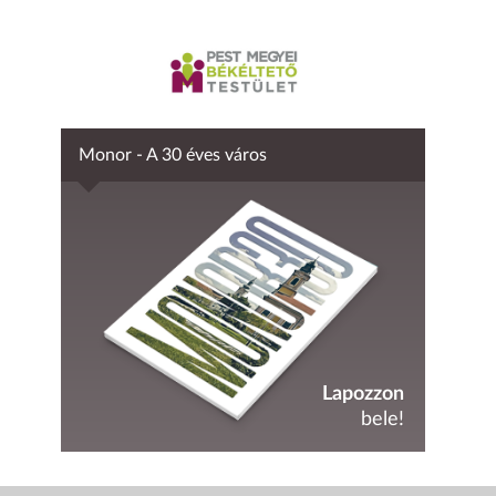
Monor - A 30 éves város
Lapozzon
bele!