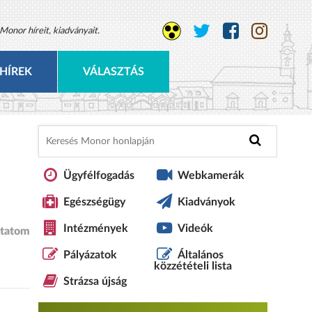
Monor híreit, kiadványait.
HÍREK
VÁLASZTÁS
Ügyfélfogadás
Webkamerák
Egészségügy
Kiadványok
Intézmények
Videók
tatom
Pályázatok
Általános
közzétételi lista
Strázsa újság