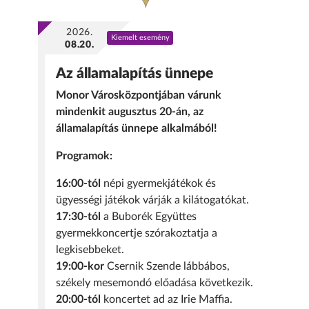
2026.
Kiemelt esemény
08.20.
Az államalapítás ünnepe
Monor Városközpontjában várunk
mindenkit augusztus 20-án, az
államalapítás ünnepe alkalmából!
Programok:
16:00-tól
népi gyermekjátékok és
ügyességi játékok várják a kilátogatókat.
17:30-tól
a Buborék Együttes
gyermekkoncertje szórakoztatja a
legkisebbeket.
19:00-kor
Csernik Szende lábbábos,
székely mesemondó előadása következik.
20:00-tól
koncertet ad az Irie Maffia.