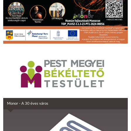
Monor - A 30 éves város