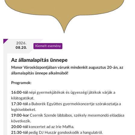
2026.
Kiemelt esemény
08.20.
Az államalapítás ünnepe
Monor Városközpontjában várunk mindenkit augusztus 20-án, az
államalapítás ünnepe alkalmából!
Programok:
16:00-tól
népi gyermekjátékok és ügyességi játékok várják a
kilátogatókat.
17:30-tól
a Buborék Együttes gyermekkoncertje szórakoztatja a
legkisebbeket.
19:00-kor
Csernik Szende lábbábos, székely mesemondó előadása
következik.
20:00-tól
koncertet ad az Irie Maffia.
21:30-tól
pedig DJ Huszár gondoskodik a hangulatról.