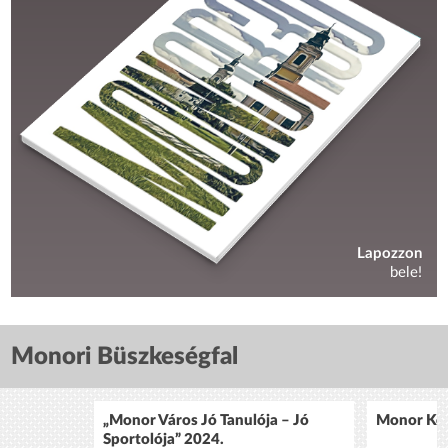
Lapozzon
bele!
Monori Büszkeségfal
„Monor Város Jó Tanulója – Jó
Monor Köz
Sportolója” 2024.