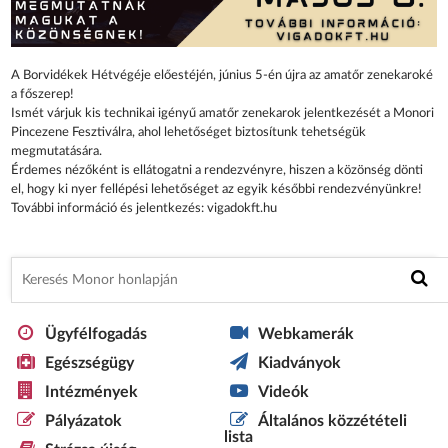
A Borvidékek Hétvégéje előestéjén, június 5-én újra az amatőr zenekaroké
a főszerep!
Ismét várjuk kis technikai igényű amatőr zenekarok jelentkezését a Monori
Pincezene Fesztiválra, ahol lehetőséget biztosítunk tehetségük
megmutatására.
Érdemes nézőként is ellátogatni a rendezvényre, hiszen a közönség dönti
el, hogy ki nyer fellépési lehetőséget az egyik későbbi rendezvényünkre!
További információ és jelentkezés: vigadokft.hu
Ügyfélfogadás
Webkamerák
Egészségügy
Kiadványok
Intézmények
Videók
Pályázatok
Általános közzétételi
lista