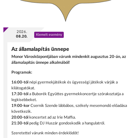
2026.
Kiemelt esemény
08.20.
Az államalapítás ünnepe
Monor Városközpontjában várunk mindenkit augusztus 20-án, az
államalapítás ünnepe alkalmából!
Programok:
16:00-tól
népi gyermekjátékok és ügyességi játékok várják a
kilátogatókat.
17:30-tól
a Buborék Együttes gyermekkoncertje szórakoztatja a
legkisebbeket.
19:00-kor
Csernik Szende lábbábos, székely mesemondó előadása
következik.
20:00-tól
koncertet ad az Irie Maffia.
21:30-tól
pedig DJ Huszár gondoskodik a hangulatról.
Szeretettel várunk minden érdeklődőt!