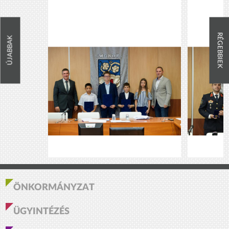
RÉGEBBIEK
ÚJABBAK
ÖNKORMÁNYZAT
ÜGYINTÉZÉS