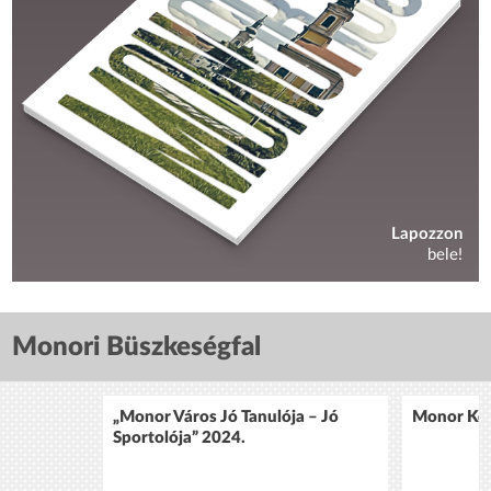
Lapozzon
bele!
Monori Büszkeségfal
„Monor Város Jó Tanulója – Jó
Monor Köz
Sportolója” 2024.