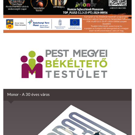
Monor - A 30 éves város