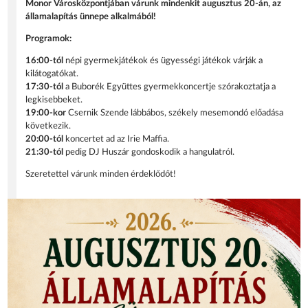
Monor Városközpontjában várunk mindenkit augusztus 20-án, az
államalapítás ünnepe alkalmából!
Programok:
16:00-tól
népi gyermekjátékok és ügyességi játékok várják a
kilátogatókat.
17:30-tól
a Buborék Együttes gyermekkoncertje szórakoztatja a
legkisebbeket.
19:00-kor
Csernik Szende lábbábos, székely mesemondó előadása
következik.
20:00-tól
koncertet ad az Irie Maffia.
21:30-tól
pedig DJ Huszár gondoskodik a hangulatról.
Szeretettel várunk minden érdeklődőt!