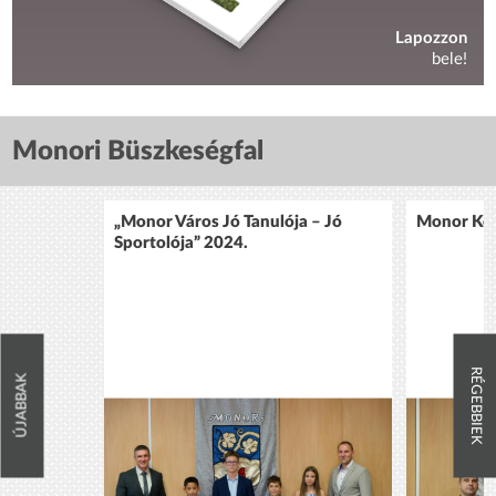
Lapozzon
bele!
Monori Büszkeségfal
„Monor Város Jó Tanulója – Jó
Monor Köz
Sportolója” 2024.
RÉGEBBIEK
ÚJABBAK