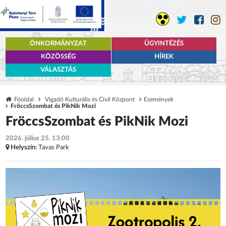
ÖNKORMÁNYZAT
ÜGYINTÉZÉS
KÖZÖSSÉG
HÍREK
VÁLASZTÁS
Főoldal
Vigadó Kulturális és Civil Központ
Események
FröccsSzombat és PikNik Mozi
FröccsSzombat és PikNik Mozi
2026. július 25. 13:00
Helyszín:
Tavas Park