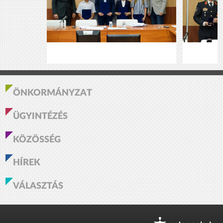
ÖNKORMÁNYZAT
ÜGYINTÉZÉS
KÖZÖSSÉG
HÍREK
VÁLASZTÁS