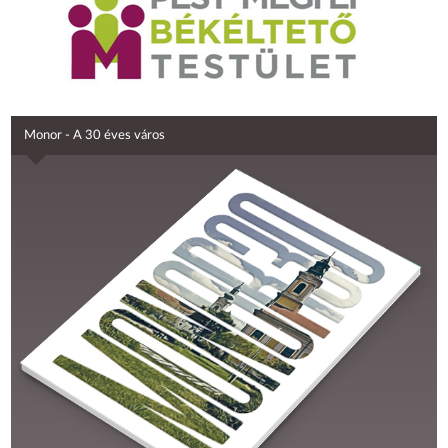
Monor - A 30 éves város