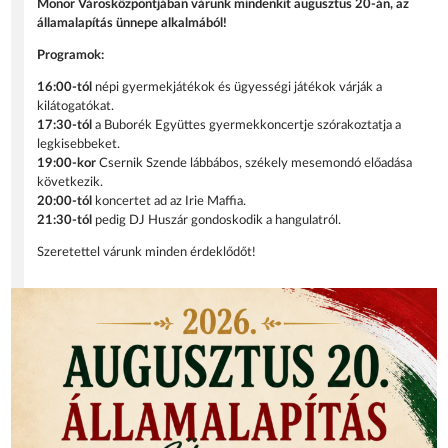
Monor Városközpontjában várunk mindenkit augusztus 20-án, az
államalapítás ünnepe alkalmából!
Programok:
16:00-tól
népi gyermekjátékok és ügyességi játékok várják a
kilátogatókat.
17:30-tól
a Buborék Együttes gyermekkoncertje szórakoztatja a
legkisebbeket.
19:00-kor
Csernik Szende lábbábos, székely mesemondó előadása
következik.
20:00-tól
koncertet ad az Irie Maffia.
21:30-tól
pedig DJ Huszár gondoskodik a hangulatról.
Szeretettel várunk minden érdeklődőt!