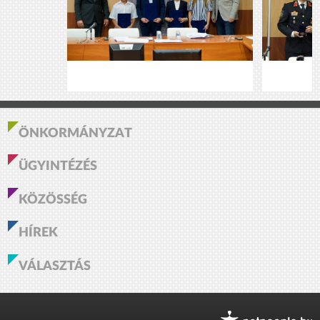
ÖNKORMÁNYZAT
ÜGYINTÉZÉS
KÖZÖSSÉG
HÍREK
VÁLASZTÁS