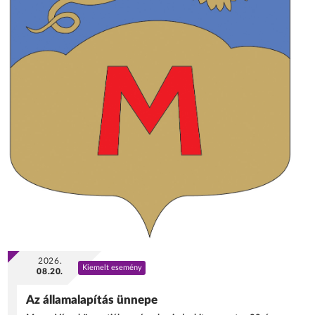
2026.
Kiemelt esemény
08.20.
Az államalapítás ünnepe