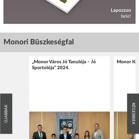
Lapozzon
bele!
Monori Büszkeségfal
„Monor Város Jó Tanulója – Jó
Monor Köz
Sportolója” 2024.
RÉGEBBIEK
ÚJABBAK