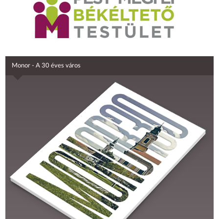
Monor - A 30 éves város