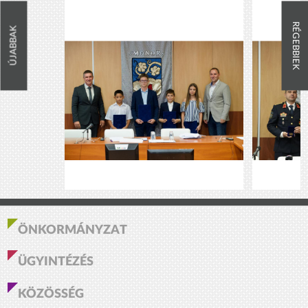
RÉGEBBIEK
ÚJABBAK
ÖNKORMÁNYZAT
ÜGYINTÉZÉS
KÖZÖSSÉG