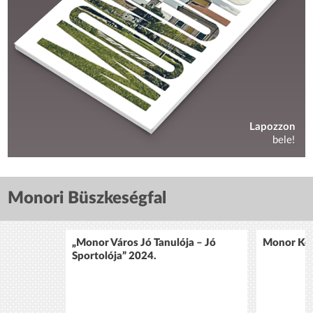
Lapozzon
bele!
Monori Büszkeségfal
„Monor Város Jó Tanulója – Jó
Monor Köz
Sportolója” 2024.