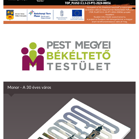
Monor - A 30 éves város