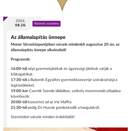
2026.
Kiemelt esemény
08.20.
Az államalapítás ünnepe
Monor Városközpontjában várunk mindenkit augusztus 20-án, az
államalapítás ünnepe alkalmából!
Programok:
16:00-tól
népi gyermekjátékok és ügyességi játékok várják a
kilátogatókat.
17:30-tól
a Buborék Együttes gyermekkoncertje szórakoztatja a
legkisebbeket.
19:00-kor
Csernik Szende lábbábos, székely mesemondó előadása
következik.
20:00-tól
koncertet ad az Irie Maffia.
21:30-tól
pedig DJ Huszár gondoskodik a hangulatról.
Szeretettel várunk minden érdeklődőt!